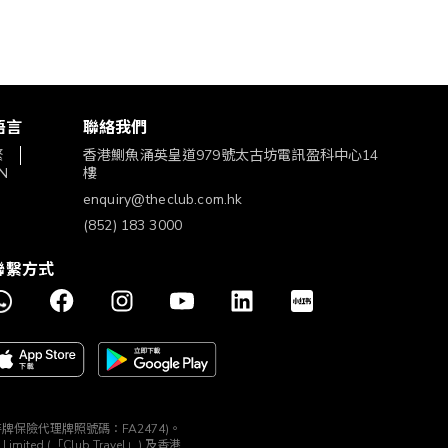
語言
聯絡我們
繁
香港鰂魚涌英皇道979號太古坊電訊盈科中心14
N
樓
enquiry@theclub.com.hk
(852) 183 3000
聯繫方式
構 (持牌保險代理牌照號碼：FA2474)。
ted (「Club Travel」) 及香港