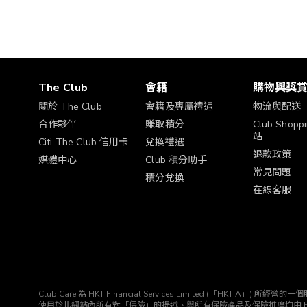
The Club
會籍
購物與獎
關於 The Club
會籍及專屬禮遇
物流與配送
合作夥伴
賺取積分
Club Shop
站
Citi The Club 信用卡
兌換禮遇
退款政策
媒體中心
Club 積分助手
常見問題
積分兌換
在線客服
Club Care 為 HKT Financial Services Limited (「HK
使用於此網站內所有對「保險」的提述、與所有保險產品及保險推廣均由 HKTIA 為你直接安排。Clu