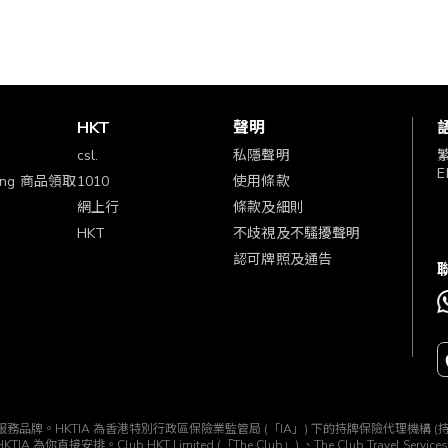
賞
HKT
聲明
csl.
私隱聲明
E
ping 商品領取
1010
使用條款
網上行
條款及細則
HKT
不歧視及不騷擾聲明
認可牌照及通告
TIA」) 所經營的一個服務品牌。HKTIA 為香港特別行政區保險業監管局 (「IA」) 下的持牌保險代理機
b HKT Limited (「The Club」) 、The Club Travel Services Limi