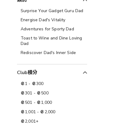
類別
Surprise Your Gadget Guru Dad
Energise Dad's Vitality
Adventures for Sporty Dad
Toast to Wine and Dine Loving
Dad
Rediscover Dad's Inner Side
Club積分
1
-
300
301
-
500
501
-
1,000
1,001
-
2,000
2,001
+