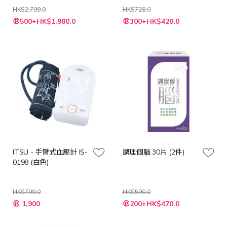
HK$2,799.0
HK$728.0
特
特
500+HK$1,980.0
300+HK$420.0
殊
殊
價
價
格
格
ITSU - 手臂式血壓計 IS-
調理個腦 30片 (2件)
0198 (白色)
HK$799.0
HK$590.0
特
特
1,900
200+HK$470.0
殊
殊
價
價
格
格