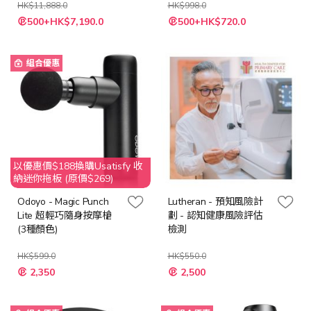
HK$11,888.0
HK$998.0
特
特
500+HK$7,190.0
500+HK$720.0
殊
殊
價
價
格
格
組合優惠
以優惠價$188換購Usatisfy 收
納迷你拖板 (原價$269)
Odoyo - Magic Punch
Lutheran - 預知風險計
Lite 超輕巧隨身按摩槍
劃 - 認知健康風險評估
(3種顏色)
檢測
HK$599.0
HK$550.0
特
2,350
2,500
殊
價
格