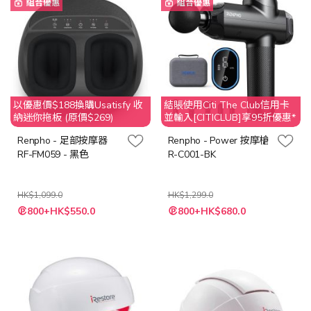
組合優惠
組合優惠
以優惠價$188換購Usatisfy 收
結賬使用Citi The Club信用卡
納迷你拖板 (原價$269)
並輸入[CITICLUB]享95折優惠*
Renpho - 足部按摩器
Renpho - Power 按摩槍
RF-FM059 - 黑色
R-C001-BK
HK$1,099.0
HK$1,299.0
特
特
800+HK$550.0
800+HK$680.0
殊
殊
價
價
格
格