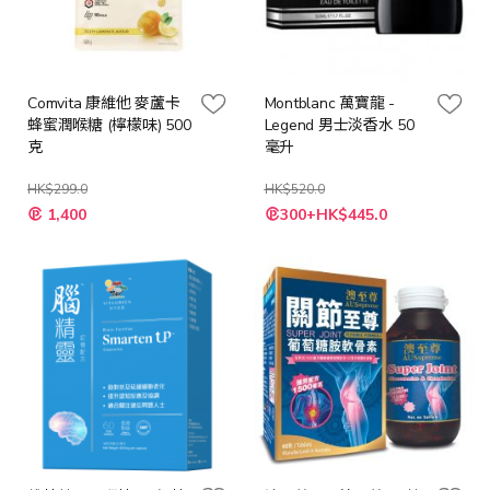
Comvita 康維他 麥蘆卡
Montblanc 萬寶龍 -
蜂蜜潤喉糖 (檸檬味) 500
Legend 男士淡香水 50
克
毫升
HK$299.0
HK$520.0
特
特
1,400
300+HK$445.0
殊
殊
價
價
格
格