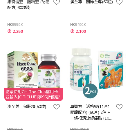
維特健靈 - 腦精靈 (記憶
澳至尊 - 關節至尊(60粒)
配方) 60粒裝
HK$559.0
HK$490.0
特
特
2,250
2,100
殊
殊
價
價
格
格
結賬使用Citi The Club信用卡
並輸入[CITICLUB]享95折優惠*
澳至尊 - 保肝精(50粒)
卓營方 - 活格靈(11合1
關節配方) (60片) 2件 +
一條根清涼紓痛貼 (10
片)
HK$390.0
HK$1,380.0