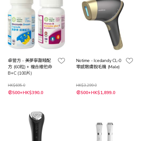
卓營方 - 美夢寧甜睡配
Notime - Icedandy CL-0
方 (60粒) + 複合維他命
零感嫩膚脫毛機 (Male)
B+C (100片)
HK$695.0
HK$3,299.0
特
特
500+HK$390.0
500+HK$1,899.0
殊
殊
價
價
格
格