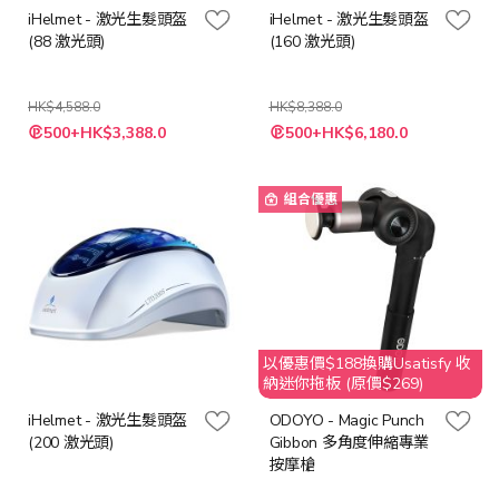
iHelmet - 激光生髮頭盔
iHelmet - 激光生髮頭盔
(88 激光頭)
(160 激光頭)
HK$4,588.0
HK$8,388.0
特
特
500+HK$3,388.0
500+HK$6,180.0
殊
殊
價
價
格
格
組合優惠
以優惠價$188換購Usatisfy 收
納迷你拖板 (原價$269)
iHelmet - 激光生髮頭盔
ODOYO - Magic Punch
(200 激光頭)
Gibbon 多角度伸縮專業
按摩槍