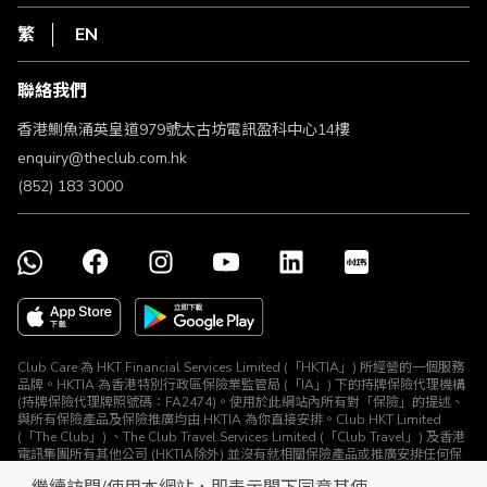
私隱聲明
HKT
繁
EN
使用條款
條款及細則
聯絡我們
不歧視及不騷擾聲明
認可牌照及通告
香港鰂魚涌英皇道979號太古坊電訊盈科中心14樓
enquiry@theclub.com.hk
(852) 183 3000
Club Care 為 HKT Financial Services Limited (「HKTIA」) 所經營的一個服務
品牌。HKTIA 為香港特別行政區保險業監管局 (「IA」) 下的持牌保險代理機構
(持牌保險代理牌照號碼：FA2474)。使用於此網站內所有對「保險」的提述、
與所有保險產品及保險推廣均由 HKTIA 為你直接安排。Club HKT Limited
(「The Club」) 、The Club Travel Services Limited (「Club Travel」) 及香港
電訊集團所有其他公司 (HKTIA除外) 並沒有就相關保險產品或推廣安排任何保
險合約或進行其他受規管活動 (定義見《保險業條例》)。