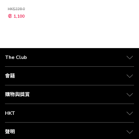
HK$228.0
特
1,100
殊
價
格
The Club
關於 The Club
合作夥伴
會籍
Citi The Club 信用卡
會籍及專屬禮遇
媒體中心
賺取積分
購物與獎賞
兌換禮遇
物流與配送
Club 積分助手
Club Shopping 商品領取站
HKT
積分兌換
退款政策
csl.
常見問題
1010
聲明
在線客服
網上行