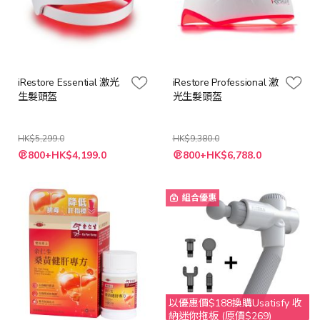
iRestore Essential 激光
iRestore Professional 激
生髮頭盔
光生髮頭盔
HK$5,299.0
HK$9,380.0
特
特
800+HK$4,199.0
800+HK$6,788.0
殊
殊
價
價
格
格
組合優惠
以優惠價$188換購Usatisfy 收
納迷你拖板 (原價$269)