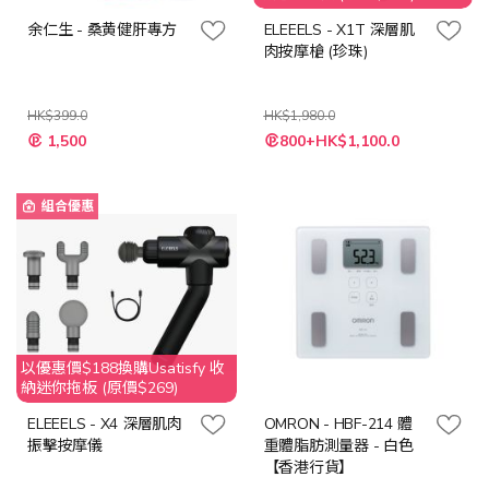
余仁生 - 桑黄健肝專方
ELEEELS - X1T 深層肌
肉按摩槍 (珍珠)
HK$399.0
HK$1,980.0
特
特
1,500
800+HK$1,100.0
殊
殊
價
價
格
格
組合優惠
以優惠價$188換購Usatisfy 收
納迷你拖板 (原價$269)
ELEEELS - X4 深層肌肉
OMRON - HBF-214 體
振擊按摩儀
重體脂肪測量器 - 白色
【香港行貨】