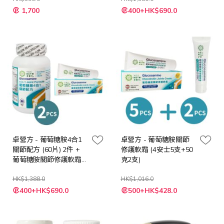
特
特
1,700
400+HK$690.0
殊
殊
價
價
格
格
卓營方 - 葡萄糖胺4合1
卓營方 - 葡萄糖胺關節
關節配方 (60片) 2件 +
修護軟霜 (4安士5支+50
葡萄糖胺關節修護軟霜
克2支)
(4安士)
HK$1,388.0
HK$1,016.0
特
特
400+HK$690.0
500+HK$428.0
殊
殊
價
價
格
格