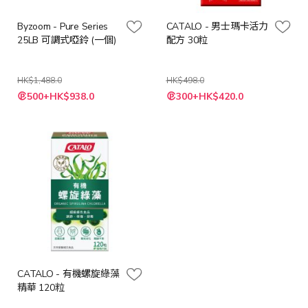
Byzoom - Pure Series
CATALO - 男士瑪卡活力
25LB 可調式啞鈴 (一個)
配方 30粒
HK$1,488.0
HK$498.0
特
特
500+HK$938.0
300+HK$420.0
殊
殊
價
價
格
格
CATALO - 有機螺旋綠藻
精華 120粒