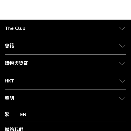
格
The Club
關於 The Club
合作夥伴
會籍
Citi The Club 信用卡
會籍及專屬禮遇
媒體中心
賺取積分
購物與獎賞
兌換禮遇
物流與配送
Club 積分助手
Club Shopping 商品領取站
HKT
積分兌換
退款政策
csl.
常見問題
1010
聲明
在線客服
網上行
私隱聲明
HKT
繁
EN
使用條款
條款及細則
聯絡我們
不歧視及不騷擾聲明