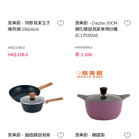
意美廚 - 特厚易潔玉子
意美廚 - Dazzle 30CM
燒煎鍋 18x16cm
鋼化鑄鋁易潔單柄炒鑊
(IC17030W)
HK$698.0
HK$198.0
特
特
HK$138.0
2,100
殊
殊
價
價
格
格
意美廚 - 鍛造鑄鋁易潔
意美廚 - 韓國製