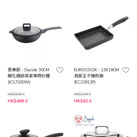
意美廚 - Dazzle 30CM
EUROCOOK - 13X18CM
鋼化鑄鋁易潔單柄炒鑊
易潔玉子燒煎鍋
(IC17030W)
(EC21813F)
HK$698.0
HK$164.0
特
特
HK$488.0
HK$82.0
殊
殊
價
價
格
格