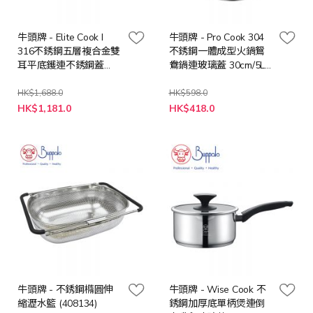
牛頭牌 - Elite Cook I
牛頭牌 - Pro Cook 304
316不銹鋼五層複合金雙
不銹鋼一體成型火鍋鴛
耳平底鑊連不銹鋼蓋
鴦鍋連玻璃蓋 30cm/5L
36cm (755436A)
(20330C)
HK$1,688.0
HK$598.0
特
特
HK$1,181.0
HK$418.0
殊
殊
價
價
格
格
牛頭牌 - 不銹鋼橢圓伸
牛頭牌 - Wise Cook 不
縮瀝水籃 (408134)
銹鋼加厚底單柄煲連倒