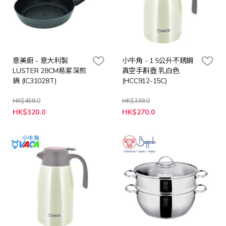
意美廚 - 意大利製
小牛角 - 1.5公升不銹鋼
LUSTER 28CM易潔深煎
真空手斟壺 乳白色
鍋 (IC31028T)
(HCC912-15C)
HK$458.0
HK$338.0
特
特
HK$320.0
HK$270.0
殊
殊
價
價
格
格