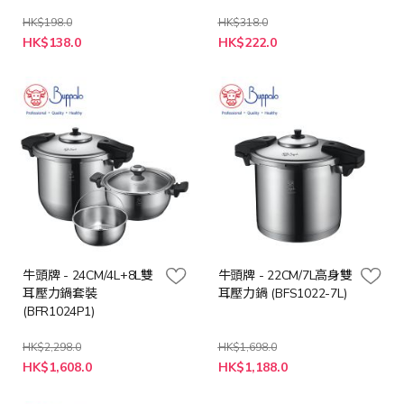
HK$198.0
HK$318.0
特
特
HK$138.0
HK$222.0
殊
殊
價
價
格
格
牛頭牌 - 24CM/4L+8L雙
牛頭牌 - 22CM/7L高身雙
耳壓力鍋套裝
耳壓力鍋 (BFS1022-7L)
(BFR1024P1)
HK$2,298.0
HK$1,698.0
特
特
HK$1,608.0
HK$1,188.0
殊
殊
價
價
格
格