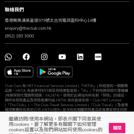
條款及細則
聯絡我們
不歧視及不騷擾聲明
認可牌照及通告
香港鰂魚涌英皇道979號太古坊電訊盈科中心14樓
enquiry@theclub.com.hk
(852) 183 3000
Club Care 為 HKT Financial Services Limited (「HKTIA」) 所經營的一個服務
品牌。HKTIA 為香港特別行政區保險業監管局 (「IA」) 下的持牌保險代理機構
(持牌保險代理牌照號碼：FA2474)。使用於此網站內所有對「保險」的提述、
與所有保險產品及保險推廣均由 HKTIA 為你直接安排。Club HKT Limited
(「The Club」) 、The Club Travel Services Limited (「Club Travel」) 及香港
電訊集團所有其他公司 (HKTIA除外) 並沒有就相關保險產品或推廣安排任何保
險合約或進行其他受規管活動 (定義見《保險業條例》)。
繼續訪問/使用本網站，即表示閣下同意其使
© The Club 2026. 保留所有權利
用cookies。要了解更多有關閣下如何管理
關閉
cookies設置以及我們網站如何使用cookies的
立即下載The Club手機app