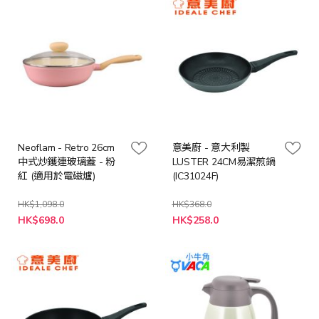
Neoflam - Retro 26cm
意美廚 - 意大利製
中式炒鑊連玻璃蓋 - 粉
LUSTER 24CM易潔煎鍋
紅 (適用於電磁爐)
(IC31024F)
HK$1,098.0
HK$368.0
特
特
HK$698.0
HK$258.0
殊
殊
價
價
格
格