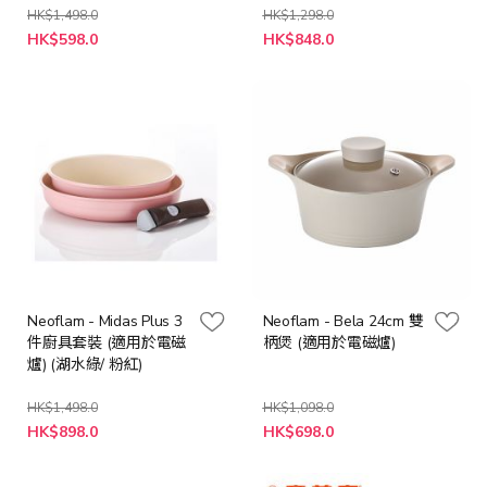
HK$1,498.0
HK$1,298.0
特
特
HK$598.0
HK$848.0
殊
殊
價
價
格
格
Neoflam - Midas Plus 3
Neoflam - Bela 24cm 雙
件廚具套裝 (適用於電磁
柄煲 (適用於電磁爐)
爐) (湖水綠/ 粉紅)
HK$1,498.0
HK$1,098.0
特
HK$898.0
HK$698.0
殊
價
格