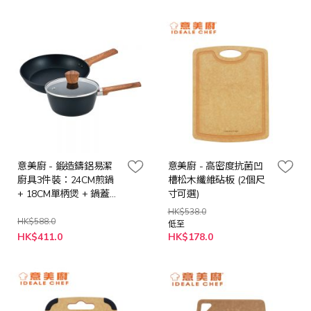
價
價
格
格
意美廚 - 鍛造鑄鋁易潔
意美廚 - 高密度抗菌凹
廚具3件裝：24CM煎鍋
槽松木纖維砧板 (2個尺
+ 18CM單柄煲 + 鍋蓋
寸可選)
(IC31524FP1)
HK$538.0
HK$588.0
低至
特
HK$411.0
HK$178.0
殊
價
格