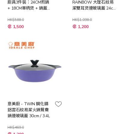
廚具3件裝：24CM煎鍋
RAINBOW 大理石紋易
+ 18CM單柄煲 + 鍋蓋
潔雙耳煲連玻璃蓋 24cm
(IC31524FP1)
/ 4L
HK$588.0
HK$1,098.0
特
特
1,500
1,200
殊
殊
價
價
格
格
意美廚 - TWIN 鋼化鑄
鋁雲石紋易潔火鍋鴛鴦
鍋連玻璃蓋 30cm / 3.4L
HK$469.0
特