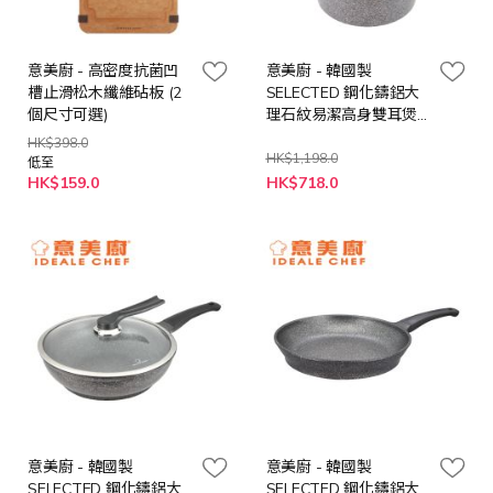
意美廚 - 高密度抗菌凹
意美廚 - 韓國製
槽止滑松木纖維砧板 (2
SELECTED 鋼化鑄鋁大
個尺寸可選)
理石紋易潔高身雙耳煲
連玻璃蓋 24cm / 5.8L
HK$398.0
HK$1,198.0
低至
特
HK$159.0
HK$718.0
殊
價
格
意美廚 - 韓國製
意美廚 - 韓國製
SELECTED 鋼化鑄鋁大
SELECTED 鋼化鑄鋁大