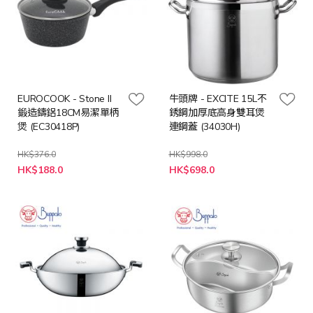
EUROCOOK - Stone II
牛頭牌 - EXCITE 15L不
鍛造鑄鋁18CM易潔單柄
銹鋼加厚底高身雙耳煲
煲 (EC30418P)
連鋼蓋 (34030H)
HK$376.0
HK$998.0
特
特
HK$188.0
HK$698.0
殊
殊
價
價
格
格