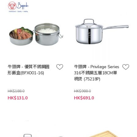
牛頭牌 - 優質不銹鋼圓
牛頭牌 - Privilege Series
形飯盒(BFX001-16)
316不銹鋼五層18CM單
柄煲 (75218P)
HK$188.0
HK$988.0
特
特
HK$131.0
HK$691.0
殊
殊
價
價
格
格