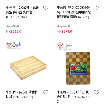
小牛角 - 2.0公升不銹鋼
牛頭牌-PRO COOK不銹
真空手斟壺 乳白色
鋼28CM加厚底萬用鍋配
(HCC912-20C)
蒸籠連玻璃蓋(34328S)
HK$398.0
HK$828.0
特
特
HK$318.0
HK$579.0
殊
殊
價
價
格
格
牛頭牌 - 長方形碳化竹
牛頭牌 - 長方形立拼雙
砧板(BF01CB3325)
色竹砧板 (BF03CB4028-
2)