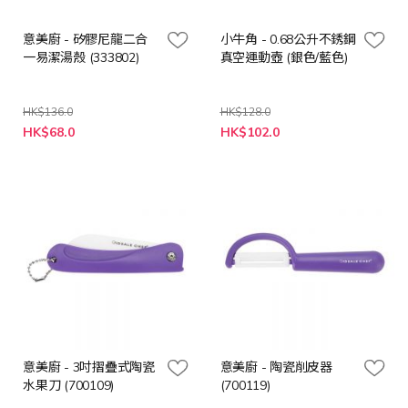
意美廚 - 矽膠尼龍二合
小牛角 - 0.68公升不銹鋼
一易潔湯殼 (333802)
真空運動壺 (銀色/藍色)
HK$136.0
HK$128.0
特
HK$68.0
HK$102.0
殊
價
格
意美廚 - 3吋摺疊式陶瓷
意美廚 - 陶瓷削皮器
水果刀 (700109)
(700119)