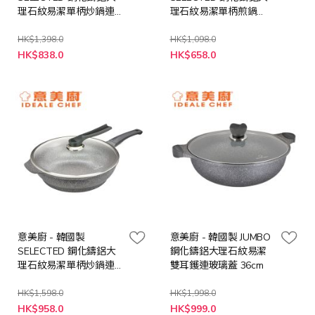
理石紋易潔單柄炒鍋連
理石紋易潔單柄煎鍋
可立玻璃蓋 28cm
30cm
HK$1,398.0
HK$1,098.0
特
特
HK$838.0
HK$658.0
殊
殊
價
價
格
格
意美廚 - 韓國製
意美廚 - 韓國製 JUMBO
SELECTED 鋼化鑄鋁大
鋼化鑄鋁大理石紋易潔
理石紋易潔單柄炒鍋連
雙耳鑊連玻璃蓋 36cm
可立玻璃蓋 32cm
HK$1,598.0
HK$1,998.0
特
特
HK$958.0
HK$999.0
殊
殊