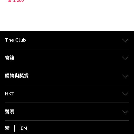
1,200
殊
價
格
The Club
關於 The Club
合作夥伴
會籍
Citi The Club 信用卡
會籍及專屬禮遇
媒體中心
賺取積分
購物與獎賞
兌換禮遇
物流與配送
Club 積分助手
Club Shopping 商品領取站
HKT
積分兌換
退款政策
csl.
常見問題
1010
聲明
在線客服
網上行
私隱聲明
HKT
繁
EN
使用條款