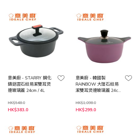
價
價
格
格
意美廚 - STARRY 鋼化
意美廚 - 韓國製
鑄鋁雲石紋易潔雙耳煲
RAINBOW 大理石紋易
連玻璃蓋 24cm / 4L
潔雙耳煲連玻璃蓋 24cm
/ 4L
HK$548.0
HK$1,098.0
特
特
HK$383.0
HK$299.0
殊
殊
價
價
格
格