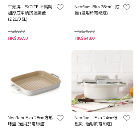
牛頭牌 - EXCITE 不銹鋼
Neoflam-Fika 28cm平底
加厚底單柄煲連鋼蓋
鑊 (適用於電磁爐)
(2.2L/3.5L)
HK$568.0
HK$1,498.0
特
HK$397.0
HK$648.0
殊
價
格
Neoflam-Fika 28cm方形
Neoflam - Fika 24cm低
烤盤 (適用於電磁爐)
壓煲 (適用於電磁爐)