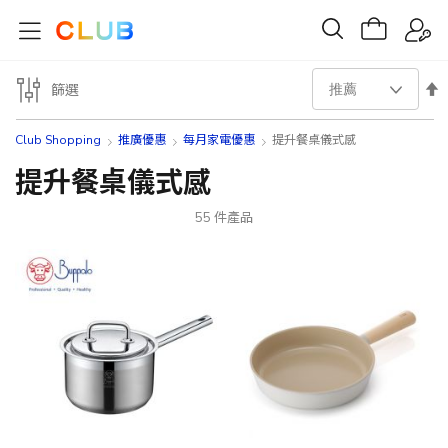
設
篩選
置
Club Shopping
推廣優惠
每月家電優惠
提升餐桌儀式感
降
提升餐桌儀式感
序
55
件產品
方
向