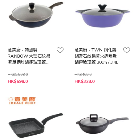
意美廚 - 韓國製
意美廚 - TWIN 鋼化鑄
RAINBOW 大理石紋易
鋁雲石紋易潔火鍋鴛鴦
潔單柄炒鍋連玻璃蓋
鍋連玻璃蓋 30cm / 3.4L
34cm
HK$1,598.0
HK$469.0
特
特
HK$598.0
HK$328.0
殊
殊
價
價
格
格