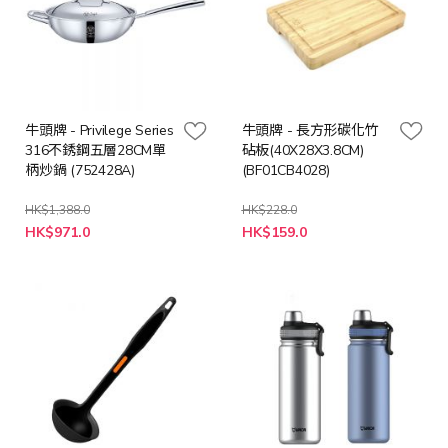
牛頭牌 - Privilege Series
牛頭牌 - 長方形碳化竹
316不銹鋼五層28CM單
砧板(40X28X3.8CM)
柄炒鍋 (752428A)
(BF01CB4028)
HK$1,388.0
HK$228.0
特
特
HK$971.0
HK$159.0
殊
殊
價
價
格
格