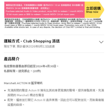
運輸方式 - Club Shopping 派送
現在下單, 預計最快2026年8月12日送達
產品簡介
指定顏色優惠由即日起至
2024
年
4
月
30
日。
名額有限，送完即止。
(20
件
)
Marshall ACTON III 藍牙喇叭
充滿房間的聲音 Acton III 擁有比其前身更寬廣的聲場，提供身臨其境、充滿
房間的 Marshall 標誌性聲音
配對、播放並打開它 Acton III 直奔業務，因此您可以配對並玩，而無需複雜
設置的麻煩。