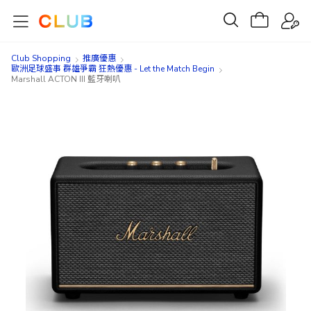
Club Shopping
推廣優惠
歐洲足球盛事 群雄爭霸 狂熱優惠 - Let the Match Begin
Marshall ACTON III 藍牙喇叭
Skip
Skip
to
to
the
the
end
beginning
of
of
the
the
images
images
gallery
gallery