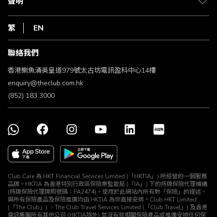
聲明
在線客服
網上行
私隱聲明
HKT
繁
EN
使用條款
條款及細則
聯絡我們
不歧視及不騷擾聲明
認可牌照及通告
香港鰂魚涌英皇道979號太古坊電訊盈科中心14樓
enquiry@theclub.com.hk
(852) 183 3000
Club Care 為 HKT Financial Services Limited (「HKTIA」) 所經營的一個服務
品牌。HKTIA 為香港特別行政區保險業監管局 (「IA」) 下的持牌保險代理機構
(持牌保險代理牌照號碼：FA2474)。使用於此網站內所有對「保險」的提述、
與所有保險產品及保險推廣均由 HKTIA 為你直接安排。Club HKT Limited
(「The Club」) 、The Club Travel Services Limited (「Club Travel」) 及香港
電訊集團所有其他公司 (HKTIA除外) 並沒有就相關保險產品或推廣安排任何保