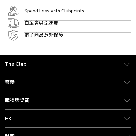
Spend Less with Clubpoints
白金會員免運費
電子商品意外保障
The Club
關於 The Club
合作夥伴
會籍
Citi The Club 信用卡
會籍及專屬禮遇
媒體中心
賺取積分
購物與獎賞
兌換禮遇
物流與配送
Club 積分助手
Club Shopping 商品領取站
HKT
積分兌換
退款政策
csl.
常見問題
1010