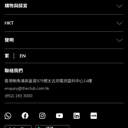
媒體中心
賺取積分
購物與獎賞
兌換禮遇
物流與配送
Club 積分助手
Club Shopping 商品領取站
HKT
積分兌換
退款政策
csl.
常見問題
1010
聲明
在線客服
網上行
私隱聲明
HKT
繁
EN
使用條款
條款及細則
聯絡我們
不歧視及不騷擾聲明
認可牌照及通告
香港鰂魚涌英皇道979號太古坊電訊盈科中心14樓
enquiry@theclub.com.hk
(852) 183 3000