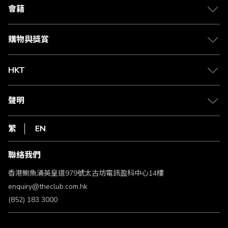
合作夥伴
會籍
Citi The Club 信用卡
會籍及專屬禮遇
媒體中心
賺取積分
購物與獎賞
兌換禮遇
物流與配送
Club 積分助手
Club Shopping 商品領取站
HKT
積分兌換
退款政策
csl.
常見問題
1010
聲明
在線客服
網上行
私隱聲明
HKT
繁
EN
使用條款
條款及細則
聯絡我們
不歧視及不騷擾聲明
認可牌照及通告
香港鰂魚涌英皇道979號太古坊電訊盈科中心14樓
enquiry@theclub.com.hk
(852) 183 3000