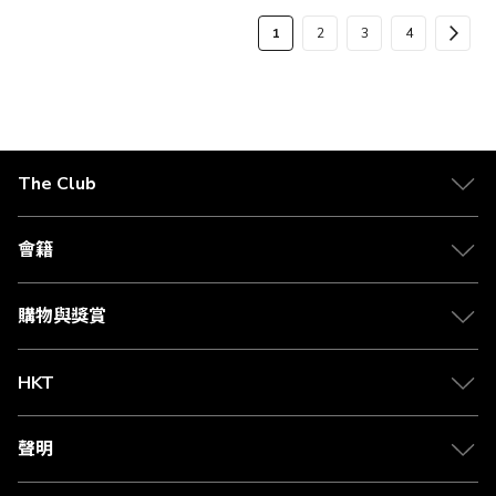
格
頁
您
頁
頁
頁
頁
下
1
2
3
4
面
當
面
面
面
面
一
前
步
正
在
The Club
閱
關於 The Club
讀
合作夥伴
會籍
頁
Citi The Club 信用卡
會籍及專屬禮遇
媒體中心
賺取積分
購物與獎賞
兌換禮遇
物流與配送
Club 積分助手
Club Shopping 商品領取站
HKT
積分兌換
退款政策
csl.
常見問題
1010
聲明
在線客服
網上行
私隱聲明