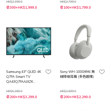
$299)
HK$2,399.0
HK$2,799.0
300+HK$1,999.0
100+HK$1,799.0
Samsung 43" QLED 4K
Sony WH-1000XM6 無
Q7FA Smart TV
線降噪耳機 (多色選擇)
QA43Q7FAAJXZK
43Q7FA
HK$5,280.0
HK$3,699.0
特
200+HK$3,299.0
200+HK$2,290.0
殊
價
格