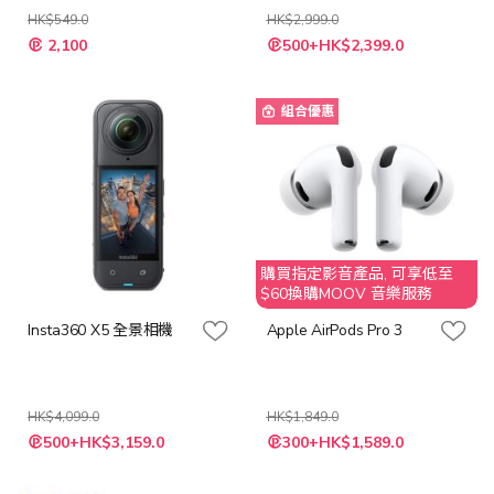
HK$549.0
HK$2,999.0
特
2,100
500+HK$2,399.0
殊
價
格
組合優惠
購買指定影音產品, 可享低至
$60換購MOOV 音樂服務
Insta360 X5 全景相機
Apple AirPods Pro 3
HK$4,099.0
HK$1,849.0
特
特
500+HK$3,159.0
300+HK$1,589.0
殊
殊
價
價
格
格