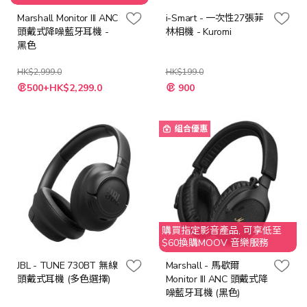
Marshall Monitor III ANC
i-Smart - 一次性27張菲
頭戴式降噪藍牙耳機 -
林相機 - Kuromi
黑色
HK$2,999.0
HK$199.0
特
特
500+HK$2,299.0
900
殊
殊
價
價
格
格
組合優惠
購買指定影音產品, 可享低至
$60換購MOOV 音樂服務
JBL - TUNE 730BT 無線
Marshall - 馬歇爾
頭戴式耳機 (多色選擇)
Monitor III ANC 頭戴式降
噪藍牙耳機 (黑色)