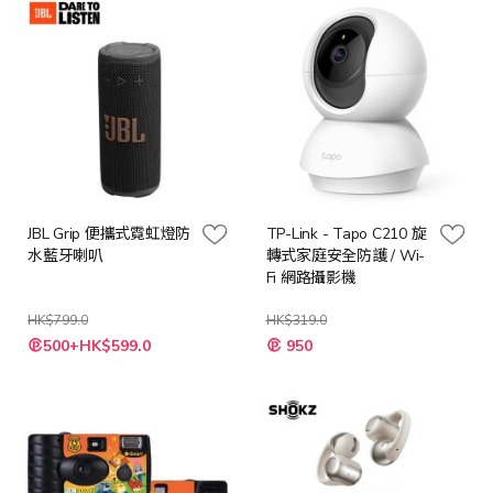
JBL Grip 便攜式霓虹燈防
TP-Link - Tapo C210 旋
水藍牙喇叭
轉式家庭安全防護 / Wi-
Fi 網路攝影機
HK$799.0
HK$319.0
特
500+HK$599.0
950
殊
價
格