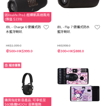
送Jisulife Pro1 超續航高速風炮
(價值 $239)
JBL - Charge 6 便攜式防
JBL - Flip 7 便攜式防水
水藍牙喇叭
藍牙喇叭
HK$1,399.0
HK$998.0
500+HK$999.0
300+HK$888.0
組合優惠
購買指定影音產品, 可享低至
$60換購MOOV 音樂服務