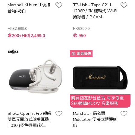
Marshall Kilburn III 便攜
TP-Link - Tapo C211
音箱-奶白
1296P / 2K 旋轉式 Wi-Fi
攝錄機 / IP CAM
HK$2,899.0
HK$299.0
特
特
200+HK$2,499.0
950
殊
殊
價
價
格
格
組合優惠
購買指定影音產品, 可享低至
$60換購MOOV 音樂服務
Shokz OpenFit Pro 超級
Marshall - 馬歇爾
雙單元開放式濾噪耳機
Middleton 便攜式藍芽喇
T010 (多色選擇) 送
叭
Shokz 無線充電器 (價值