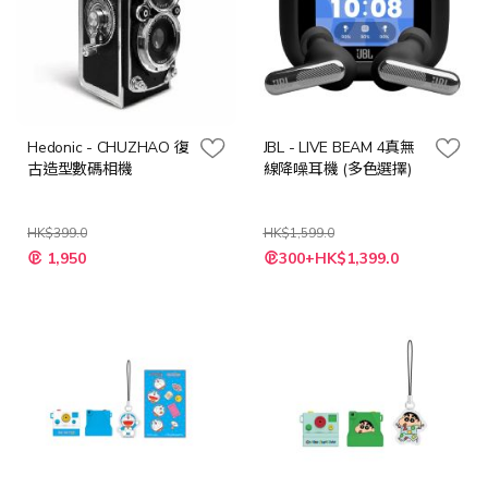
Hedonic - CHUZHAO 復
JBL - LIVE BEAM 4真無
古造型數碼相機
線降噪耳機 (多色選擇)
HK$399.0
HK$1,599.0
特
1,950
300+HK$1,399.0
殊
價
格