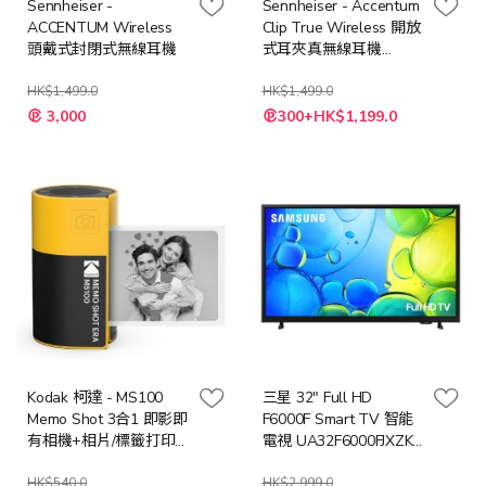
Sennheiser -
Sennheiser - Accentum
ACCENTUM Wireless
Clip True Wireless 開放
頭戴式封閉式無線耳機
式耳夾真無線耳機
AOWS1 (多色選擇)
HK$1,499.0
HK$1,499.0
3,000
300+HK$1,199.0
Kodak 柯達 - MS100
三星 32" Full HD
Memo Shot 3合1 即影即
F6000F Smart TV 智能
有相機+相片/標籤打印
電視 UA32F6000FJXZK
機
32F6000F
HK$540.0
HK$2,999.0