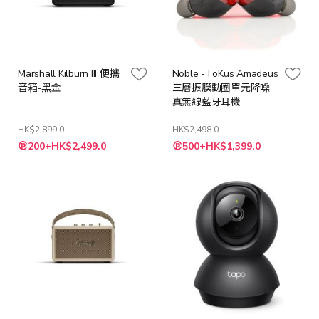
Marshall Kilburn III 便攜
Noble - FoKus Amadeus
音箱-黑金
三層振膜動圈單元降噪
真無線藍牙耳機
HK$2,899.0
HK$2,498.0
特
特
200+HK$2,499.0
500+HK$1,399.0
殊
殊
價
價
格
格