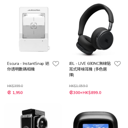
Escura - InstantSnap 迷
JBL - LIVE 680NC無線貼
你透明數碼相機
耳式降噪耳機 (多色選
擇)
HK$399.0
HK$1,059.0
特
1,950
300+HK$899.0
殊
價
格