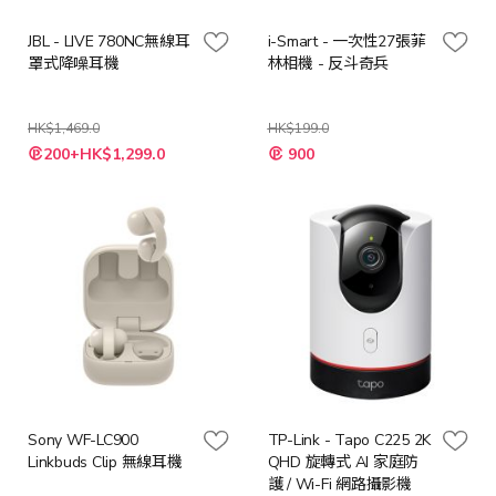
JBL - LIVE 780NC無線耳
i-Smart - 一次性27張菲
罩式降噪耳機
林相機 - 反斗奇兵
HK$1,469.0
HK$199.0
特
200+HK$1,299.0
900
殊
價
格
Sony WF-LC900
TP-Link - Tapo C225 2K
Linkbuds Clip 無線耳機
QHD 旋轉式 AI 家庭防
護 / Wi-Fi 網路攝影機