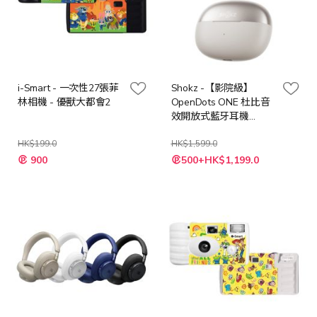
i-Smart - 一次性27張菲
Shokz -【影院級】
林相機 - 優獸大都會2
OpenDots ONE 杜比音
效開放式藍牙耳機
(E310)
HK$199.0
HK$1,599.0
特
900
500+HK$1,199.0
殊
價
格