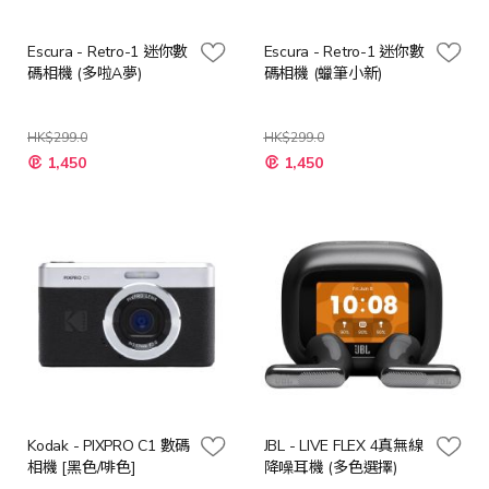
Escura - Retro-1 迷你數
Escura - Retro-1 迷你數
碼相機 (多啦A夢)
碼相機 (蠟筆小新)
HK$299.0
HK$299.0
特
特
1,450
1,450
殊
殊
價
價
格
格
Kodak - PIXPRO C1 數碼
JBL - LIVE FLEX 4真無線
相機 [黑色/啡色]
降噪耳機 (多色選擇)