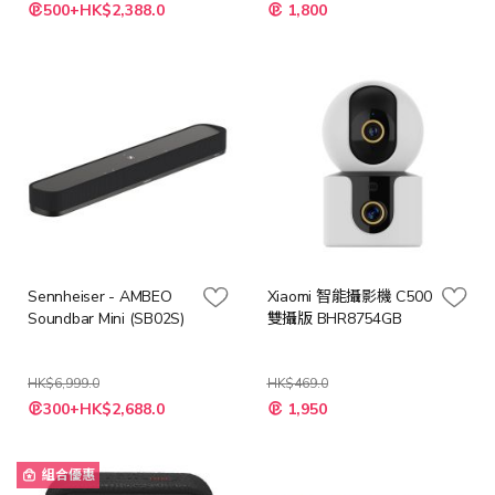
特
500+HK$2,388.0
1,800
殊
價
格
Sennheiser - AMBEO
Xiaomi 智能攝影機 C500
Soundbar Mini (SB02S)
雙攝版 BHR8754GB
HK$6,999.0
HK$469.0
特
特
300+HK$2,688.0
1,950
殊
殊
價
價
格
格
組合優惠