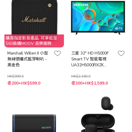
購買指定影音產品, 可享低至
$60換購MOOV 音樂服務
Marshall Willen II 小型
三星 32" HD H5000F
無線便攜式藍芽喇叭 -
Smart TV 智能電視
黑金色
UA32H5000FJXZK
32H5000F
HK$999.0
HK$2,180.0
特
特
200+HK$599.0
300+HK$1,599.0
殊
殊
價
價
格
格