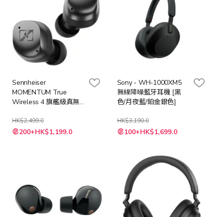
Sennheiser
Sony - WH-1000XM5
MOMENTUM True
無線降噪藍牙耳機 [黑
Wireless 4 旗艦級真無
色/月夜藍/鉑金銀色]
線藍牙入耳式耳機
MTW4 (5種顏色)
HK$2,499.0
HK$3,190.0
200+HK$1,199.0
100+HK$1,699.0