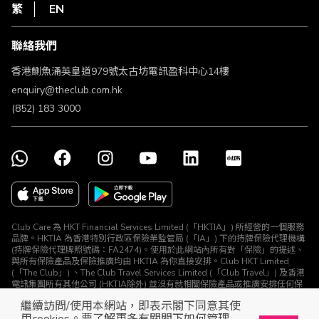
HKT
繁
EN
使用條款
條款及細則
聯絡我們
不歧視及不騷擾聲明
認可牌照及通告
香港鰂魚涌英皇道979號太古坊電訊盈科中心14樓
enquiry@theclub.com.hk
(852) 183 3000
Club Care 為 HKT Financial Services Limited (「HKTIA」) 所經營的一個服務
品牌。HKTIA 為香港特別行政區保險業監管局 (「IA」) 下的持牌保險代理機構
(持牌保險代理牌照號碼：FA2474)。使用於此網站內所有對「保險」的提述、
與所有保險產品及保險推廣均由 HKTIA 為你直接安排。Club HKT Limited
(「The Club」) 、The Club Travel Services Limited (「Club Travel」) 及香港
電訊集團所有其他公司 (HKTIA除外) 並沒有就相關保險產品或推廣安排任何保
險合約或進行其他受規管活動 (定義見《保險業條例》)。
繼續訪問/使用本網站，即表示閣下同意其使
© The Club 2026. 保留所有權利
用cookies。要了解更多有關閣下如何管理