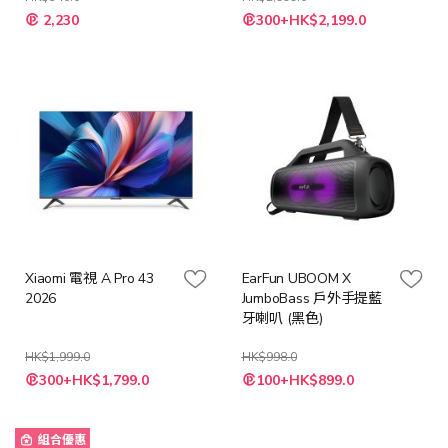
特
2,230
300+HK$2,199.0
殊
價
格
Xiaomi 電視 A Pro 43
EarFun UBOOM X
2026
JumboBass 戶外手提藍
牙喇叭 (黑色)
HK$1,999.0
HK$998.0
特
特
300+HK$1,799.0
100+HK$899.0
殊
殊
價
價
格
格
組合優惠