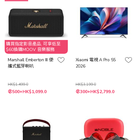
購買指定影音產品, 可享低至
$60換購MOOV 音樂服務
Marshall Emberton III 便
Xiaomi 電視 A Pro 55
攜式藍芽喇叭
2026
HK$1,499.0
HK$3,199.0
特
500+HK$1,099.0
300+HK$2,799.0
殊
價
格