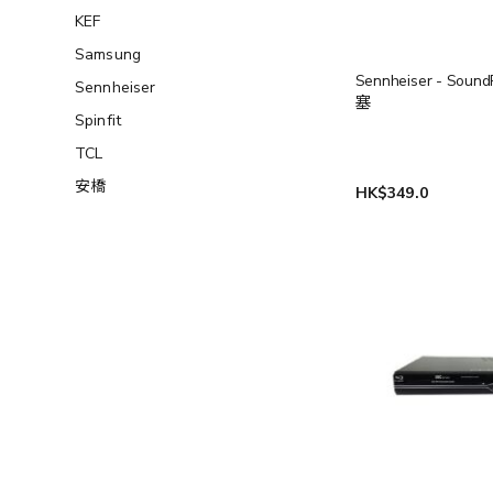
KEF
Samsung
Sennheiser - Sound
Sennheiser
塞
Spinfit
TCL
安橋
HK$349.0