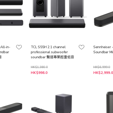
All-in-
TCL S55H 2.1 channel
Sennheiser
ndbar
professional subwoofer
Soundbar Mi
音
soundbar 聲道專業超重低音
HK$1,380.0
HK$6,999.0
特
特
HK$998.0
HK$2,999.
殊
殊
價
價
格
格