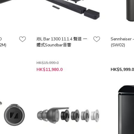
O
JBL Bar 1300 11.1.4 聲道 一
Sennheiser
2M)
體式Soundbar音響
(SW02)
HK$15,999.0
特
HK$11,980.0
HK$5,999.
殊
價
格