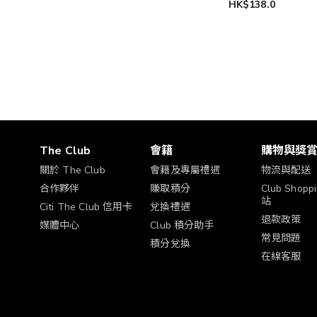
HK$138.0
The Club
會籍
購物與獎
關於 The Club
會籍及專屬禮遇
物流與配送
合作夥伴
賺取積分
Club Shop
站
Citi The Club 信用卡
兌換禮遇
退款政策
媒體中心
Club 積分助手
常見問題
積分兌換
在線客服