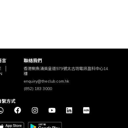
語言
聯絡我們
繁
香港鰂魚涌英皇道979號太古坊電訊盈科中心14
N
樓
enquiry@theclub.com.hk
(852) 183 3000
聯繫方式