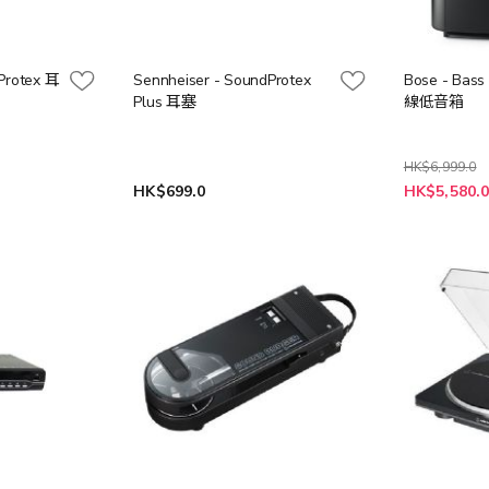
Protex 耳
Sennheiser - SoundProtex
Bose - Bass
Plus 耳塞
線低音箱
HK$6,999.0
特
HK$699.0
HK$5,580.
殊
價
格