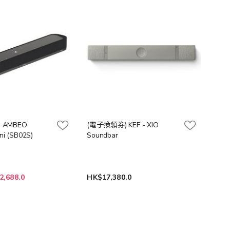
向
 - AMBEO
(電子換領券) KEF - XIO
ni (SB02S)
Soundbar
2,688.0
HK$17,380.0