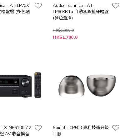
ica - AT-LP70X
Audio Technica - AT-
唱盤機 (多色選
LP60XBTa 自動無線藍牙唱盤
(多色選擇)
HK$1,998.0
0
HK$1,780.0
TX-NR6100 7.2
Spinfit - CP500 專利技術升級
認證 AV 收音擴音
耳膠