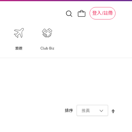
登入/註冊
旅遊
Club Biz
設
排序
置
降
序
方