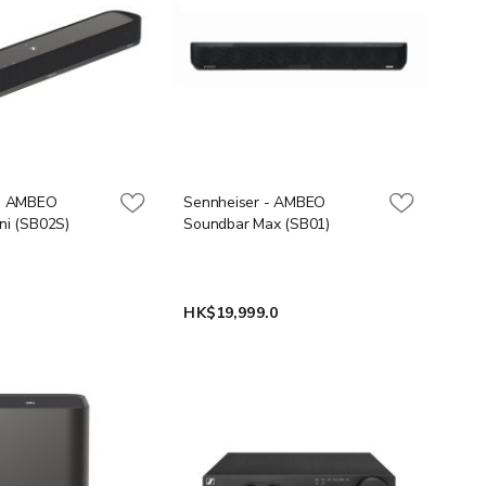
 - AMBEO
Sennheiser - AMBEO
ni (SB02S)
Soundbar Max (SB01)
0
HK$19,999.0