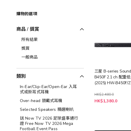
購物的選項
商品 / 獎賞
所有結果
獎賞
一般商品
三星 B-series Soun
類別
B450F 2.1 ch 配
(2025) HW-B450F/Z
In-Ear/Clip-Ear/Open-Ear 入耳
式或掛耳式耳機
HK$2,480.0
特
Over-head 頭戴式耳機
HK$1,380.0
殊
價
Selected Speakers 精選喇叭
格
送 Now TV 2026 足球盛事通行
證 Free Now TV 2026 Mega
Football Event Pass