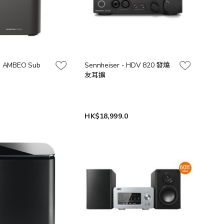
 - AMBEO Sub
Sennheiser - HDV 820 發燒
友耳擴
0
HK$18,999.0