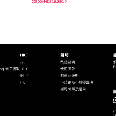
500+HK$16,880.0
賞
HKT
聲明
csl.
私隱聲明
E
ping 商品領取
1010
使用條款
網上行
條款及細則
HKT
不歧視及不騷擾聲明
認可牌照及通告