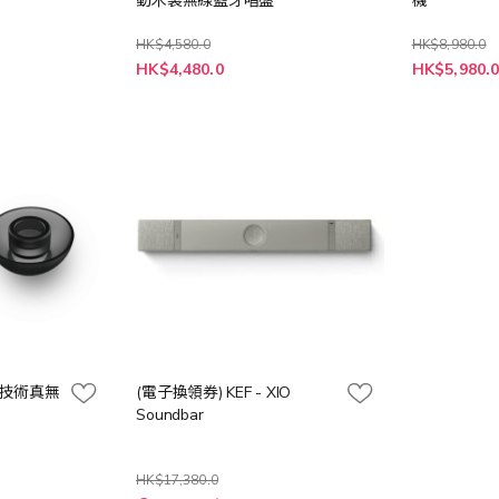
動木製無線藍牙唱盤
機
HK$4,580.0
HK$8,980.0
特
特
HK$4,480.0
HK$5,980.
殊
殊
價
價
格
格
 專利技術真無
(電子換領券) KEF - XIO
Soundbar
HK$17,380.0