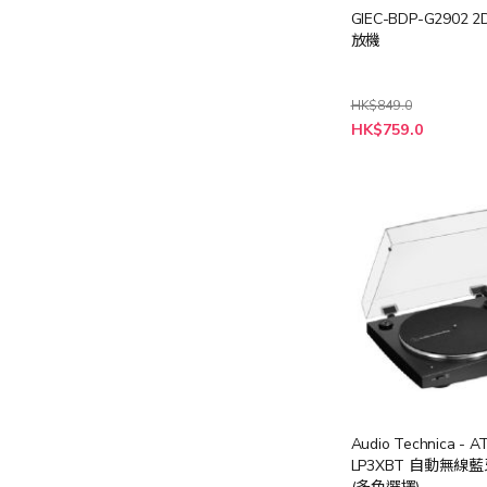
GIEC-BDP-G2902
放機
HK$849.0
特
HK$759.0
殊
價
格
Audio Technica - A
LP3XBT 自動無線