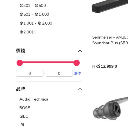
301
-
500
501
-
1,000
1,001
-
2,000
2,001
+
Sennheiser - AMBE
Soundbar Plus (SB0
價錢
HK$12,999.0
-
選擇
品牌
Audio Technica
BOSE
GIEC
JBL