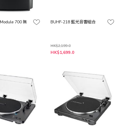
 Module 700 無
BUHF-218 藍光音響組合
HK$2,199.0
特
0
HK$1,699.0
殊
價
格