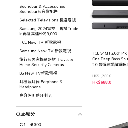
Soundbar & Accessories
Soundbar及音響配件
Selected Televisions 精選電視
Samsung 2024電視 - 舊機Trade
In再慳高達HK$9,000​
TCL New TV 新款電視
Samsung New TV 新款電視
TCL S45H 2.0ch Pro 
One Deep Bass Sou
旅行及居家攝影器材 Travel &
Home Security Cameras
2.0 聲道專業超重低
LG New TV新款電視
HK$1,280.0
特
耳機及耳筒 Earphone &
HK$688.0
殊
Headphone
價
格
高分評測藍牙喇叭
Club積分
1
-
300