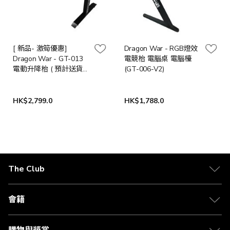
[ 新品- 激筍優惠]
Dragon War - RGB燈效
Dragon War - GT-013
電競枱 電腦桌 電腦檯
電動升降枱 ( 預計送貨
(GT-006-V2)
日期:下單後14-30日)
HK$2,799.0
HK$1,788.0
The Club
關於 The Club
合作夥伴
會籍
Citi The Club 信用卡
會籍及專屬禮遇
媒體中心
賺取積分