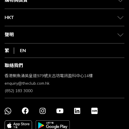
購物與獎賞
兌換禮遇
物流與配送
Club 積分助手
Club Shopping 商品領取站
HKT
積分兌換
退款政策
csl.
常見問題
1010
聲明
在線客服
網上行
私隱聲明
HKT
繁
EN
使用條款
條款及細則
聯絡我們
不歧視及不騷擾聲明
認可牌照及通告
香港鰂魚涌英皇道979號太古坊電訊盈科中心14樓
enquiry@theclub.com.hk
(852) 183 3000