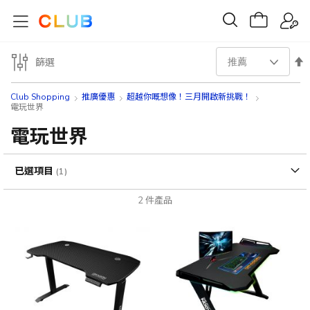
設
篩選
置
Club Shopping
推廣優惠
超越你嘅想像！三月開啟新挑戰！
電玩世界
降
電玩世界
序
已選項目
方
2
件產品
向