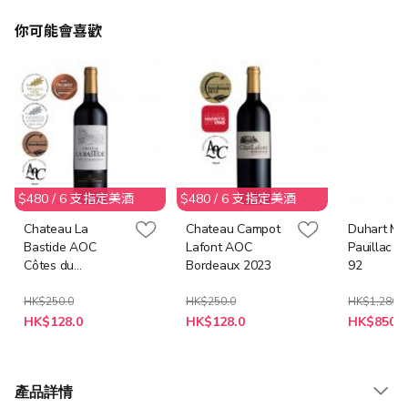
你可能會喜歡
$480 / 6 支指定美酒
$480 / 6 支指定美酒
Chateau La
Chateau Campot
Duhart Mil
Bastide AOC
Lafont AOC
Pauillac 2
Côtes du
Bordeaux 2023
92
Marmandais 2022
HK$250.0
HK$250.0
HK$1,280.0
特
特
特
HK$128.0
HK$128.0
HK$850.0
殊
殊
殊
價
價
價
格
格
格
產品詳情