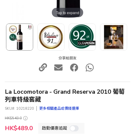
Tap to expand
分享給朋友
La Locomotora - Grand Reserva 2010 葡萄
列車特級窖藏
SKU
10218220
更多相關產品或價錢選擇
HK$543.0
特
HK$489.0
啟動優惠追蹤
殊
價