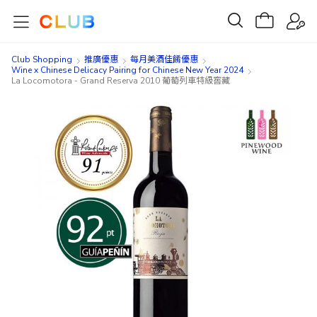
Club Shopping
推廣優惠
每月美酒佳餚優惠
Wine x Chinese Delicacy Pairing for Chinese New Year 2024
La Locomotora - Grand Reserva 2010 葡萄列車特級窖藏
Skip
Skip
to
to
the
the
end
beginning
of
of
the
the
images
images
gallery
gallery