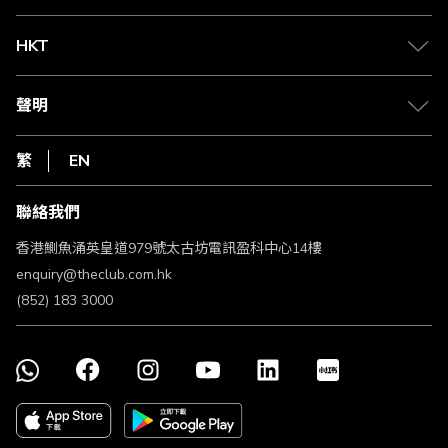
兌換禮遇
物流與配送
Club 積分助手
Club Shopping 商品領取站
HKT
積分兌換
退款政策
csl.
常見問題
1010
聲明
在線客服
網上行
私隱聲明
HKT
繁
EN
使用條款
條款及細則
聯絡我們
不歧視及不騷擾聲明
認可牌照及通告
香港鰂魚涌英皇道979號太古坊電訊盈科中心14樓
enquiry@theclub.com.hk
(852) 183 3000