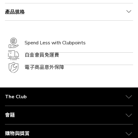
產品規格
Spend Less with Clubpoints
白金會員免運費
電子商品意外保障
The Club
關於 The Club
合作夥伴
會籍
Citi The Club 信用卡
會籍及專屬禮遇
媒體中心
賺取積分
購物與獎賞