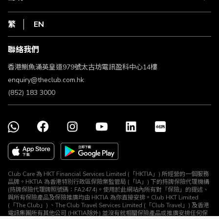
在線客服
網上行
私隱聲明
HKT
繁
EN
使用條款
條款及細則
聯絡我們
不歧視及不騷擾聲明
認可牌照及通告
香港鰂魚涌英皇道979號太古坊電訊盈科中心14樓
enquiry@theclub.com.hk
(852) 183 3000
Club Care 為 HKT Financial Services Limited (「HKTIA」) 所經營的一個服務
品牌。HKTIA 為香港特別行政區保險業監管局 (「IA」) 下的持牌保險代理機構
(持牌保險代理牌照號碼：FA2474)。使用於此網站內所有對「保險」的提述、
與所有保險產品及保險推廣均由 HKTIA 為你直接安排。Club HKT Limited
(「The Club」) 、The Club Travel Services Limited (「Club Travel」) 及香港
電訊集團所有其他公司 (HKTIA除外) 並沒有就相關保險產品或推廣安排任何保