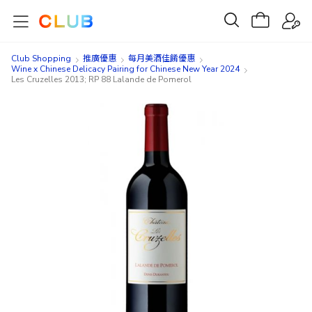
Club Shopping
推廣優惠
每月美酒佳餚優惠
Wine x Chinese Delicacy Pairing for Chinese New Year 2024
Les Cruzelles 2013; RP 88 Lalande de Pomerol
Skip
Skip
to
to
the
the
end
beginning
of
of
the
the
images
images
gallery
gallery