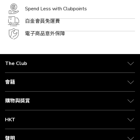
Spend Less with Clubpoints
白金會員免運費
電子商品意外保障
The Club
關於 The Club
合作夥伴
會籍
Citi The Club 信用卡
會籍及專屬禮遇
媒體中心
賺取積分
購物與獎賞
兌換禮遇
物流與配送
Club 積分助手
Club Shopping 商品領取站
HKT
積分兌換
退款政策
csl.
常見問題
1010
聲明