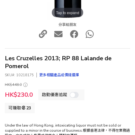
Tap to expand
分享給朋友
Les Cruzelles 2013; RP 88 Lalande de
Pomerol
SKU
10218175
更多相關產品或價錢選擇
HK$448.0
特
HK$230.0
啟動優惠追蹤
殊
價
格
可賺取
23
Under the law of Hong Kong, intoxicating liquor must not be sold or
supplied to a minor in the course of business.根據香港法律，不得在業務過