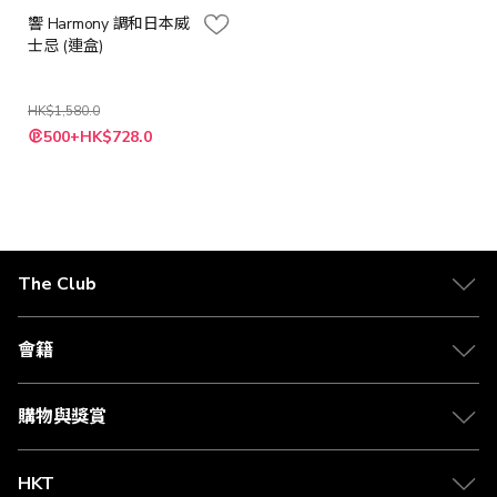
響 Harmony 調和日本威
士忌 (連盒)
HK$1,580.0
特
500+HK$728.0
殊
價
格
The Club
關於 The Club
合作夥伴
會籍
Citi The Club 信用卡
會籍及專屬禮遇
媒體中心
賺取積分
購物與獎賞
兌換禮遇
物流與配送
Club 積分助手
Club Shopping 商品領取站
HKT