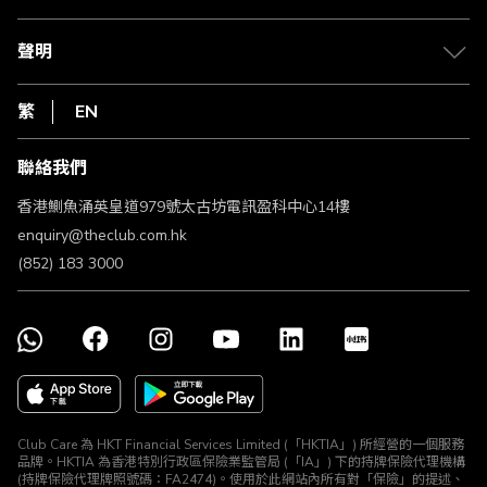
積分兌換
退款政策
csl.
常見問題
1010
聲明
在線客服
網上行
私隱聲明
HKT
繁
EN
使用條款
條款及細則
聯絡我們
不歧視及不騷擾聲明
認可牌照及通告
香港鰂魚涌英皇道979號太古坊電訊盈科中心14樓
enquiry@theclub.com.hk
(852) 183 3000
Club Care 為 HKT Financial Services Limited (「HKTIA」) 所經營的一個服務
品牌。HKTIA 為香港特別行政區保險業監管局 (「IA」) 下的持牌保險代理機構
(持牌保險代理牌照號碼：FA2474)。使用於此網站內所有對「保險」的提述、