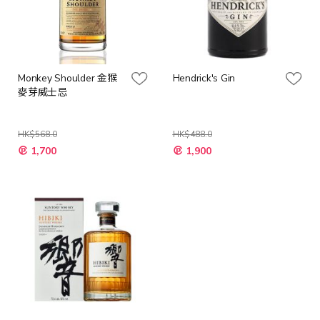
Monkey Shoulder 金猴
Hendrick's Gin
麥芽威士忌
HK$568.0
HK$488.0
特
特
1,700
1,900
殊
殊
價
價
格
格