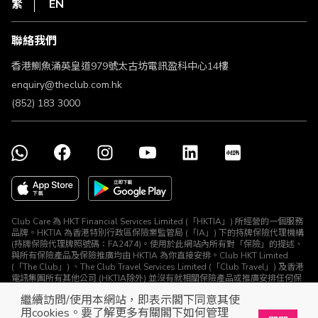
繁
EN
使用條款
條款及細則
聯絡我們
不歧視及不騷擾聲明
認可牌照及通告
香港鰂魚涌英皇道979號太古坊電訊盈科中心14樓
enquiry@theclub.com.hk
(852) 183 3000
Club Care 為 HKT Financial Services Limited (「HKTIA」) 所經營的一個服務
品牌。HKTIA 為香港特別行政區保險業監管局 (「IA」) 下的持牌保險代理機構
(持牌保險代理牌照號碼：FA2474)。使用於此網站內所有對「保險」的提述、
與所有保險產品及保險推廣均由 HKTIA 為你直接安排。Club HKT Limited
(「The Club」) 、The Club Travel Services Limited (「Club Travel」) 及香港
電訊集團所有其他公司 (HKTIA除外) 並沒有就相關保險產品或推廣安排任何保
險合約或進行其他受規管活動 (定義見《保險業條例》)。
繼續訪問/使用本網站，即表示閣下同意其使
© The Club 2026. 保留所有權利
用cookies。要了解更多有關閣下如何管理