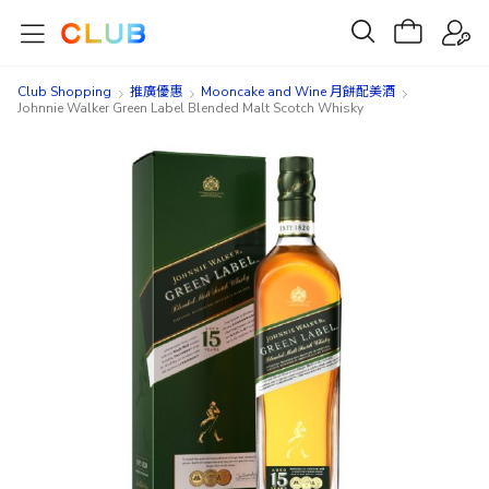
Club Shopping
推廣優惠
Mooncake and Wine 月餅配美酒
Johnnie Walker Green Label Blended Malt Scotch Whisky
Skip
Skip
to
to
the
the
end
beginning
of
of
the
the
images
images
gallery
gallery