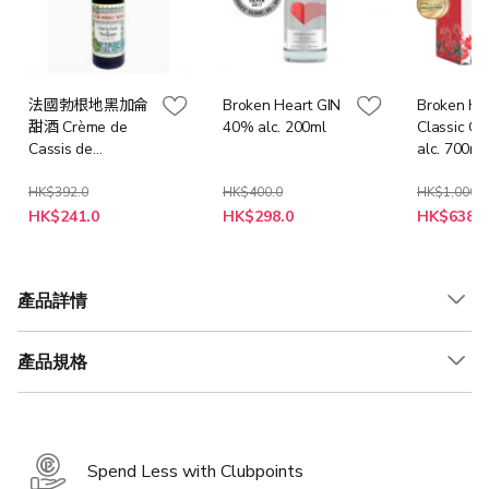
法國勃根地黑加侖
Broken Heart GIN
Broken Hea
甜酒 Crème de
40% alc. 200ml
Classic G
Cassis de
alc. 700m
Bourgogne 18%
HK$392.0
HK$400.0
HK$1,000.0
特
特
特
HK$241.0
HK$298.0
HK$638.0
殊
殊
殊
價
價
價
格
格
格
產品詳情
產品規格
Spend Less with Clubpoints