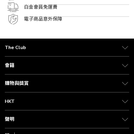
白金會員免運費
電子商品意外保障
The Club
關於 The Club
合作夥伴
會籍
Citi The Club 信用卡
會籍及專屬禮遇
媒體中心
賺取積分
購物與獎賞
兌換禮遇
物流與配送
Club 積分助手
Club Shopping 商品領取站
HKT
積分兌換
退款政策
csl.
常見問題
1010
聲明
在線客服
網上行
私隱聲明
HKT