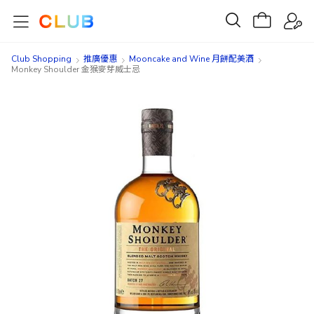
Club Shopping
推廣優惠
Mooncake and Wine 月餅配美酒
Monkey Shoulder 金猴麥芽威士忌
Skip
Skip
to
to
the
the
end
beginning
of
of
the
the
images
images
gallery
gallery