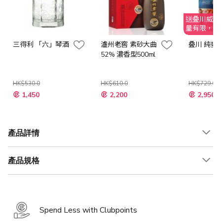
送叠川威士
量有限，送
三得利 「六」琴酒
瀘州老窖 紫砂大曲
叠川 純麥
52% 濃香型500ml
HK$530.0
HK$610.0
HK$729.0
特
特
特
1,450
2,200
2,950
殊
殊
殊
價
價
價
格
格
格
產品詳情
產品規格
Spend Less with Clubpoints