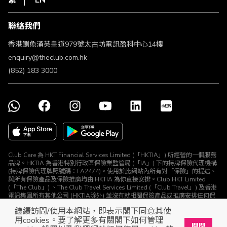
繁
EN
使用條款
條款及細則
聯絡我們
不歧視及不騷擾聲明
認可牌照及通告
香港鰂魚涌英皇道979號太古坊電訊盈科中心14樓
enquiry@theclub.com.hk
(852) 183 3000
Club Care 為 HKT Financial Services Limited (「HKTIA」) 所經營的一個服務
品牌。HKTIA 為香港特別行政區保險業監管局 (「IA」) 下的持牌保險代理機構
(持牌保險代理牌照號碼：FA2474)。使用於此網站內所有對「保險」的提述、
與所有保險產品及保險推廣均由 HKTIA 為你直接安排。Club HKT Limited
(「The Club」) 、The Club Travel Services Limited (「Club Travel」) 及香港
電訊集團所有其他公司 (HKTIA除外) 並沒有就相關保險產品或推廣安排任何保
險合約或進行其他受規管活動 (定義見《保險業條例》)。
繼續訪問/使用本網站，即表示閣下同意其使
© The Club 2026. 保留所有權利
用cookies。要了解更多有關閣下如何管理
關閉