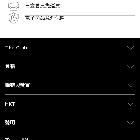
白金會員免運費
電子商品意外保障
The Club
關於 The Club
合作夥伴
會籍
Citi The Club 信用卡
會籍及專屬禮遇
媒體中心
賺取積分
購物與獎賞
兌換禮遇
物流與配送
Club 積分助手
Club Shopping 商品領取站
HKT
積分兌換
退款政策
csl.
常見問題
1010
聲明
在線客服
網上行
私隱聲明
HKT