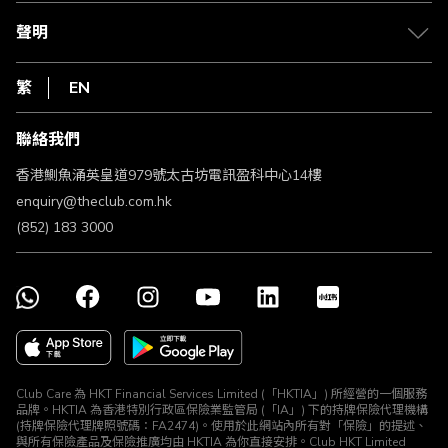
csl.
常見問題
1010
聲明
在線客服
網上行
私隱聲明
HKT
繁
EN
使用條款
條款及細則
聯絡我們
不歧視及不騷擾聲明
認可牌照及通告
香港鰂魚涌英皇道979號太古坊電訊盈科中心14樓
enquiry@theclub.com.hk
(852) 183 3000
Club Care 為 HKT Financial Services Limited (「HKTIA」) 所經營的一個服務
品牌。HKTIA 為香港特別行政區保險業監管局 (「IA」) 下的持牌保險代理機構
(持牌保險代理牌照號碼：FA2474)。使用於此網站內所有對「保險」的提述、
與所有保險產品及保險推廣均由 HKTIA 為你直接安排。Club HKT Limited