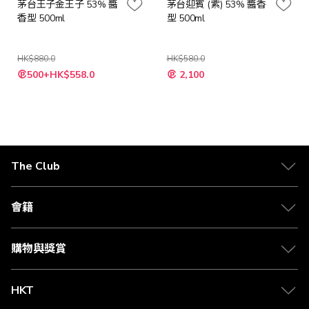
茅台王子金王子 53% 醬
茅台迎賓 (紫) 53% 醬香
香型 500ml
型 500ml
HK$880.0
HK$580.0
特
特
500+HK$558.0
2,100
殊
殊
價
價
格
格
The Club
關於 The Club
合作夥伴
會籍
Citi The Club 信用卡
會籍及專屬禮遇
媒體中心
賺取積分
購物與獎賞
兌換禮遇
物流與配送
Club 積分助手
Club Shopping 商品領取站
HKT
積分兌換
退款政策