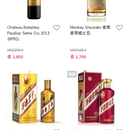
Chateau Batailley
Monkey Shoulder 金猴
Pauillac 5eme Cru 2013
麥芽威士忌
(RP91)
HK$890.0
HK$568.0
特
特
1,650
1,700
殊
殊
價
價
格
格
售罄