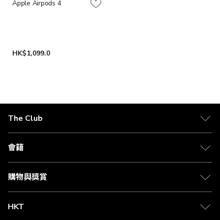
Apple Airpods 4
HK$1,099.0
The Club
關於 The Club
合作夥伴
會籍
Citi The Club 信用卡
會籍及專屬禮遇
媒體中心
賺取積分
購物與獎賞
兌換禮遇
物流與配送
Club 積分助手
Club Shopping 商品領取站
HKT
積分兌換
退款政策