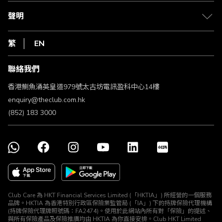
csl.
常見問題
1010
聲明
在線客服
網上行
私隱聲明
HKT
繁
EN
使用條款
條款及細則
聯絡我們
不歧視及不騷擾聲明
認可牌照及通告
香港鰂魚涌英皇道979號太古坊電訊盈科中心14樓
enquiry@theclub.com.hk
(852) 183 3000
Club Care 為 HKT Financial Services Limited (「HKTIA」) 所經營的一個服務
品牌。HKTIA 為香港特別行政區保險業監管局 (「IA」) 下的持牌保險代理機構
(持牌保險代理牌照號碼：FA2474)。使用於此網站內所有對「保險」的提述、
與所有保險產品及保險推廣均由 HKTIA 為你直接安排。Club HKT Limited