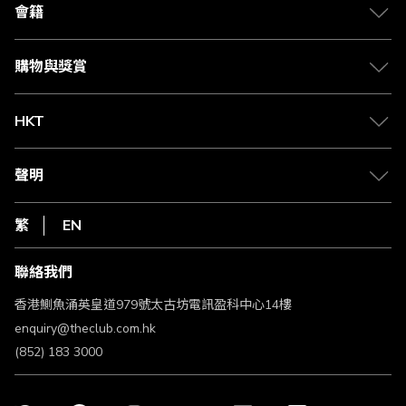
合作夥伴
會籍
Citi The Club 信用卡
會籍及專屬禮遇
媒體中心
賺取積分
購物與獎賞
兌換禮遇
物流與配送
Club 積分助手
Club Shopping 商品領取站
HKT
積分兌換
退款政策
csl.
常見問題
1010
聲明
在線客服
網上行
私隱聲明
HKT
繁
EN
使用條款
條款及細則
聯絡我們
不歧視及不騷擾聲明
認可牌照及通告
香港鰂魚涌英皇道979號太古坊電訊盈科中心14樓
enquiry@theclub.com.hk
(852) 183 3000