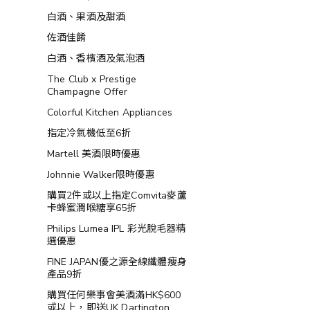
白酒、果酒及甜酒
佐酒佳餚
白酒、香檳酒及氣泡酒
The Club x Prestige
Champagne Offer
Colorful Kitchen Appliances
指定冷氣機低至6折
Martell 美酒限時優惠
Johnnie Walker限時優惠
購買2件或以上指定Comvita麥蘆
卡蜂蜜潤喉糖享65折
Philips Lumea IPL 彩光脫毛器精
選優惠
FINE JAPAN優之源全線纖體瘦身
產品9折
購買任何樂事會美酒滿HK$600
或以上，即送UK Dartington