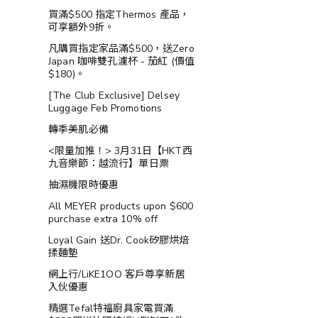
買滿$500 指定Thermos 產品，
可享額外9折。
凡購買指定家品滿$500，送Zero
Japan 咖啡雙孔濾杯 - 茄紅 (價值
$180)。
[The Club Exclusive] Delsey
Luggage Feb Promotions
轉季美肌必備
<限量加推！> 3月31日【HKT西
九音樂節：越流行】單日票
抽濕機限時優惠
All MEYER products upon $600
purchase extra 10% off
Loyal Gain 送Dr. Cook矽膠烘焙
揉麵墊
網上行/LiKE1OO 客戶尊享新居
入伙優惠
精選Tefal特福廚具家電買滿