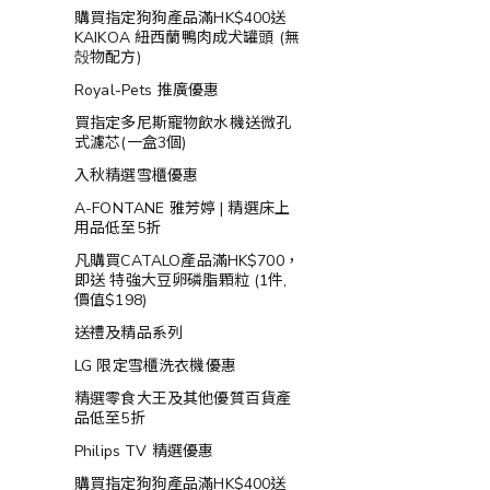
購買指定狗狗產品滿HK$400送
KAIKOA 紐西蘭鴨肉成犬罐頭 (無
殻物配方)
Royal-Pets 推廣優惠
買指定多尼斯寵物飲水機送微孔
式濾芯(一盒3個)
入秋精選雪櫃優惠
A-FONTANE 雅芳婷 | 精選床上
用品低至5折
凡購買CATALO產品滿HK$700，
即送 特強大豆卵磷脂顆粒 (1件,
價值$198)
送禮及精品系列
LG 限定雪櫃洗衣機優惠
精選零食大王及其他優質百貨產
品低至5折
Philips TV 精選優惠
購買指定狗狗產品滿HK$400送