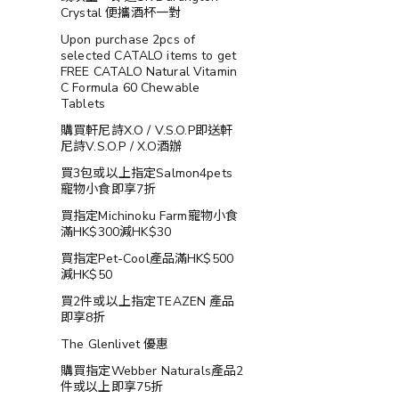
Crystal 便攜酒杯一對
Upon purchase 2pcs of
selected CATALO items to get
FREE CATALO Natural Vitamin
C Formula 60 Chewable
Tablets
購買軒尼詩X.O / V.S.O.P即送軒
尼詩V.S.O.P / X.O酒辦
買3包或以上指定Salmon4pets
寵物小食即享7折
買指定Michinoku Farm寵物小食
滿HK$300減HK$30
買指定Pet-Cool產品滿HK$500
減HK$50
買2件或以上指定TEAZEN 產品
即享8折
The Glenlivet 優惠
購買指定Webber Naturals產品2
件或以上即享75折