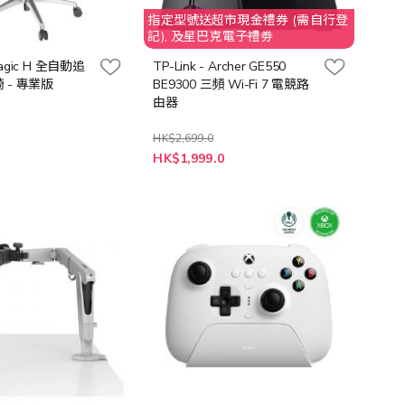
指定型號送超市現金禮券 (需自行登
記), 及星巴克電子禮劵
Magic H 全自動追
TP-Link - Archer GE550
 - 專業版
BE9300 三頻 Wi-Fi 7 電競路
由器
HK$2,699.0
特
0
HK$1,999.0
殊
價
格