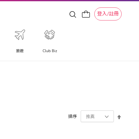
登入/註冊
旅遊
Club Biz
設
排序
置
降
序
方