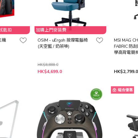
拭匙扣
加購上門安裝費
 主機
OSIM - uErgoh 按摩電腦椅
MSI MAG CH
(天空藍 / 奶茶啡)
FABRIC 
學高背電競
HK$8,888.0
HK$4,699.0
HK$2,799.
組合優惠