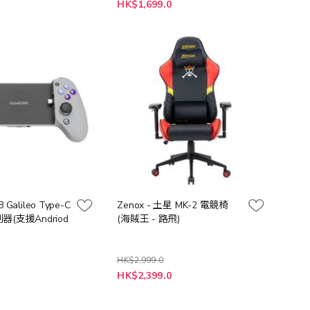
HK$1,699.0
8 Galileo Type-C
Zenox - 土星 MK-2 電競椅
(支援Andriod
(海賊王 - 路飛)
)
HK$2,999.0
特
HK$2,399.0
殊
價
格