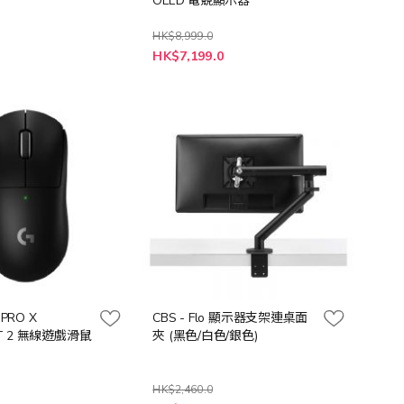
OLED 電競顯示器
HK$8,999.0
特
HK$7,199.0
殊
價
格
G PRO X
CBS - Flo 顯示器支架連桌面
HT 2 無線遊戲滑鼠
夾 (黑色/白色/銀色)
HK$2,460.0