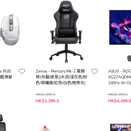
us RGB
Zenox - Mercury Mk-2 電競
ASUS - ROG 
線遊戲滑鼠
椅(布藝/皮革)(木炭/淺灰色/粉
XG27AQDMG
色/碳纖維/紅色/白色/樹熊灰)
240Hz W-O
顯示器
HK$1,999.0
HK$5,999.0
特
HK$1,299.0
HK$4,499.
殊
價
格