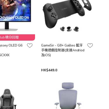
Club積分回贈
ssey OLED G6
GameSir - G8+ Galileo 藍牙
手機遊戲控制器(支援Andriod
SCXXK
及iOS)
0
HK$449.0