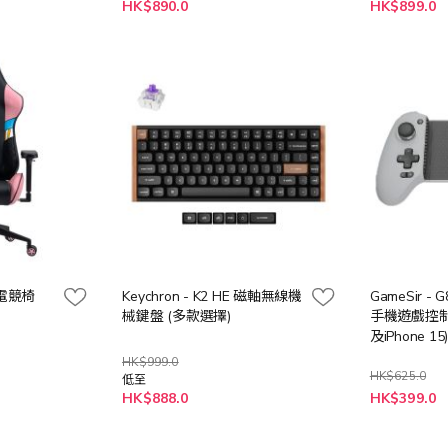
HK$890.0
HK$899.0
2 電競椅
Keychron - K2 HE 磁軸無線機
GameSir - G
械鍵盤 (多款選擇)
手機遊戲控制器
及iPhone 15
HK$999.0
HK$625.0
低至
特
HK$888.0
HK$399.0
殊
價
格