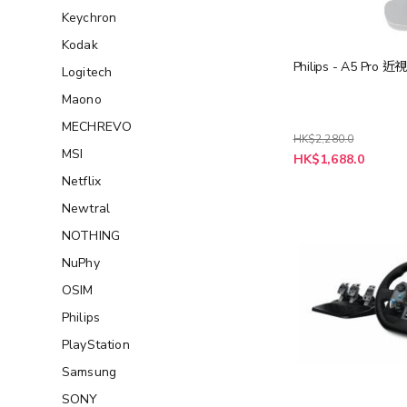
Keychron
Kodak
Philips - A5 Pr
Logitech
Maono
MECHREVO
HK$2,280.0
MSI
特
HK$1,688.0
殊
Netflix
價
格
Newtral
NOTHING
NuPhy
OSIM
Philips
PlayStation
Samsung
SONY