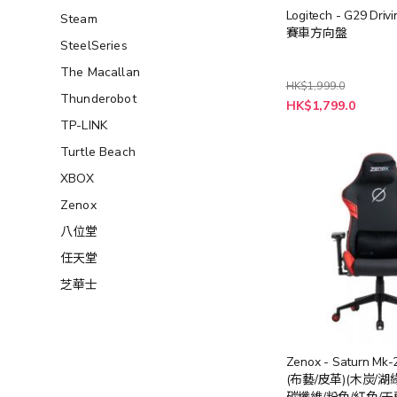
Logitech - G29 Drivi
Steam
賽車方向盤
SteelSeries
The Macallan
HK$1,999.0
Thunderobot
特
HK$1,799.0
殊
TP-LINK
價
格
Turtle Beach
XBOX
Zenox
八位堂
任天堂
芝華士
Zenox - Saturn M
(布藝/皮革)(木炭/湖