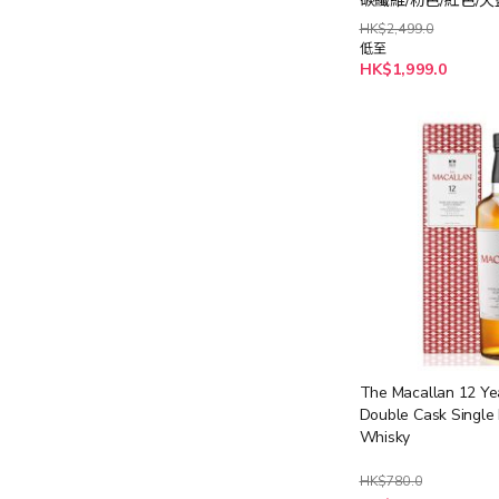
碳纖維/粉色/紅色/天
灰)
HK$2,499.0
低至
HK$1,999.0
The Macallan 12 Ye
Double Cask Single 
Whisky
HK$780.0