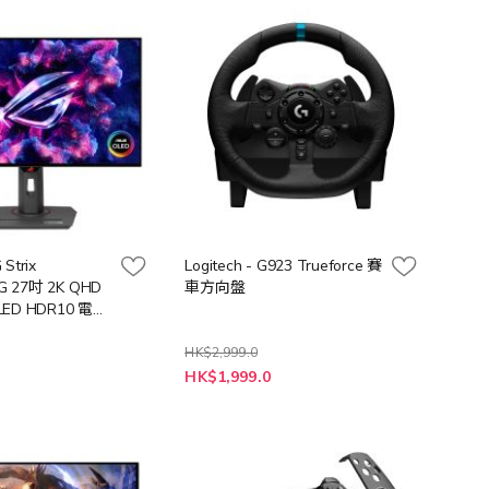
向
Strix
Logitech - G923 Trueforce 賽
 27吋 2K QHD
車方向盤
LED HDR10 電競
HK$2,999.0
特
0
HK$1,999.0
殊
價
格