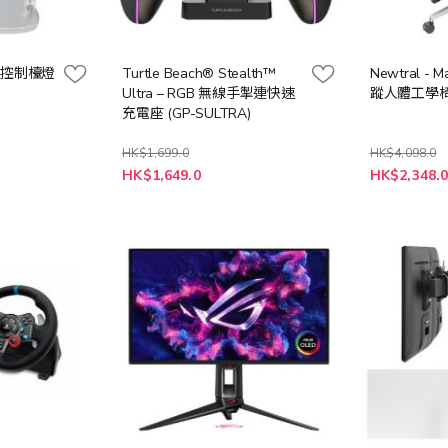
o 近視控制檯燈
Turtle Beach® Stealth™
Newtral - 
Ultra – RGB 無線手掣連快速
蹤人體工學椅
充電座 (GP-SULTRA)
HK$1,699.0
HK$4,098.0
特
HK$1,649.0
HK$2,348.
殊
價
格