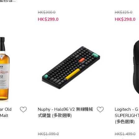
藍色/雪兔
HK$300.0
HK$325.0
特
特
HK$299.0
HK$298.0
殊
殊
價
價
格
格
ar Old
Nuphy - Halo96 V2 無線機械
Logitech - 
Malt
式鍵盤 (多款選擇)
SUPERLIG
(多色選擇)
HK$1,099.0
HK$1,499.0