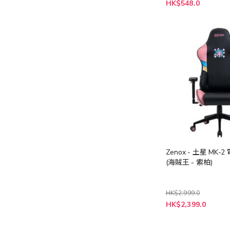
特
HK$548.0
殊
價
格
Zenox - 土星 MK-
(海賊王 - 索柏)
HK$2,999.0
特
HK$2,399.0
殊
價
格