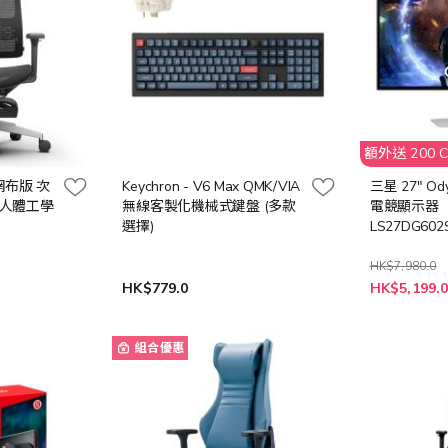
額外送 200 
H 網布版 次
Keychron - V6 Max QMK/VIA
三星 27" Ody
人體工學
無線客製化機械式鍵盤 (多款
電競顯示器
選擇)
LS27DG602
HK$7,980.0
特
HK$779.0
HK$5,199.
殊
價
格
組合優惠