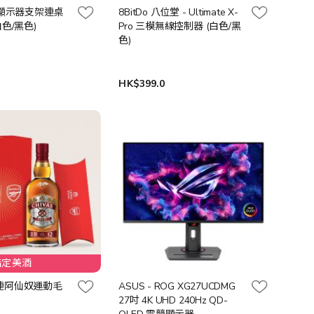
lin 顯示器支架連桌
8BitDo 八位堂 - Ultimate X-
白色/黑色)
Pro 三模無線控制器 (白色/黑
色)
0
HK$399.0
支指定美酒
連阿仙奴運動毛
ASUS - ROG XG27UCDMG
27吋 4K UHD 240Hz QD-