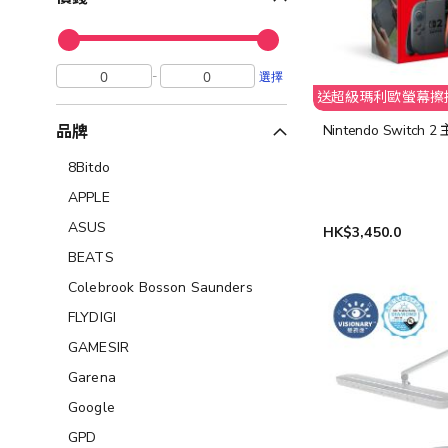
-
選擇
送超級瑪利歐螢幕擦
Nintendo Switch 2
品牌
8Bitdo
APPLE
ASUS
HK$3,450.0
BEATS
Colebrook Bosson Saunders
FLYDIGI
GAMESIR
Garena
Google
GPD