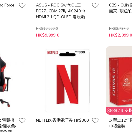
ng Force
ASUS - ROG Swift OLED
CBS - Ol
PG27UCDM 27吋 4K 240Hz
面夾 (銀色/
HDMI 2.1 QD-OLED 電競顯示
器
HK$10,999.0
HK$2,737.0
特
HK$9,999.0
HK$2,099.
殊
價
格
$888 / 3 
k-2 電競椅
NETFLIX 香港電子券 HK$300
芝華士12年
綠/淺灰色/
巾禮盒裝