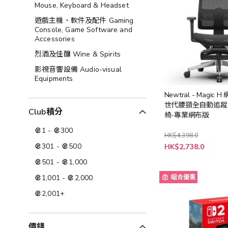
Mouse, Keyboard & Headset
遊戲主機、軟件及配件 Gaming
Console, Game Software and
Accessories
烈酒及佳釀 Wine & Spirits
影視音響設備 Audio-visual
Equipments
Newtral - Magic 
世代腰頸全自動追蹤
Club積分
椅-專業網布版
1
-
300
HK$4,398.0
301
-
500
HK$2,738.0
501
-
1,000
1,001
-
2,000
組合優惠
2,001
+
價錢