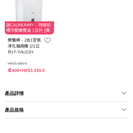
送CALIMUMMY - 特級初
榨冷壓橄欖油 1公升 [價
值$259]
樂聲牌 - 2合1空氣
淨化抽濕機 (21公
升) F-YAU21H
HK$5,880.0
特
400+HK$3,330.0
殊
價
格
產品詳情
產品規格