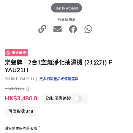
Tap to expand
分享給朋友
組合優惠
樂聲牌 - 2合1空氣淨化抽濕機 (21公升) F-
YAU21H
SKU
F-YAU21H
更多相關產品或價錢選擇
HK$5,880.0
特
HK$3,480.0
啟動優惠追蹤
殊
價
格
可賺取
348
受管制電器除舊服務: