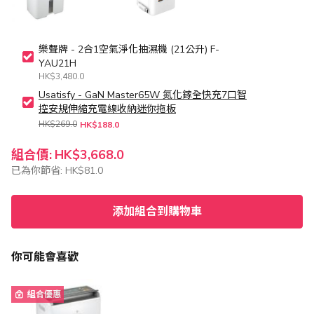
樂聲牌 - 2合1空氣淨化抽濕機 (21公升) F-
YAU21H
HK$3,480.0
Usatisfy - GaN Master65W 氮化鎵全快充7口智
控安規伸縮充電線收納迷你拖板
HK$269.0
HK$188.0
組合價:
HK$3,668.0
已為你節省:
HK$81.0
添加組合到購物車
你可能會喜歡
組合優惠