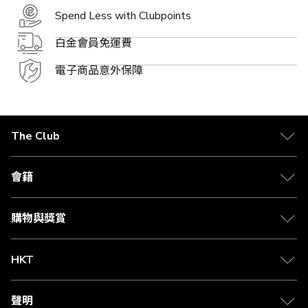
Spend Less with Clubpoints
白金會員免運費
電子商品意外保障
The Club
關於 The Club
合作夥伴
會籍
Citi The Club 信用卡
會籍及專屬禮遇
媒體中心
賺取積分
購物與獎賞
兌換禮遇
物流與配送
Club 積分助手
Club Shopping 商品領取站
HKT
積分兌換
退款政策
csl.
常見問題
1010
聲明