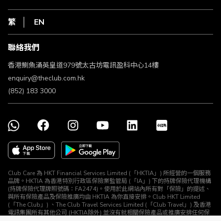
在線客服
網上行
私隱聲明
HKT
繁
EN
使用條款
條款及細則
聯絡我們
不歧視及不騷擾聲明
認可牌照及通告
香港鰂魚涌英皇道979號太古坊電訊盈科中心14樓
enquiry@theclub.com.hk
(852) 183 3000
Club Care 為 HKT Financial Services Limited (「HKTIA」) 所經營的一個服務
品牌。HKTIA 為香港特別行政區保險業監管局 (「IA」) 下的持牌保險代理機構
(持牌保險代理牌照號碼：FA2474)。使用於此網站內所有對「保險」的提述、
與所有保險產品及保險推廣均由 HKTIA 為你直接安排。Club HKT Limited
(「The Club」) 、The Club Travel Services Limited (「Club Travel」) 及香港
電訊集團所有其他公司 (HKTIA除外) 並沒有就相關保險產品或推廣安排任何保
險合約或進行其他受規管活動 (定義見《保險業條例》)。