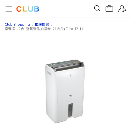
Club Shopping
推廣優惠
樂聲牌 - 2合1空氣淨化抽濕機 (21公升) F-YAU21H
Skip
Skip
to
to
the
the
end
beginning
of
of
the
the
images
images
gallery
gallery