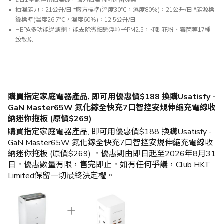
2合1空氣淨化抽濕機，強力抽濕同時抗菌除臭
抽濕能力：21公升/日 *廠方標準(溫度30℃，濕度80%)：21公升/日 *能源標
籤標準(溫度26.7℃，濕度60%)：12.5公升/日
HEPA多功能過濾網，能去除微細懸浮粒子PM2.5，抑制花粉、霉菌等17種
致敏原
購買指定家庭電器產品, 即可用優惠價$188 換購Usatisfy -
GaN Master65W 氮化鎵全快充7口智控安規伸縮充電線收
納迷你拖板 (原價$269)
購買指定家庭電器產品, 即可用優惠價$188 換購Usatisfy -
GaN Master65W 氮化鎵全快充7口智控安規伸縮充電線收
納迷你拖板 (原價$269) 。優惠期由即日起至2026年8月31
日。優惠數量有限，售完即止。如有任何爭議，Club HKT
Limited保留一切最終決定權。