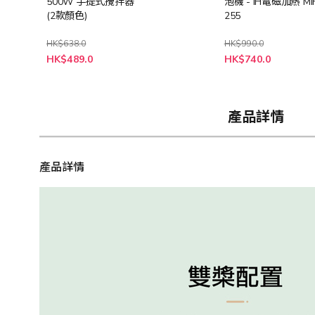
500W 手提式攪拌器
泡機 - IH電磁加熱 MI
(2款顏色)
255
HK$638.0
HK$990.0
特
HK$489.0
HK$740.0
殊
價
格
產品詳情
產品詳情