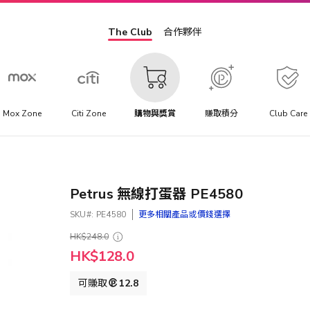
The Club
合作夥伴
Mox Zone
Citi Zone
購物與獎賞
賺取積分
Club Care
Petrus 無線打蛋器 PE4580
SKU
PE4580
更多相關產品或價錢選擇
HK$248.0
特
HK$128.0
殊
價
可賺取
12.8
格