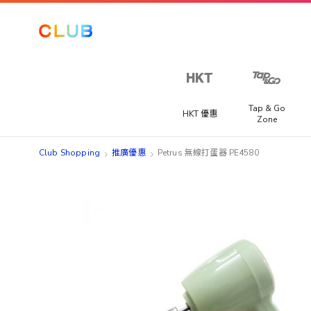
Tap & Go
HKT 優惠
Zone
Club Shopping
推廣優惠
Petrus 無線打蛋器 PE4580
Skip
Skip
to
to
the
the
end
beginning
of
of
the
the
images
images
gallery
gallery