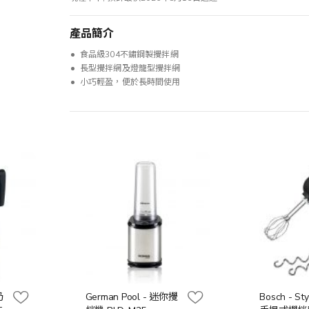
產品簡介
食品級304不鏽鋼製攪拌網
長型攪拌網及燈籠型攪拌網
小巧輕盈，便於長時間使用
奶
German Pool - 迷你攪
Bosch - St