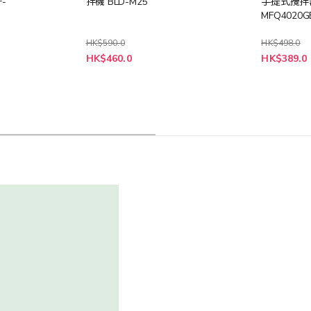
F-
拌機 BLD-M25
手提式攪拌
MFQ4020G
HK$590.0
HK$498.0
特
特
HK$460.0
HK$389.0
殊
殊
價
價
格
格