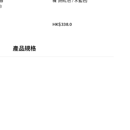
器
機 (粉紅色 / 水藍色)
B
HK$338.0
產品規格