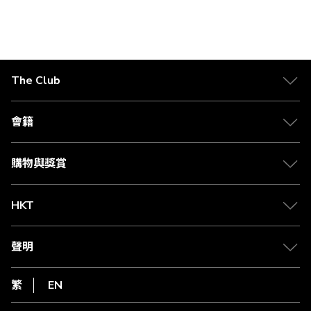
當
面
面
面
面
面
一
前
步
正
在
The Club
閱
關於 The Club
讀
合作夥伴
會籍
頁
Citi The Club 信用卡
會籍及專屬禮遇
媒體中心
賺取積分
購物與獎賞
兌換禮遇
物流與配送
Club 積分助手
Club Shopping 商品領取站
HKT
積分兌換
退款政策
csl.
常見問題
1010
聲明
在線客服
網上行
私隱聲明
HKT
繁
EN
使用條款
條款及細則