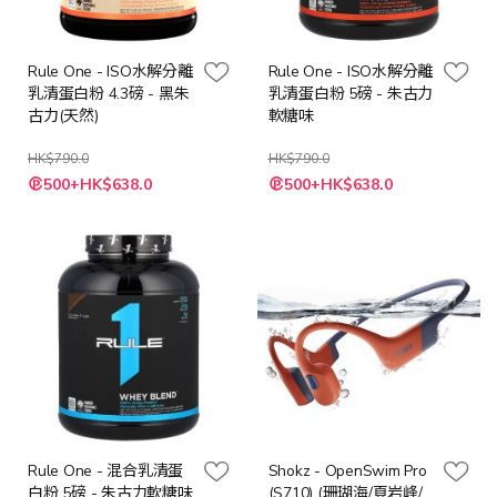
Rule One - ISO水解分離
Rule One - ISO水解分離
乳清蛋白粉 4.3磅 - 黑朱
乳清蛋白粉 5磅 - 朱古力
古力(天然)
軟糖味
HK$790.0
HK$790.0
特
特
500+HK$638.0
500+HK$638.0
殊
殊
價
價
格
格
Rule One - 混合乳清蛋
Shokz - OpenSwim Pro
白粉 5磅 - 朱古力軟糖味
(S710) (珊瑚海/頁岩峰/