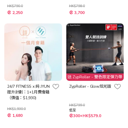
HK$790.0
HK$798.0
特
2,250
3,700
殊
價
格
送 ZypRoller - 雙色限定彈力帶
24/7 FITNESS x 純 JYUN
ZypRoller - Glow炫光版
提升計劃：1+1月費會藉
（價值：$1,930)
HK$799.0
HK$1,930.0
低至
特
1,680
300+HK$579.0
殊
價
格