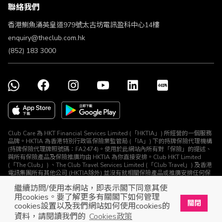
聯絡我們
不歧視及不騷擾聲明
認可牌照及通告
香港鰂魚涌英皇道979號太古坊電訊盈科中心14樓
enquiry@theclub.com.hk
(852) 183 3000
Club Care 為 HKT Financial Services Limited (「HKTIA」) 所經營的一個服務
品牌。HKTIA 為香港特別行政區保險業監管局 (「IA」) 下的持牌保險代理機構
(持牌保險代理牌照號碼：FA2474)。使用於此網站內所有對「保險」的提述、
與所有保險產品及保險推廣均由 HKTIA 為你直接安排。Club HKT Limited
(「The Club」) 、The Club Travel Services Limited (「Club Travel」) 及香港
電訊集團所有其他公司 (HKTIA除外) 並沒有就相關保險產品或推廣安排任何保
險合約或進行其他受規管活動 (定義見《保險業條例》)。
繼續訪問/使用本網站，即表示閣下同意其使
© The Club 2026. 保留所有權利
用cookies。要了解更多有關閣下如何管理
關閉
cookies設置以及我們網站如何使用cookies的
立即下載The Club手機app
開啟
資料，請閱讀我們的
Cookies政策
展開屬於你的獎賞之旅