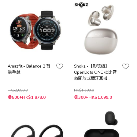
Amazfit - Balance 2 智
Shokz -【影院級】
能手錶
OpenDots ONE 杜比音
效開放式藍牙耳機
(E310)
HK$2,098.0
HK$1,599.0
特
500+HK$1,878.0
300+HK$1,099.0
殊
價
格