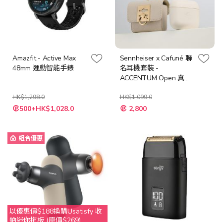
Amazfit - Active Max
Sennheiser x Cafuné 聯
48mm 運動智能手錶
名耳機套裝 -
ACCENTUM Open 真無
線半開放式耳機
HK$1,298.0
HK$1,099.0
特
特
500+HK$1,028.0
2,800
殊
殊
價
價
格
格
組合優惠
以優惠價$188換購Usatisfy 收
納迷你拖板 (原價$269)