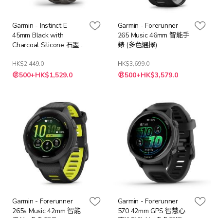
Garmin - Instinct E
Garmin - Forerunner
45mm Black with
265 Music 46mm 智能手
Charcoal Silicone 石墨
錶 (多色選擇)
灰智能手錶
HK$2,449.0
HK$3,699.0
特
500+HK$1,529.0
500+HK$3,579.0
殊
價
格
Garmin - Forerunner
Garmin - Forerunner
265s Music 42mm 智能
570 42mm GPS 智慧心