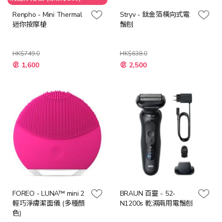
Renpho - Mini Thermal
Stryv - 鈦金箔橫向式電
迷你按摩槍
鬚刨
HK$749.0
HK$638.0
特
特
1,600
2,500
殊
殊
價
價
格
格
FOREO - LUNA™ mini 2
BRAUN 百靈 - 52-
輕巧淨膚潔面儀 (多種顏
N1200s 乾濕兩用電鬚刨
色)