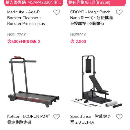
輸入優惠碼"MCAPR2026", 即
納迷你拖板 (原價$269)
享$50 折扣
Medicube - Age-R
ODOYO - Magic Punch
Booster Cleanser +
Nano 新一代‧超便攜隨
Booster Pro mini plus
身按摩槍 (3種顏色)
[粉紅色 / 米色]
HK$1,770.0
HK$599.0
500+HK$655.0
2,800
Kettler - ECORUN P2 折
Speediance - 智能健身
疊走步跑步機
室 2.0 ULTRA