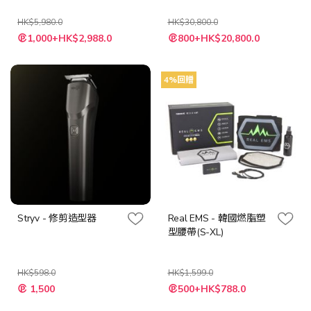
HK$5,980.0
HK$30,800.0
特
特
1,000+HK$2,988.0
800+HK$20,800.0
殊
殊
價
價
格
格
4%回贈
Stryv - 修剪造型器
Real EMS - 韓國燃脂塑
型腰帶(S-XL)
HK$598.0
HK$1,599.0
特
1,500
500+HK$788.0
殊
價