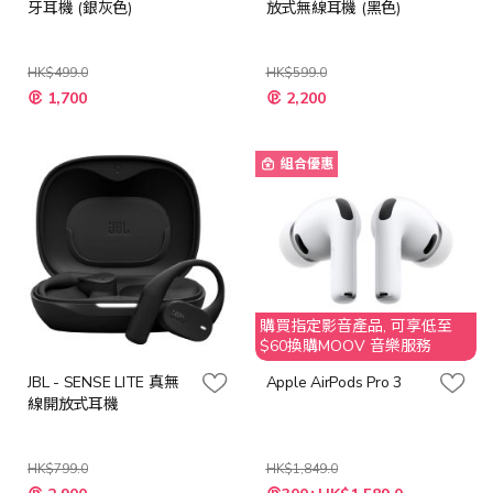
牙耳機 (銀灰色)
放式無線耳機 (黑色)
HK$499.0
HK$599.0
特
特
1,700
2,200
殊
殊
價
價
格
格
組合優惠
購買指定影音產品, 可享低至
$60換購MOOV 音樂服務
JBL - SENSE LITE 真無
Apple AirPods Pro 3
線開放式耳機
HK$799.0
HK$1,849.0
特