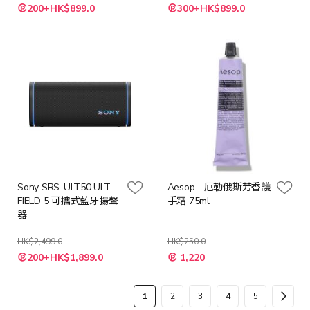
200+HK$899.0
300+HK$899.0
Sony SRS-ULT50 ULT
Aesop - 厄勒俄斯芳香護
FIELD 5 可攜式藍牙揚聲
手霜 75ml
器
HK$2,499.0
HK$250.0
特
200+HK$1,899.0
1,220
殊
價
格
頁
您
頁
頁
頁
頁
頁
下
1
2
3
4
5
面