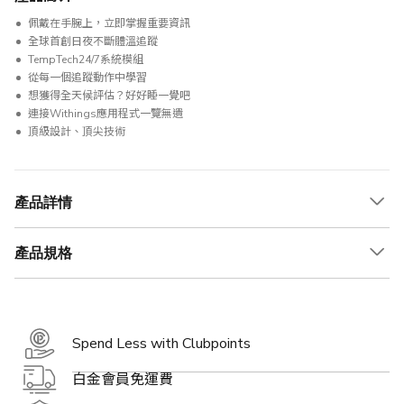
佩戴在手腕上，立即掌握重要資訊
全球首創日夜不斷體溫追蹤
TempTech24/7系統模組
從每一個追蹤動作中學習
想獲得全天候評估？好好睡一覺吧
連接Withings應用程式一覽無遺
頂級設計、頂尖技術
產品詳情
產品規格
Spend Less with Clubpoints
白金會員免運費