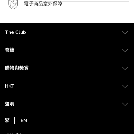
電子商品意外保障
The Club
關於 The Club
合作夥伴
會籍
Citi The Club 信用卡
會籍及專屬禮遇
媒體中心
賺取積分
購物與獎賞
兌換禮遇
物流與配送
Club 積分助手
Club Shopping 商品領取站
HKT
積分兌換
退款政策
csl.
常見問題
1010
聲明
在線客服
網上行
私隱聲明
HKT
繁
EN
使用條款
條款及細則