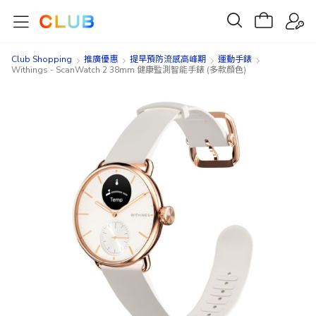
Club Shopping
推廣優惠
提早預防流感高峰期
運動手錶
Withings - ScanWatch 2 38mm 健康監測智能手錶 (多款顏色)
Skip
Skip
to
to
the
the
end
beginning
of
of
the
the
images
images
gallery
gallery