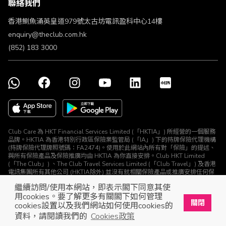
聯絡我們
不歧視及不騷擾聲明
認可牌照及通告
香港鰂魚涌英皇道979號太古坊電訊盈科中心14樓
enquiry@theclub.com.hk
(852) 183 3000
Club Care 為 HKT Financial Services Limited (「HKTIA」) 所經營的一個服務
品牌。HKTIA 為香港特別行政區保險業監管局 (「IA」) 下的持牌保險代理機構
(持牌保險代理牌照號碼：FA2474)。使用於此網站內所有對「保險」的提述、
與所有保險產品及保險推廣均由 HKTIA 為你直接安排。Club HKT Limited
(「The Club」) 、The Club Travel Services Limited (「Club Travel」) 及香港
電訊集團所有其他公司 (HKTIA除外) 並沒有就相關保險產品或推廣安排任何保
險合約或進行其他受規管活動 (定義見《保險業條例》)。
繼續訪問/使用本網站，即表示閣下同意其使
© The Club 2026. 保留所有權利
用cookies。要了解更多有關閣下如何管理
關閉
cookies設置以及我們網站如何使用cookies的
立即下載The Club手機app
開啟
資料，請閱讀我們的
Cookies政策
展開屬於你的獎賞之旅