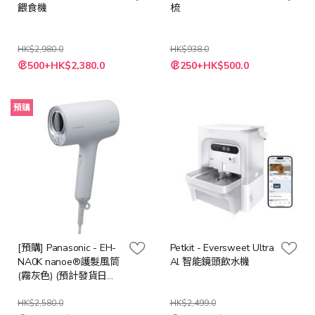
餵食機
梳
HK$2,980.0
HK$938.0
特
特
500+HK$2,380.0
250+HK$500.0
殊
殊
價
價
格
格
預購
[預購] Panasonic - EH-
Petkit - Eversweet Ultra
NA0K nanoe®護髮風筒
Al 智能鏡頭飲水機
(霧灰色) (預計發貨日期:
2026年8月18日)
HK$2,580.0
HK$2,499.0
特
特