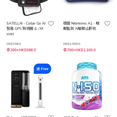
SATELLAI - Collar Go AI
德國 Nitetronic A1 - 睡
智能 GPS 狗項圈 (L / M
眠監測 AI驅動止鼾枕
size)
HK$798.0
HK$1,999.0
特
200+HK$588.0
700+HK$1,100.0
殊
價
格