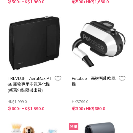
500+HK$1,960.0
500+HK$1,680.0
殊
殊
價
價
格
格
TREVLUF - AeraMax PT
Petaboo - 高速智能吹風
65 寵物專用空氣淨化機
機
(新舊包裝隨機出貨)
HK$1,999.0
HK$799.0
特
特
600+HK$1,590.0
300+HK$680.0
殊
殊
價
價
格
格
預購