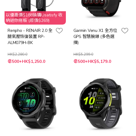
以優惠價$188換購Usatisfy 收
納迷你拖板 (原價$269)
Renpho - RENAIR 2.0 全
Garmin Venu X1 全方位
腿氣壓恢復裝置 RP-
GPS 智慧腕錶 (多色選
ALM079H-BK
擇)
HK$2,280.0
HK$5,299.0
特
500+HK$1,250.0
500+HK$5,179.0
殊
價
格