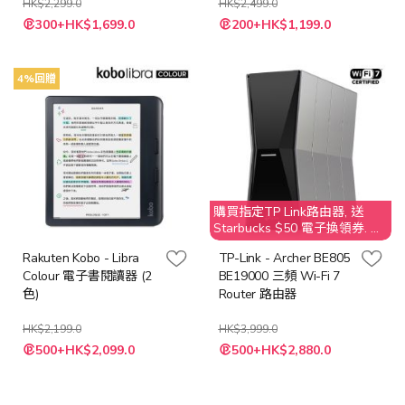
HK$2,299.0
MTW4 (5種顏色)
HK$2,499.0
300+HK$1,699.0
200+HK$1,199.0
4%回贈
購買指定TP Link路由器, 送
Starbucks $50 電子換領券. 不
接受取消訂單；客人需要退還
Rakuten Kobo - Libra
TP-Link - Archer BE805
贈品 Starbucks $50 之價值
Colour 電子書閱讀器 (2
BE19000 三頻 Wi-Fi 7
色)
Router 路由器
HK$2,199.0
HK$3,999.0
特
500+HK$2,099.0
500+HK$2,880.0
殊
價
格