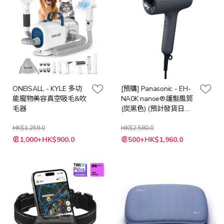
ONEISALL - KYLE 多功
[預購] Panasonic - EH-
能寵物美容真空吸毛&吹
NA0K nanoe®護髮風筒
毛器
(炭黑色) (預計發貨日期:
2026年8月18日)
HK$1,259.0
HK$2,580.0
特
特
1,000+HK$900.0
500+HK$1,960.0
殊
殊
價
價
格
格