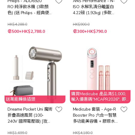
Philips - ADD6920
ANS Performance - N-
RO 純淨飲水機 (3款顏
ISO 水解乳清分離蛋白
色) (送 Philips - 經典便
4.22磅 (1.92kg) (多款口
攜直立扇 ACR2244TF
味)
(價值: $898))
HK$4,288.0
HK$900.0
500+HK$2,788.0
300+HK$790.0
購買Medicube 產品滿$1,000,
送萬能轉換插頭
輸入優惠碼"MCAPR2026", 即
享$50 折扣
Dreame Pocket Uni 魔術
Medicube 套裝 - Age-R
折疊高速風筒 (100-
Booster Pro 六合一智慧
240V 國際電壓版) [玫瑰
多功能美容儀 + 膠原水
金/太空灰/鈦金色]
光超導精華15ml 2支裝
HK$1,699.0
HK$4,180.0