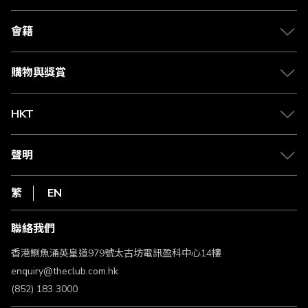
關於 The Club
合作夥伴
會籍
Citi The Club 信用卡
會籍及專屬禮遇
媒體中心
賺取積分
購物與獎賞
兌換禮遇
物流與配送
Club 積分助手
Club Shopping 商品領取站
HKT
積分兌換
退款政策
csl.
常見問題
1010
聲明
在線客服
網上行
私隱聲明
HKT
繁
EN
使用條款
條款及細則
聯絡我們
不歧視及不騷擾聲明
認可牌照及通告
香港鰂魚涌英皇道979號太古坊電訊盈科中心14樓
enquiry@theclub.com.hk
(852) 183 3000