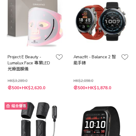
Project E Beauty -
Amazfit - Balance 2 智
Lumalux Face 專業LED
能手錶
光療面膜儀
HK$3,289.0
HK$2,098.0
特
特
500+HK$2,620.0
500+HK$1,878.0
殊
殊
價
價
格
格
組合優惠