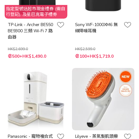
指定型號送超市現金禮券 (需自
行登記), 及星巴克電子禮劵
TP-Link - Archer BE550
Sony WF-1000XM6 無
BE9300 三頻 Wi-Fi 7 路
線降噪耳機
由器
HK$2,699.0
HK$2,599.0
特
500+HK$1,490.0
100+HK$1,719.0
殊
價
格
Panasonic - 寵物複合式
Lilyeve - 蒸氣髮肌頭療