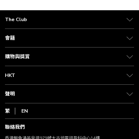
The Club
關於 The Club
合作夥伴
會籍
Citi The Club 信用卡
會籍及專屬禮遇
媒體中心
賺取積分
購物與獎賞
兌換禮遇
物流與配送
Club 積分助手
Club Shopping 商品領取站
HKT
積分兌換
退款政策
csl.
常見問題
1010
聲明
在線客服
網上行
私隱聲明
HKT
繁
EN
使用條款
條款及細則
聯絡我們
不歧視及不騷擾聲明
認可牌照及通告
香港鰂魚涌英皇道979號太古坊電訊盈科中心14樓