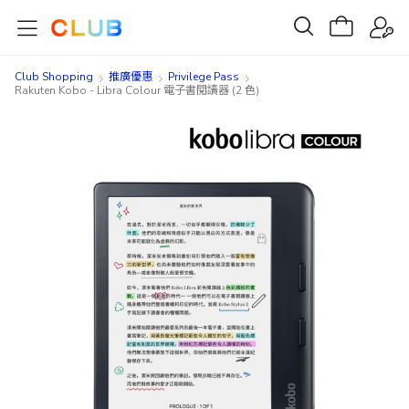
Club Shopping
推廣優惠
Privilege Pass
Rakuten Kobo - Libra Colour 電子書閱讀器 (2 色)
Skip
Skip
to
to
the
the
end
beginning
of
of
the
the
images
images
gallery
gallery