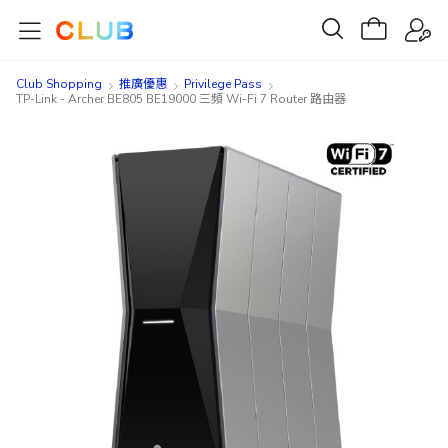
Club Shopping
推廣優惠
Privilege Pass
TP-Link - Archer BE805 BE19000 三頻 Wi-Fi 7 Router 路由器
Skip
Skip
to
to
the
the
end
beginning
of
of
the
the
images
images
gallery
gallery