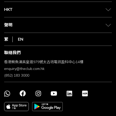
物流與配送
Club 積分助手
Club Shopping 商品領取站
HKT
積分兌換
退款政策
csl.
常見問題
1010
聲明
在線客服
網上行
私隱聲明
HKT
繁
EN
使用條款
條款及細則
聯絡我們
不歧視及不騷擾聲明
認可牌照及通告
香港鰂魚涌英皇道979號太古坊電訊盈科中心14樓
enquiry@theclub.com.hk
(852) 183 3000