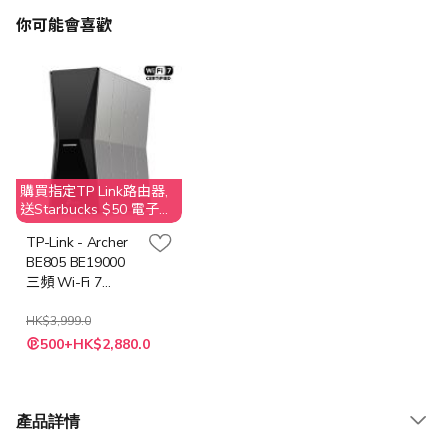
你可能會喜歡
購買指定TP Link路由器,
送Starbucks $50 電子換
領券. 不接受取消訂單；
TP-Link - Archer
客人需要退還贈品
BE805 BE19000
Starbucks $50 之價值
三頻 Wi-Fi 7
Router 路由器
HK$3,999.0
特
500+HK$2,880.0
殊
價
格
產品詳情