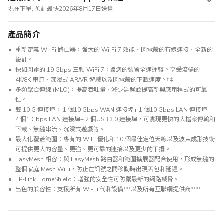
現在下單, 預計最快2026年8月17日送達
產品簡介
重新定義 Wi-Fi 路由器：強大的 Wi-Fi 7 效能、閃電般的有線連接、全新的
設計。
快如閃電的 19 Gbps 三頻 WiFi 7：讓您的裝置全速運轉。享受流暢的
4K/8K 串流、沉浸式 AR/VR 遊戲以及閃電般的下載速度。†‡
多頻聚合連線 (MLO)：提高吞吐量、減少延遲並提高新興應用程式的可靠
性。
雙 10 G 連接埠： 1 個10 Gbps WAN 連接埠+ 1 個10 Gbps LAN 連接埠+
4 個1 Gbps LAN 連接埠+ 2 個USB 3.0 連接埠，可實現更快的大檔案傳輸和
下載、無縫串流、沉浸式遊戲等。
最大化覆蓋範圍：專有的 WiFi 優化和 10 個最佳定位天線以及波束成形技術
可提供更大的容量、更強、更可靠的連接以及更少的干擾。
EasyMesh 相容：與 EasyMesh 路由器和範圍擴展器配合使用，形成無縫的
整個家庭 Mesh WiFi，防止在訊號之間移動時出現丟包和延遲。
TP-Link HomeShield：增強的安全性可防禦最新的網路威脅。
出色的兼容性：支援所有 Wi-Fi 代和設備***以及所有互聯網提供商****