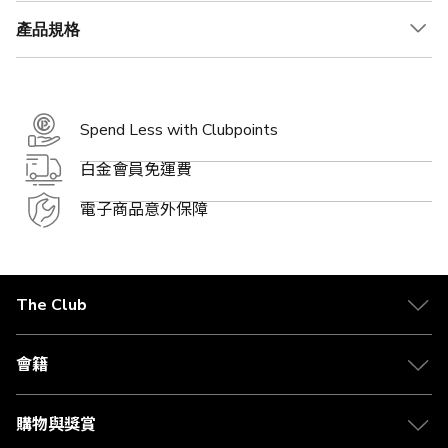
產品規格
Spend Less with Clubpoints
白金會員免運費
電子商品意外保障
The Club
關於 The Club
合作夥伴
會籍
Citi The Club 信用卡
會籍及專屬禮遇
媒體中心
賺取積分
購物與獎賞
兌換禮遇