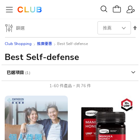
設
篩選
置
Club Shopping
推廣優惠
Best Self-defense
降
Best Self-defense
序
已選項目
方
1
-
60
件產品，共
76
件
向