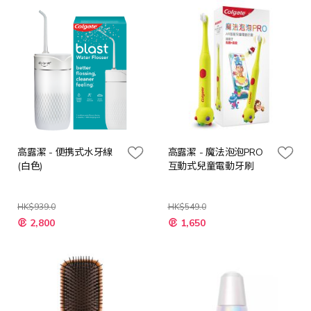
高露潔 - 便携式水牙線
高露潔 - 魔法泡泡PRO
(白色)
互動式兒童電動牙刷
HK$939.0
HK$549.0
特
特
2,800
1,650
殊
殊
價
價
格
格