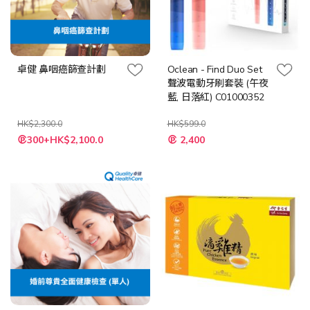
卓健 鼻咽癌篩查計劃
Oclean - Find Duo Set
聲波電動牙刷套裝 (午夜
藍, 日落紅) C01000352
HK$2,300.0
HK$599.0
特
特
300+HK$2,100.0
2,400
殊
殊
價
價
格
格