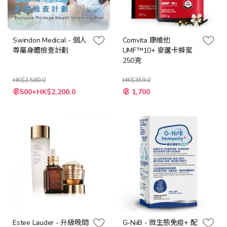
Swindon Medical - 個人
Comvita 康維他
尊屬身體檢查計劃
UMF™10+ 麥蘆卡蜂蜜
250克
HK$2,580.0
HK$359.0
特
特
500+HK$2,200.0
1,700
殊
殊
價
價
格
格
Estee Lauder - 升級晚間
G-NiiB - 微生態免疫+ 配