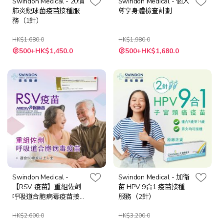
Swindon Medical - 20價
Swindon Medical - 個人
肺炎鏈球菌疫苗接種服
尊享身體檢查計劃
務（1針）
HK$1,680.0
HK$1,980.0
特
特
500+HK$1,450.0
500+HK$1,680.0
殊
殊
價
價
格
格
Swindon Medical -
Swindon Medical - 加衛
【RSV 疫苗】重組佐劑
苗 HPV 9合1 疫苗接種
呼吸道合胞病毒疫苗接
服務（2針）
種服務（AREXVY 保肺
苗）
HK$2,600.0
HK$3,200.0