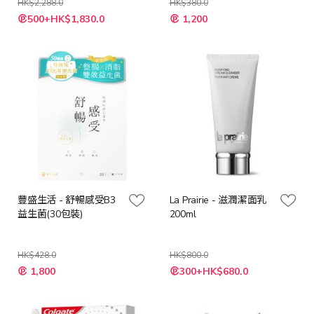
HK$2,288.0
HK$380.0
特
特
500+HK$1,830.0
1,200
殊
殊
價
價
格
格
豐盛生活 - 舒暢感受B3
La Prairie - 滋潤潔面乳
益生菌(30包裝)
200ml
HK$428.0
HK$800.0
特
特
1,800
300+HK$680.0
殊
殊
價
價
格
格