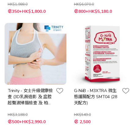
HK$1,988.0
HK$6,070.0
特
特
350+HK$1,800.0
800+HK$5,180.0
殊
殊
價
價
格
格
Trinity - 女士升級健康檢
G-NiiB - M3XTRA 微生
查 (3D乳房造影 及 盆腔
態護腸配方 SMT04 (28
超聲波掃描檢查 及 柏氏
天配方)
抹片檢查)
HK$3,188.0
HK$549.0
特
特
500+HK$2,990.0
2,500
殊
殊
價
價
格
格