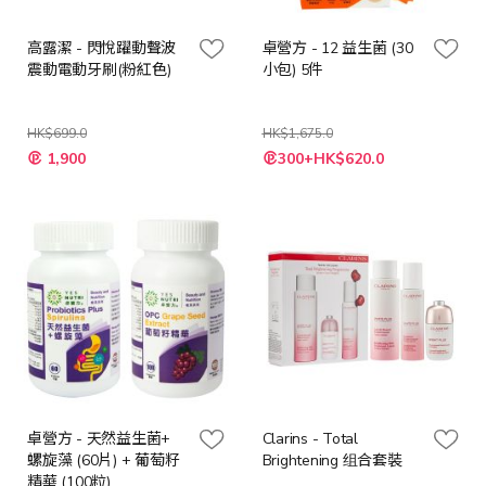
高露潔 - 閃悅躍動聲波
卓營方 - 12 益生菌 (30
震動電動牙刷(粉紅色)
小包) 5件
HK$699.0
HK$1,675.0
特
特
1,900
300+HK$620.0
殊
殊
價
價
格
格
卓營方 - 天然益生菌+
Clarins - Total
螺旋藻 (60片) + 葡萄籽
Brightening 组合套裝
精華 (100粒)