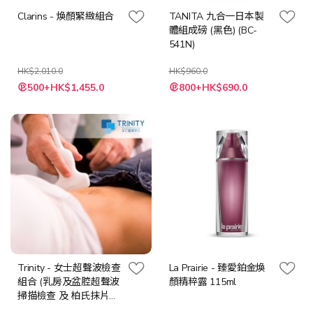
Clarins - 煥顏緊緻組合
TANITA 九合一日本製
體組成磅 (黑色) (BC-
541N)
HK$2,010.0
HK$960.0
特
特
500+HK$1,455.0
800+HK$690.0
殊
殊
價
價
格
格
Trinity - 女士超聲波檢查
La Prairie - 臻愛鉑金煥
組合 (乳房及盆腔超聲波
顏精粹露 115ml
掃描檢查 及 柏氏抹片檢
查)