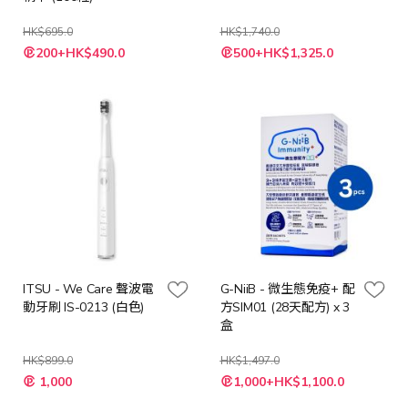
HK$695.0
HK$1,740.0
特
特
200+HK$490.0
500+HK$1,325.0
殊
殊
價
價
格
格
ITSU - We Care 聲波電
G-NiiB - 微生態免疫+ 配
動牙刷 IS-0213 (白色)
方SIM01 (28天配方) x 3
盒
HK$899.0
HK$1,497.0
特
特
1,000
1,000+HK$1,100.0
殊
殊
價
價