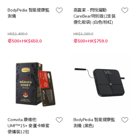
BodyPedia 智能健康監
高露潔 - 閃悅躍動
測儀
CareBear特別版(2支裝
連化妝袋) (白色/粉紅)
HK$1,499.0
HK$1,269.0
特
特
500+HK$650.0
500+HK$759.0
殊
殊
價
價
格
格
Comvita 康維他
BodyPedia 智能健康監
UMF™15+ 麥蘆卡蜂蜜
測儀 (黑色)
便攜裝12包