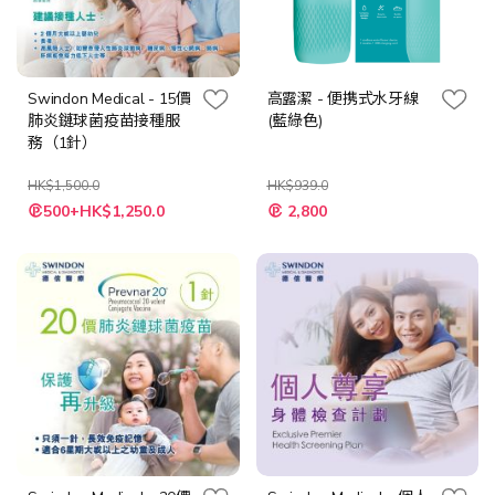
Swindon Medical - 15價
高露潔 - 便携式水牙線
肺炎鏈球菌疫苗接種服
(藍綠色)
務（1針）
HK$1,500.0
HK$939.0
特
特
500+HK$1,250.0
2,800
殊
殊
價
價
格
格