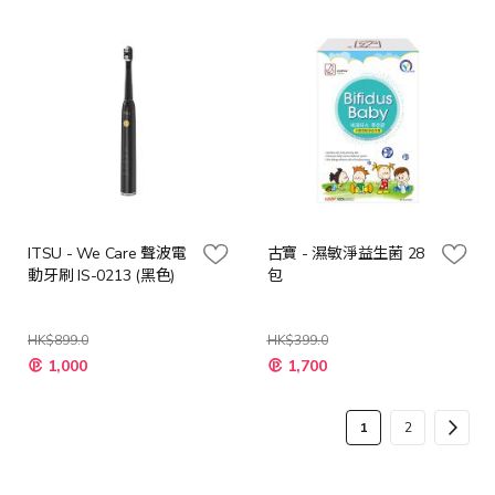
格
格
ITSU - We Care 聲波電
古寶 - 濕敏淨益生菌 28
動牙刷 IS-0213 (黑色)
包
HK$899.0
HK$399.0
特
特
1,000
1,700
殊
殊
價
價
格
格
頁
您
頁
頁
下
1
2
面
當
面
面
一
前
步