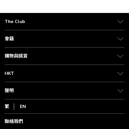
正
在
The Club
閱
關於 The Club
讀
合作夥伴
會籍
頁
Citi The Club 信用卡
會籍及專屬禮遇
媒體中心
賺取積分
購物與獎賞
兌換禮遇
物流與配送
Club 積分助手
Club Shopping 商品領取站
HKT
積分兌換
退款政策
csl.
常見問題
1010
聲明
在線客服
網上行
私隱聲明
HKT
繁
EN
使用條款
條款及細則
聯絡我們
不歧視及不騷擾聲明