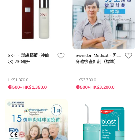
SK-II - 護膚精華 (神仙
Swindon Medical - 男士
水) 230毫升
身體檢查計劃（標準）
HK$1,870.0
HK$3,780.0
特
特
500+HK$1,350.0
500+HK$3,200.0
殊
殊
價
價
格
格