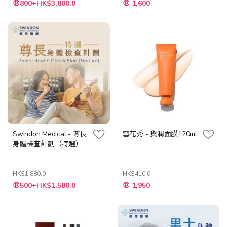
800+HK$3,800.0
1,600
殊
殊
價
價
格
格
Swindon Medical - 尊長
雪花秀 - 與潤面膜120ml
身體檢查計劃（特選）
HK$1,880.0
HK$410.0
特
特
500+HK$1,580.0
1,950
殊
殊
價
價
格
格