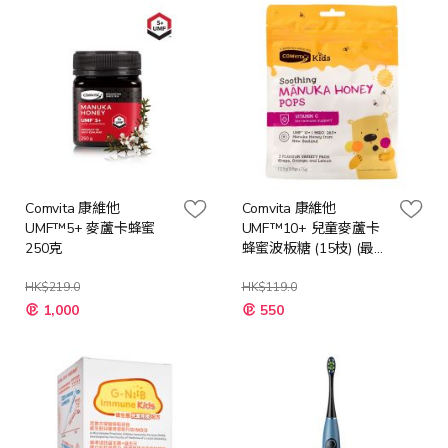
Comvita 康維他
Comvita 康維他
UMF™5+ 麥蘆卡蜂蜜
UMF™10+ 兒童麥蘆卡
250克
蜂蜜波板糖 (15枝) (最低
購買數量: 2件)
HK$219.0
HK$119.0
特
特
1,000
550
殊
殊
價
價
格
格