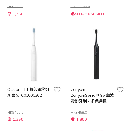
HK$279.0
HK$1,499.0
特
特
1,350
500+HK$650.0
殊
殊
價
價
格
格
Oclean - F1 聲波電動牙
Zenyum -
刷套裝-C01000262
ZenyumSonic™ Go 聲波
震動牙刷 - 多色選擇
HK$499.0
HK$468.0
特
1,350
1,800
殊
價
格