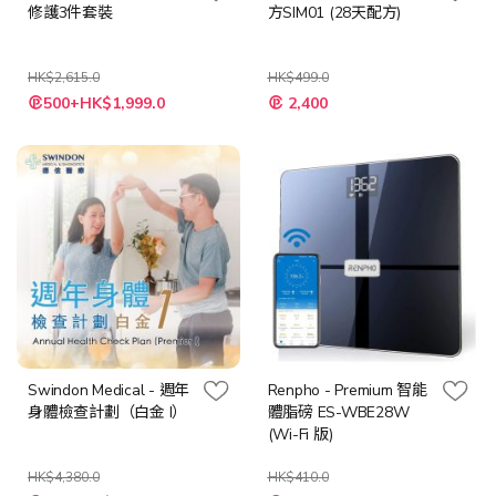
修護3件套裝
方SIM01 (28天配方)
HK$2,615.0
HK$499.0
特
特
500+HK$1,999.0
2,400
殊
殊
價
價
格
格
Swindon Medical - 週年
Renpho - Premium 智能
身體檢查計劃（白金 I）
體脂磅 ES-WBE28W
(Wi-Fi 版)
HK$4,380.0
HK$410.0
特
特