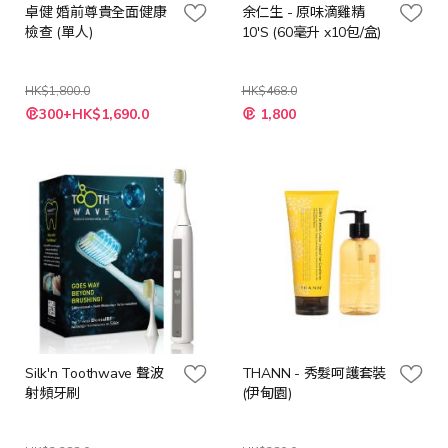
卓健 婚前尊貴全面健康
余仁生 - 原味滴雞精
檢查 (單人)
10'S (60毫升 x10包/盒)
HK$1,800.0
HK$468.0
特
特
300+HK$1,690.0
1,800
殊
殊
價
價
格
格
Silk'n Toothwave 聲波
THANN - 秀髮呵護套裝
射頻牙刷
(伊甸園)