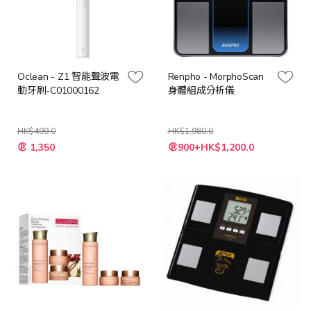
Oclean - Z1 智能聲波電
Renpho - MorphoScan
動牙刷-C01000162
身體組成分析儀
HK$499.0
HK$1,980.0
特
特
1,350
900+HK$1,200.0
殊
殊
價
價
格
格