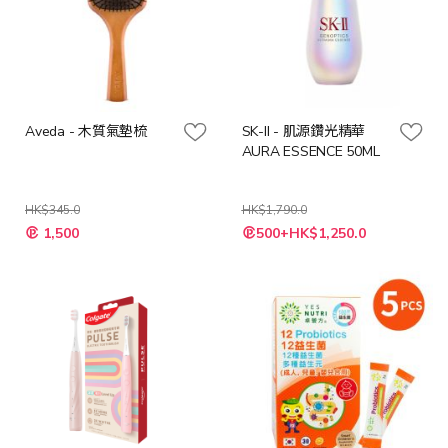
Aveda - 木質氣墊梳
SK-II - 肌源鑽光精華
AURA ESSENCE 50ML
HK$345.0
HK$1,790.0
特
特
1,500
500+HK$1,250.0
殊
殊
價
價
格
格