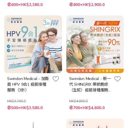
特
特
600+HK$2,380.0
800+HK$2,900.0
殊
殊
價
價
格
格
Swindon Medical - 加衛
Swindon Medical - 新一
苗 HPV 9合1 疫苗接種
代 SHINGRIX 帶狀皰疹
服務（3針）
（生蛇）疫苗接種服務
（2針）
HK$3,760.0
HK$4,800.0
特
特
500+HK$3,580.0
700+HK$4,600.0
殊
殊
價
價
格
格