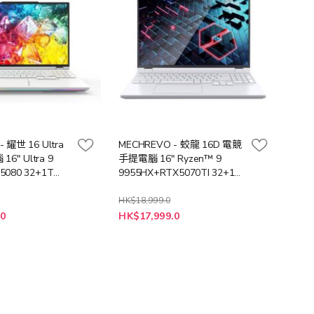
 耀世 16 Ultra
MECHREVO - 蛟龍 16D 電競
" Ultra 9
手提電腦 16" Ryzen™ 9
5080 32+1T
9955HX+RTX5070TI 32+1T
M16U9C+LB-
W11P (NB-M16R9A+LB-
PCNB)
HK$18,999.0
特
.0
HK$17,999.0
殊
價
格