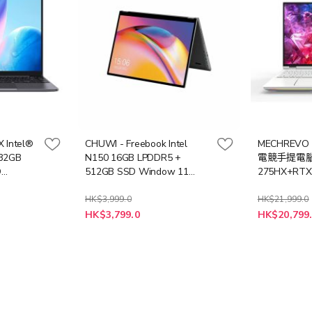
 Intel®
CHUWI - Freebook Intel
MECHREVO -
 32GB
N150 16GB LPDDR5 +
電競手提電腦 16
D
512GB SSD Window 11
275HX+RTX
NB-
Home (NB-CFBN150+LB-
W11P (NB-
 筆記型電腦
PCNB) 輕薄筆記型電腦
PCNB)
HK$3,999.0
HK$21,999.0
特
特
HK$3,799.0
HK$20,799
殊
殊
價
價
格
格