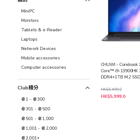
類別
MiniPC
Monitors
Tablets & e-Reader
Laptops
Network Devices
Mobile accessories
CHUWI - Corebook X
Computer accessories
Core™ i9-13900HK
DDR4+1TB M.2 SS
Window 11 Home (
Club積分
CBXI9+LB-PCNB)
HK$6,499.0
特
HK$5,999.0
1
-
300
殊
價
格
301
-
500
501
-
1,000
1,001
-
2,000
2,001
+