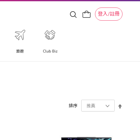
登入/註冊
旅遊
Club Biz
設
排序
置
降
序
方
向