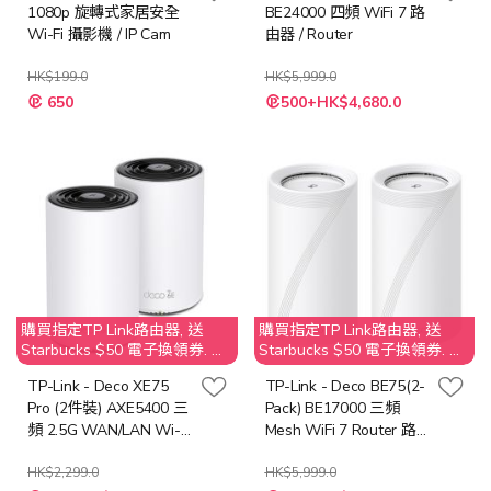
1080p 旋轉式家居安全
BE24000 四頻 WiFi 7 路
Wi-Fi 攝影機 / IP Cam
由器 / Router
HK$199.0
HK$5,999.0
特
特
650
500+HK$4,680.0
殊
殊
價
價
格
格
購買指定TP Link路由器, 送
購買指定TP Link路由器, 送
Starbucks $50 電子換領券. 不
Starbucks $50 電子換領券. 不
接受取消訂單；客人需要退還
接受取消訂單；客人需要退還
TP-Link - Deco XE75
TP-Link - Deco BE75(2-
贈品 Starbucks $50 之價值
贈品 Starbucks $50 之價值
Pro (2件裝) AXE5400 三
Pack) BE17000 三頻
頻 2.5G WAN/LAN Wi-Fi
Mesh WiFi 7 Router 路
6E Mesh 路由器
由器
HK$2,299.0
HK$5,999.0
特
特