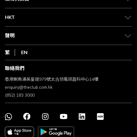
兌換禮遇
物流與配送
Club 積分助手
Club Shopping 商品領取站
HKT
積分兌換
退款政策
csl.
常見問題
1010
聲明
在線客服
網上行
私隱聲明
HKT
繁
EN
使用條款
條款及細則
聯絡我們
不歧視及不騷擾聲明
認可牌照及通告
香港鰂魚涌英皇道979號太古坊電訊盈科中心14樓
enquiry@theclub.com.hk
(852) 183 3000