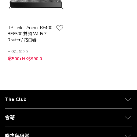
TP-Link - Archer BE400
BE6500 雙頻 Wi-Fi 7
Router / 路由器
HK$1,499.0
特
500+HK$990.0
殊
價
格
The Club
關於 The Club
合作夥伴
會籍
Citi The Club 信用卡
會籍及專屬禮遇
媒體中心
賺取積分
購物與獎賞