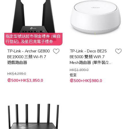
指定型號送超市現金禮券 (需自
行登記), 及星巴克電子禮劵
TP-Link - Archer GE800
TP-Link - Deco BE25
BE19000 三頻 Wi-Fi 7
BE5000 雙頻 WiFi 7
遊戲路由器
Mesh路由器 (單件裝/2件
裝/3件裝)
HK$1,899.0
HK$4,299.0
低至
特
500+HK$3,850.0
500+HK$980.0
殊
價
格