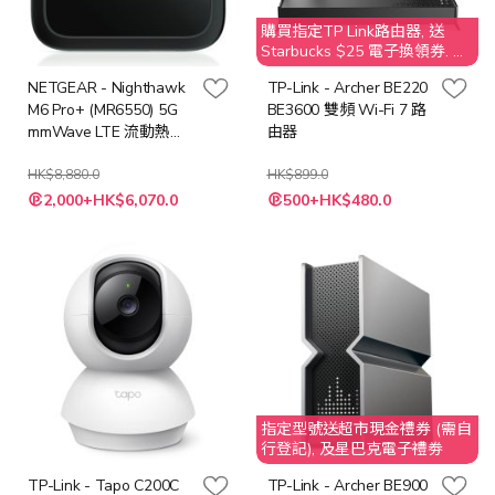
購買指定TP Link路由器, 送
Starbucks $25 電子換領券. 不
接受取消訂單；客人需要退還
NETGEAR - Nighthawk
TP-Link - Archer BE220
贈品 Starbucks $25 之價值
M6 Pro+ (MR6550) 5G
BE3600 雙頻 Wi-Fi 7 路
mmWave LTE 流動熱點
由器
WiFi 6E 路由器
(MR6550)
HK$8,880.0
HK$899.0
特
特
2,000+HK$6,070.0
500+HK$480.0
殊
殊
價
價
格
格
指定型號送超市現金禮券 (需自
行登記), 及星巴克電子禮劵
TP-Link - Tapo C200C
TP-Link - Archer BE900