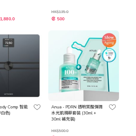
HK$135.0
特
1,880.0
500
殊
價
格
 Body Comp 智能
Anua - PDRN 透明質酸彈潤
/白色)
水光肌精華套裝 (30ml +
30ml 補充裝)
HK$500.0