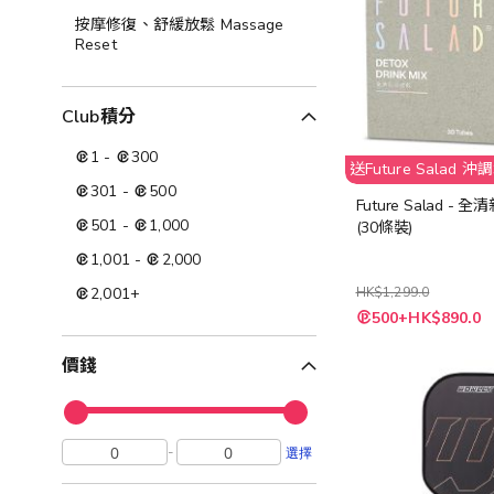
按摩修復、舒緩放鬆 Massage
Reset
Club積分
1
-
300
送Future Salad 
301
-
500
Future Salad - 
501
-
1,000
(30條裝)
1,001
-
2,000
2,001
+
HK$1,299.0
特
500+HK$890.0
殊
價
格
價錢
-
選擇