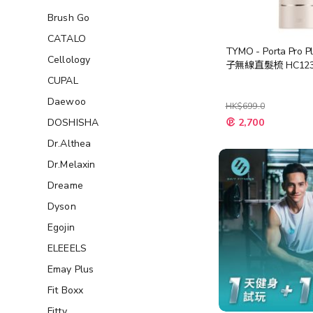
Brush Go
CATALO
TYMO - Porta Pro 
Cellology
子無線直髮梳 HC12
CUPAL
Daewoo
HK$699.0
特
DOSHISHA
2,700
殊
價
Dr.Althea
格
Dr.Melaxin
Dreame
Dyson
Egojin
ELEEELS
Emay Plus
Fit Boxx
Fitty