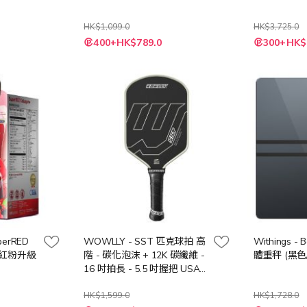
HK$1,099.0
HK$3,725.0
特
400+HK$789.0
300+HK$
殊
價
格
uperRED
WOWLLY - SST 匹克球拍 高
Withings -
膠原紅粉升級
階 - 碳化泡沫 + 12K 碳纖維 -
體重秤 (黑色
16 吋拍長 - 5.5 吋握把 USA
Pickleball 協會認證
HK$1,599.0
HK$1,728.0