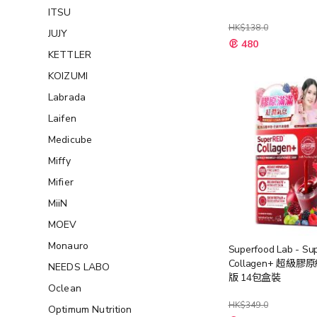
ITSU
HK$138.0
JUJY
特
480
殊
KETTLER
價
格
KOIZUMI
Labrada
Laifen
Medicube
Miffy
Mifier
MiiN
MOEV
Monauro
Superfood Lab - S
Collagen+ 超級
NEEDS LABO
版 14包盒裝
Oclean
HK$349.0
Optimum Nutrition