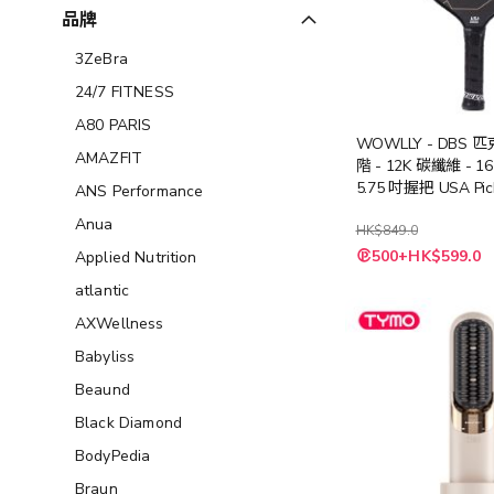
品牌
3ZeBra
24/7 FITNESS
A80 PARIS
WOWLLY - DBS 
AMAZFIT
階 - 12K 碳纖維 - 1
5.75 吋握把 USA Pick
ANS Performance
協會認證
Anua
HK$849.0
特
500+HK$599.0
Applied Nutrition
殊
價
atlantic
格
AXWellness
Babyliss
Beaund
Black Diamond
BodyPedia
Braun