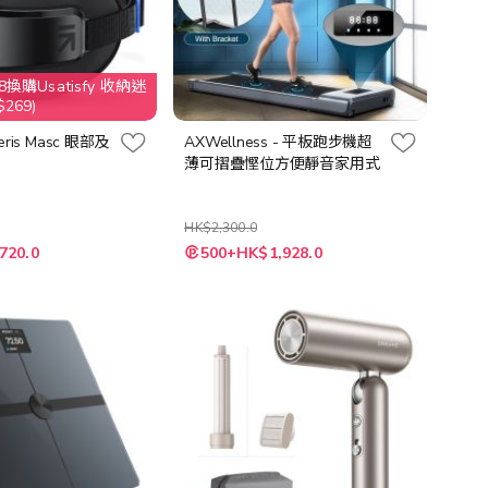
換購Usatisfy 收納迷
269)
yeris Masc 眼部及
AXWellness - 平板跑步機超
薄可摺疊慳位方便靜音家用式
HK$2,300.0
特
720.0
500+HK$1,928.0
殊
價
格