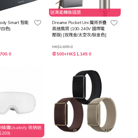
送萬能轉換插頭
 Body Smart 智能
Dreame Pocket Uni 魔術折疊
/白色)
高速風筒 (100-240V 國際電
壓版) [玫瑰金/太空灰/鈦金色]
HK$1,699.0
700.0
500+HK$1,149.0
換購Usatisfy 收納迷
269)