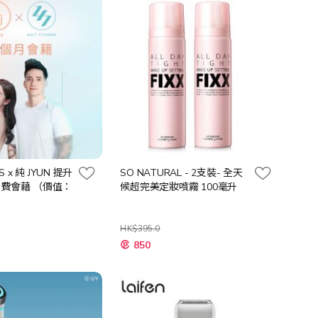
向
SS x 純 JYUN 提升
SO NATURAL - 2支裝- 全天
月費會藉 （價值：
候超完美定妝噴霧 100毫升
HK$395.0
特
850
殊
價
格