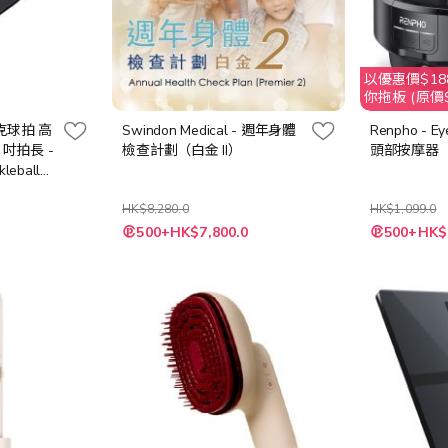
以優惠價$188
你拖板 (原價$
匹克球拍 高
Swindon Medical - 週年身體
Renpho - E
6 吋拍長 -
檢查計劃（白金 II）
頭部按摩器
leball
HK$8,280.0
HK$1,099.0
特
特
500+HK$7,800.0
500+HK$
殊
殊
價
價
格
格