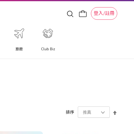
登入/註冊
旅遊
Club Biz
設
排序
置
降
序
方