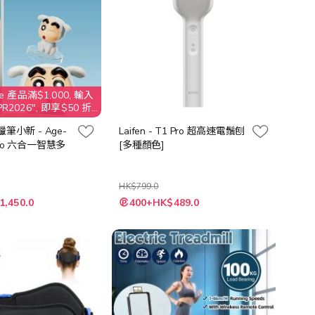
e 產品滿$1,000, 輸入
2026", 即享$50 折
x 蠟筆小新 - Age-
Laifen - T1 Pro 超高速電鬚刨
 Pro 六合一智慧多
[多種顏色]
HK$799.0
1,450.0
400+HK$489.0