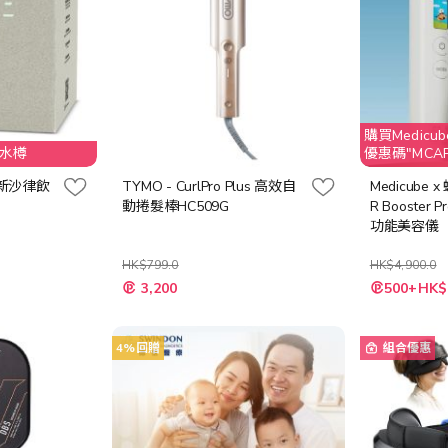
購買Medicub
沖調水樽
優惠碼"MCAPR
扣
全清新沙律飲
TYMO - CurlPro Plus 高效自
Medicube 
動捲髮棒HC509G
R Booster
功能美容儀
HK$799.0
HK$4,900.0
特
特
3,200
500+HK$
殊
殊
價
價
格
格
4%回贈
組合優惠