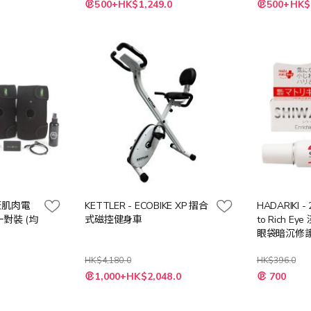
特
500+HK$1,249.0
500+HK$
殊
價
格
膝蓋肌肉電
KETTLER - ECOBIKE XP 摺合
HADARIKI -
對裝 (均
式磁控健身車
to Rich E
眼袋暗沉修護
HK$4,180.0
HK$396.0
特
特
1,000+HK$2,048.0
700
殊
殊
價
價
格
格