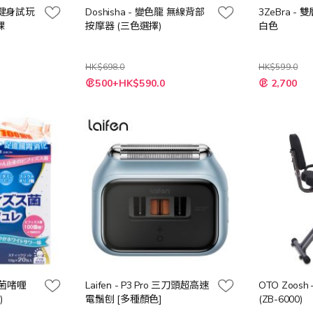
1天健身試玩
Doshisha - 變色龍 無線背部
3ZeBra -
課
按摩器 (三色選擇)
白色
HK$698.0
HK$599.0
特
500+HK$590.0
2,700
殊
價
格
酸菌啫喱
Laifen - P3 Pro 三刀頭超高速
OTO Zoos
)
電鬚刨 [多種顏色]
(ZB-6000)