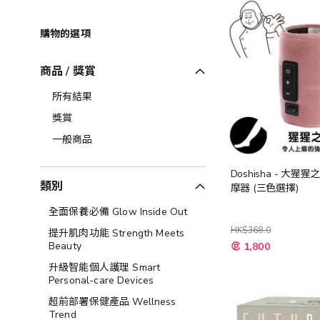
購物的選項
商品 / 獎賞
所有結果
獎賞
一般商品
Doshisha - 大猩
類別
摩器 (三色選擇)
全面保養必備 Glow Inside Out
HK$368.0
提升肌肉功能 Strength Meets
Beauty
1,800
升級智能個人護理 Smart
Personal-care Devices
超前部署保健產品 Wellness
Trend