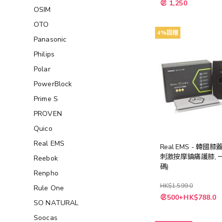
特
1,250
殊
OSIM
價
格
OTO
4%回贈
Panasonic
Philips
Polar
PowerBlock
Prime S
PROVEN
Quico
Real EMS
Real EMS - 韓國
刺激按摩鎮痛護膝, 一
Reebok
碼)
Renpho
HK$1,599.0
Rule One
特
500+HK$788.0
殊
SO NATURAL
價
格
Soocas