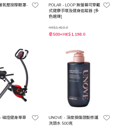
 雙層氣壓按摩眼罩-
POLAR - LOOP 無螢幕可穿戴
式健康手環及健身追蹤器 [多
色選擇]
HK$1,410.0
500+HK$1,198.0
h – 磁控健身單車
UNOVE - 深度損傷頭髮修護
洗頭水 500克