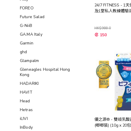
24/7 FITNESS - 
FOREO
及1堂私人教練體驗
Future Salad
G-NiiB
HK$988.0
特
GA.MA Italy
150
殊
價
Garmin
格
ghd
Glampalm
Gleneagles Hospital Hong
Kong
HADARIKI
HAVIT
Head
Hetras
iLIVI
優之源® - 雙岐乳
(唧唧裝) (10g x 20包
InBody