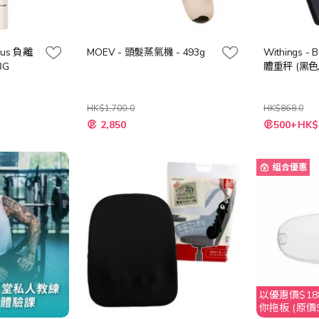
Plus 負離
MOEV - 頭髮蒸氣機 - 493g
Withings -
3G
體重秤 (黑色
HK$1,700.0
HK$868.0
特
2,850
500+HK$
殊
價
格
組合優惠
以優惠價$188
你拖板 (原價$