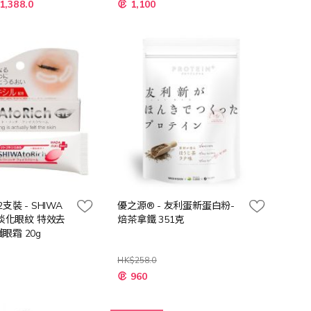
特
1,388.0
1,100
殊
價
格
 2支裝 - SHIWA
優之源® - 友利蛋新蛋白粉-
ye 淡化眼紋 特效去
焙茶拿鐵 351克
眼霜 20g
HK$258.0
特
960
殊
價
格