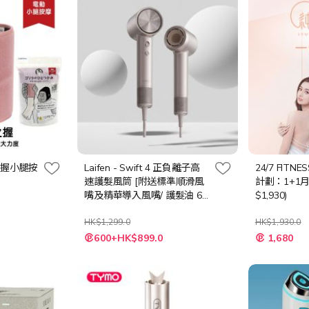
猩之握小腿按
Laifen - Swift 4 正負離子高
24/7 FITNE
速護髮風筒 [附送標準順滑風
計劃：1+1
嘴及精華導入風嘴/ 護髮油 60
$1,930)
毫升] - 多色選擇
HK$1,299.0
HK$1,930.0
特
600+HK$899.0
1,680
殊
價
格