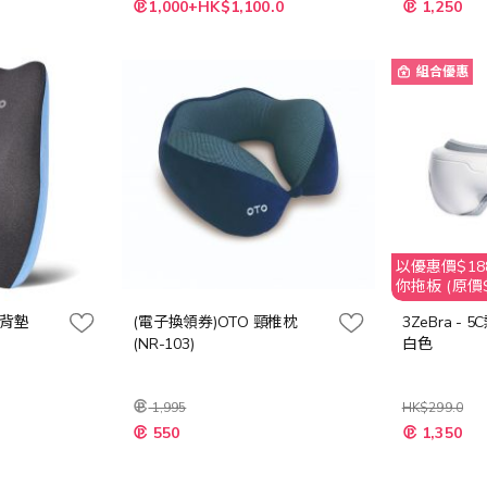
特
特
1,000+HK$1,100.0
1,250
殊
殊
價
價
格
格
組合優惠
以優惠價$188
你拖板 (原價$
護背墊
(電子換領券)OTO 頸椎枕
3ZeBra -
(NR-103)
白色
1,995
HK$299.0
特
特
550
1,350
殊
殊
價
價
格
格