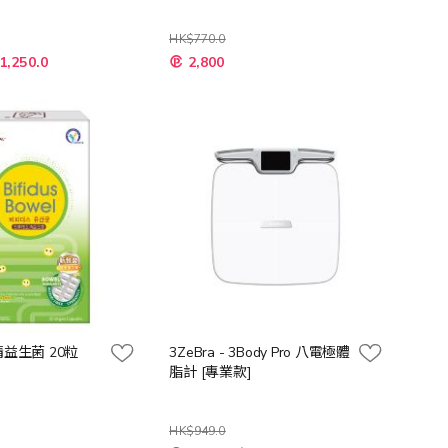
HK$770.0
特
1,250.0
2,800
殊
價
格
清益生菌 20粒
3ZeBra - 3Body Pro 八電極體
脂計 [專業款]
HK$949.0