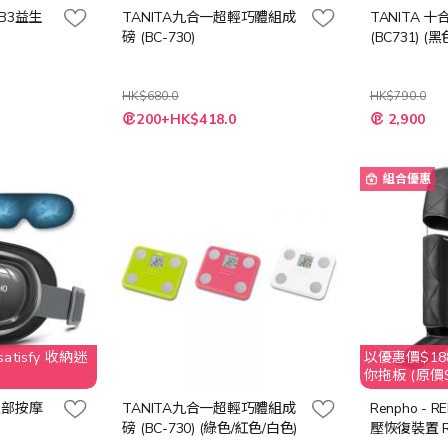
B3益生
TANITA九合一超輕巧體組成
TANITA 
磅 (BC-730)
(BC731) 
HK$680.0
HK$790.0
200+HK$418.0
2,900
組合優惠
tisfy 收納迷
以優惠價$188
你拖板 (原價$
3 眼部按摩
TANITA九合一超輕巧體組成
Renpho - R
磅 (BC-730) (綠色/紅色/白色)
壓恢復裝置 RP