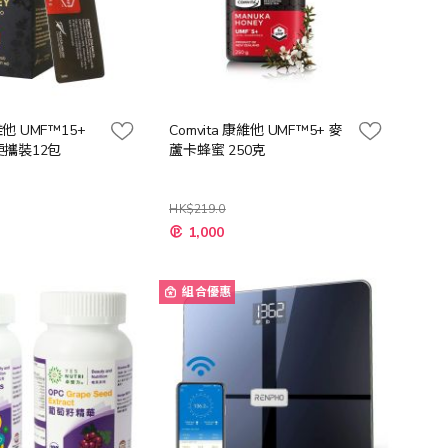
維他 UMF™15+
Comvita 康維他 UMF™5+ 麥
攜裝12包
蘆卡蜂蜜 250克
HK$219.0
特
1,000
殊
價
格
組合優惠