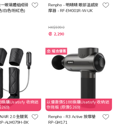
十合一玻璃體組成磅
Renpho - 明睛睛 眼部溫感按
(黑色/白色/粉紅色)
摩器 - RF-EM001R-W-UK
HK$599.0
特
2,290
殊
價
格
組合優惠
換購Usatisfy 收納迷
以優惠價$188換購Usatisfy 收納迷
269)
你拖板 (原價$269)
ENAIR 2.0 全腿氣
Renpho - R3 Active 按摩槍
-ALM079H-BK
RP-GM171