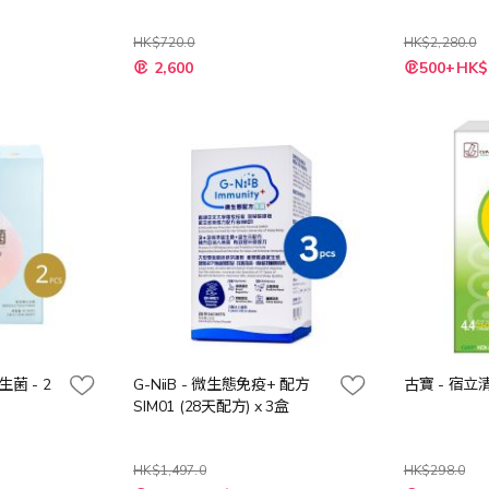
HK$720.0
HK$2,280.0
特
2,600
500+HK$
殊
價
格
菌 - 2
G-NiiB - 微生態免疫+ 配方
古寶 - 宿立
SIM01 (28天配方) x 3盒
HK$1,497.0
HK$298.0