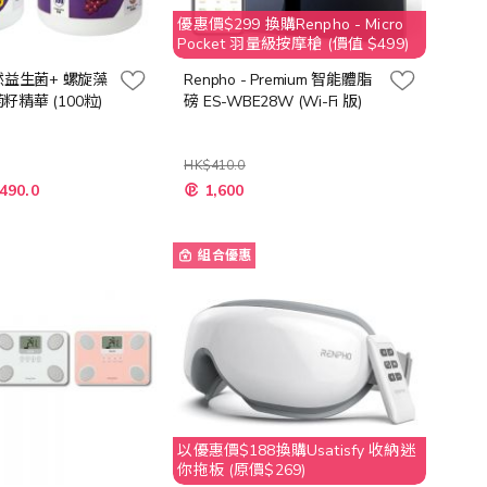
優惠價$299 換購Renpho - Micro
Pocket 羽量級按摩槍 (價值 $499)
然益生菌+ 螺旋藻
Renpho - Premium 智能體脂
萄籽精華 (100粒)
磅 ES-WBE28W (Wi-Fi 版)
HK$410.0
特
490.0
1,600
殊
價
格
組合優惠
以優惠價$188換購Usatisfy 收納迷
你拖板 (原價$269)