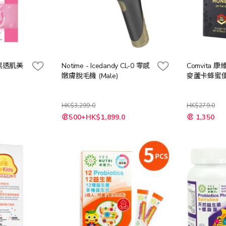
 褪黑透肌美
Notime - Icedandy CL-0 零感
Comvita 康
嫩膚脫毛機 (Male)
麥蘆卡蜂蜜便
HK$3,299.0
HK$279.0
特
特
500+HK$1,899.0
1,350
殊
殊
價
價
格
格