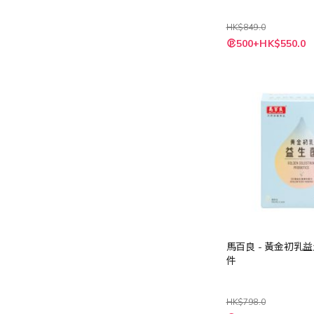
HK$849.0
特
500+HK$550.0
殊
價
格
馬百良 - 黃金初乳益生
件
HK$798.0