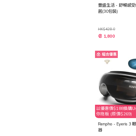
豐盛生活 - 舒暢感受
菌(30包裝)
HK$428.0
特
1,800
殊
價
格
組合優惠
以優惠價$188換購Usa
你拖板 (原價$269)
Renpho - Eyeris 
器