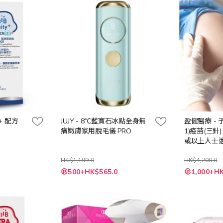
疫+ 配方
JUJY - 8℃藍寶石冰點全身無
盈健醫療 - 
痛嫩膚家用脫毛儀 PRO
1)疫苗(三針)
或以上人士適
HK$1,199.0
HK$4,200.0
特
特
500+HK$565.0
1,000+HK
殊
殊
價
價
格
格