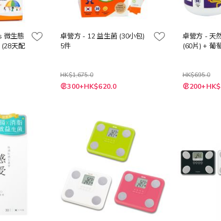
ids 微生態
卓營方 - 12 益生菌 (30小包)
卓營方 - 天
 (28天配
5件
(60片) + 葡
HK$1,675.0
HK$695.0
特
特
300+HK$620.0
200+HK$
殊
殊
價
價
格
格