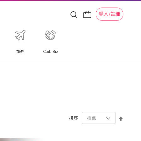
登入/註冊
旅遊
Club Biz
設
排序
置
降
序
方