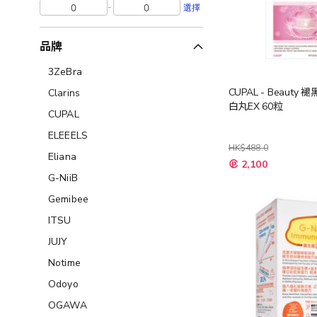
-
選擇
品牌
3ZeBra
CUPAL - Beauty
Clarins
白丸EX 60粒
CUPAL
ELEEELS
HK$488.0
Eliana
特
2,100
殊
G-NiiB
價
格
Gemibee
ITSU
JUJY
Notime
Odoyo
OGAWA