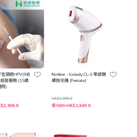
向
子宮頸癌HPV(9合
Notime - Icelady CL-0 零感嫩
 疫苗服務 (15歲
膚脫毛機 (Female)
用)
HK$2,999.0
特
$3,900.0
500+HK$1,649.0
殊
價
格