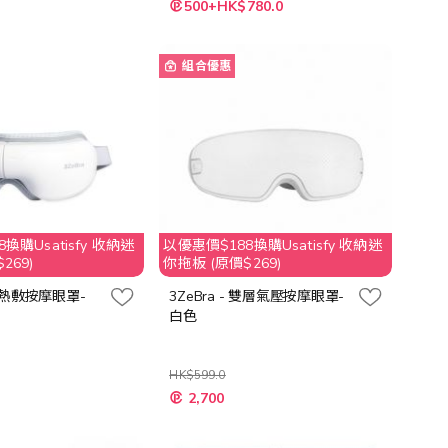
特
500+HK$780.0
殊
價
格
組合優惠
換購Usatisfy 收納迷
以優惠價$188換購Usatisfy 收納迷
269)
你拖板 (原價$269)
 5C熱敷按摩眼罩-
3ZeBra - 雙層氣壓按摩眼罩-
白色
HK$599.0
特
2,700
殊
價
格