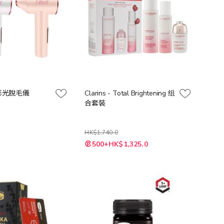
IPL彩光脫毛儀
Clarins - Total Brightening 组
合套裝
HK$1,740.0
特
500+HK$1,325.0
殊
價
格