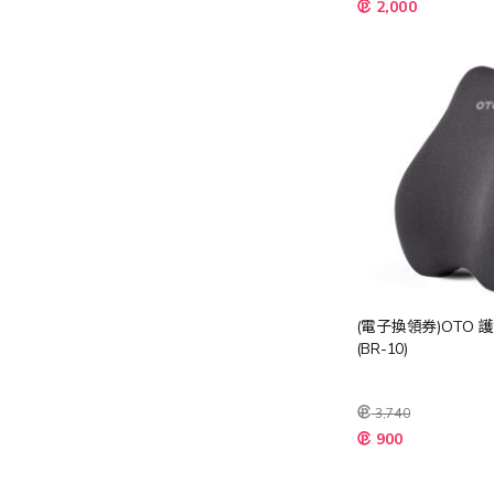
特
2,000
殊
價
格
(電子換領券)OTO 
(BR-10)
3,740
特
900
殊
價
格