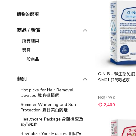
購物的選項
商品 / 獎賞
所有結果
獎賞
一般商品
G-NiiB - 微生態免
類別
SIM01 (28天配方)
Hot picks for Hair Removal
Devices 脫毛機精選
HK$499.0
特
Summer Whitening and Sun
2,400
殊
Protection 夏日美白防曬
價
格
Healthcare Package 身體檢查及
疫苗服務
Revitalize Your Muscles 肌肉按