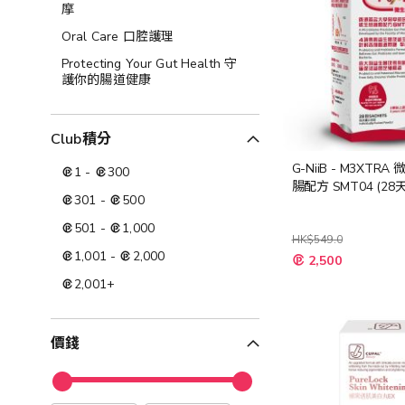
摩
Oral Care 口腔護理
Protecting Your Gut Health 守
護你的腸道健康
Club積分
G-NiiB - M3XTR
1
-
300
腸配方 SMT04 (28
301
-
500
501
-
1,000
HK$549.0
1,001
-
2,000
特
2,500
殊
價
2,001
+
格
價錢