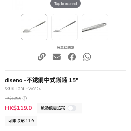
Tap to expand
分享給朋友
diseno -不銹鋼中式鑊鏟 15"
SKU
LGDI-HW0824
HK$129.0
特
HK$119.0
啟動優惠追蹤
殊
價
格
可賺取
11.9