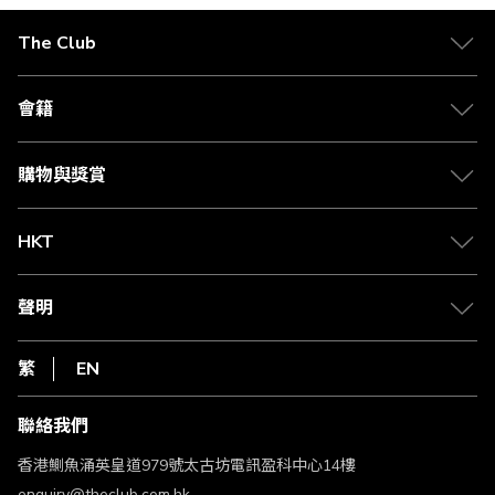
The Club
關於 The Club
合作夥伴
會籍
Citi The Club 信用卡
會籍及專屬禮遇
媒體中心
賺取積分
購物與獎賞
兌換禮遇
物流與配送
Club 積分助手
Club Shopping 商品領取站
HKT
積分兌換
退款政策
csl.
常見問題
1010
聲明
在線客服
網上行
私隱聲明
HKT
繁
EN
使用條款
條款及細則
聯絡我們
不歧視及不騷擾聲明
認可牌照及通告
香港鰂魚涌英皇道979號太古坊電訊盈科中心14樓
enquiry@theclub.com.hk