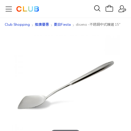
Club Shopping
推廣優惠
夏日Fiesta
diseno -不銹鋼中式鑊鏟 15"
Skip
Skip
to
to
the
the
end
beginning
of
of
the
the
images
images
gallery
gallery