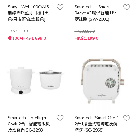
Sony - WH-1000XM5
Smartech - “Smart
無線降噪藍牙耳機 [黑
Recycle” 環保智能 UV
色/月夜藍/鉑金銀色]
廚餘機 (SW-2001)
HK$3,190.0
HK$3,998.0
特
100+HK$1,699.0
HK$1,199.0
殊
價
格
Smartech - Intelligent
Smartech “Smart Chef”
Cook 2合1 智能電飯煲
2合1摺疊式電陶爐及燒
及煮食鍋 SC-2298
烤爐 (SC-2968)