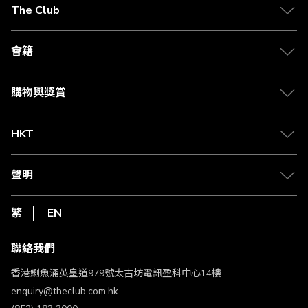
The Club
關於 The Club
合作夥伴
會籍
Citi The Club 信用卡
會籍及專屬禮遇
媒體中心
賺取積分
購物與獎賞
兌換禮遇
物流與配送
Club 積分助手
Club Shopping 商品領取站
HKT
積分兌換
退款政策
csl.
常見問題
1010
聲明
在線客服
網上行
私隱聲明
HKT
繁
EN
使用條款
條款及細則
聯絡我們
不歧視及不騷擾聲明
認可牌照及通告
香港鰂魚涌英皇道979號太古坊電訊盈科中心14樓
enquiry@theclub.com.hk