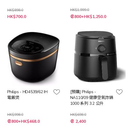
HK$1,999.0
HK$898.0
特
特
HK$700.0
800+HK$1,250.0
殊
殊
價
價
格
格
Philips - HD4539/62 IH
[預購] Philips -
電飯煲
NA110/09 健康空氣炸鍋
1000 系列 3.2 公升
HK$998.0
HK$698.0
特
特
800+HK$468.0
2,400
殊
殊
價
價