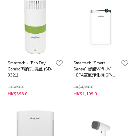
Smartech - “Eco Dry
Smartech “Smart
Combo”環保抽濕盒 (SD-
Sense” 智能Wifi UV
3321)
HEPA空氣淨化機 SP-
1978
HK$698.0
HK$4,998.0
特
特
HK$398.0
HK$1,199.0
殊
殊
價
價
格
格