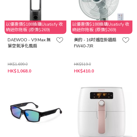
以優惠價$188換購Usatisfy 收
以優惠價$188換購Usatisfy 收
納迷你拖板 (原價$269)
納迷你拖板 (原價$269)
DAEWOO - V9 Max 無
美的 - 16吋遙控掛牆扇
葉空氣淨化風扇
FW40-7JR
HK$1,699.0
HK$519.0
特
特
HK$1,068.0
HK$410.0
殊
殊
價
價
格
格