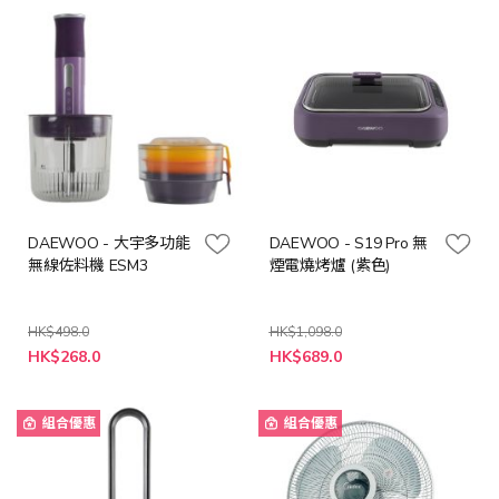
DAEWOO - 大宇多功能
DAEWOO - S19 Pro 無
無線佐料機 ESM3
煙電燒烤爐 (紫色)
HK$498.0
HK$1,098.0
特
特
HK$268.0
HK$689.0
殊
殊
價
價
格
格
組合優惠
組合優惠