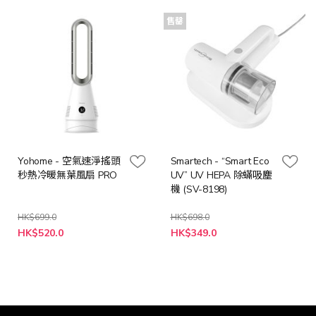
格
格
售罄
Yohome - 空氣速淨搖頭
Smartech - “Smart Eco
秒熱冷暖無葉風扇 PRO
UV” UV HEPA 除蟎吸塵
機 (SV-8198)
HK$699.0
HK$698.0
特
特
HK$520.0
HK$349.0
殊
殊
價
價
格
格