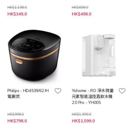
HK$1,198.0
HK$698.0
特
特
HK$349.0
HK$498.0
殊
殊
價
價
格
格
Philips - HD4539/62 IH
Yohome - RO 淨水微量
電飯煲
元素智能溫控直飲水機
2.0 Pro - YH005
HK$998.0
HK$1,999.0
特
特
HK$798.0
HK$1,599.0
殊
殊
價
價
格
格