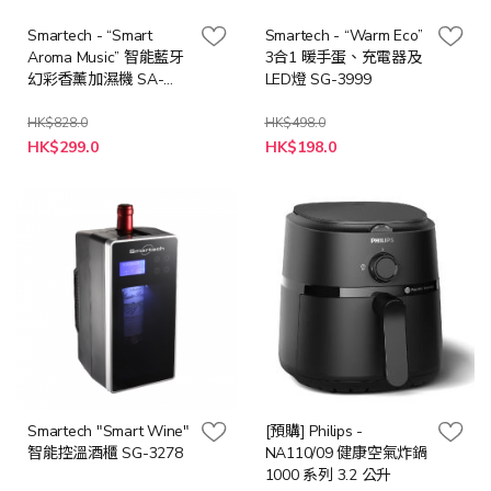
Smartech - “Smart
Smartech - “Warm Eco”
Aroma Music” 智能藍牙
3合1 暖手蛋、充電器及
幻彩香薰加濕機 SA-
LED燈 SG-3999
8003
HK$828.0
HK$498.0
特
特
HK$299.0
HK$198.0
殊
殊
價
價
格
格
Smartech "Smart Wine"
[預購] Philips -
智能控溫酒櫃 SG-3278
NA110/09 健康空氣炸鍋
1000 系列 3.2 公升