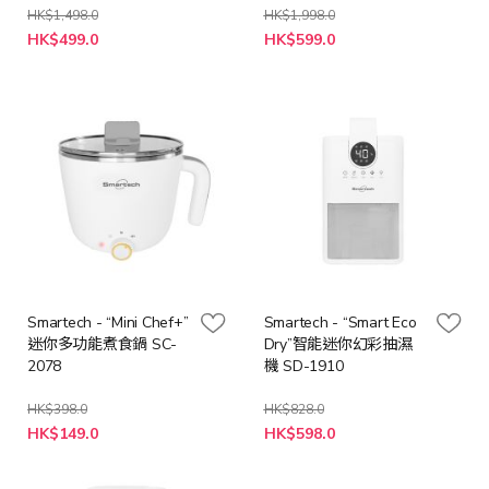
HK$1,498.0
HK$1,998.0
特
特
HK$499.0
HK$599.0
殊
殊
價
價
格
格
Smartech - “Mini Chef+”
Smartech - “Smart Eco
迷你多功能煮食鍋 SC-
Dry”智能迷你幻彩抽濕
2078
機 SD-1910
HK$398.0
HK$828.0
特
特
HK$149.0
HK$598.0
殊
殊
價
價
格
格