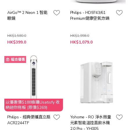
AirGo™ 2 Neon 1 智能
Philips - HD9743/61
眼鏡
Premium健康空氣炸鍋
HK$1,580.0
HK$1,998.0
特
HK$399.0
HK$1,079.0
殊
價
格
組合優惠
以優惠價$188換購Usatisfy 收
納迷你拖板 (原價$269)
Philips - 經典便攜直立扇
Yohome - RO 淨水微量
ACR2244TF
元素智能溫控直飲水機
2.0 Pro - YH005