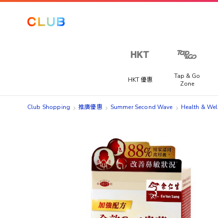
Tap & Go
HKT 優惠
Zone
Club Shopping
推廣優惠
Summer Second Wave
Health & Wel
Skip
Skip
to
to
the
the
end
beginning
of
of
the
the
images
images
gallery
gallery