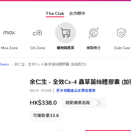
The Club
合作夥伴
Mox Zone
Citi Zone
購物與獎賞
賺取積分
Club Care
lness
余仁生 - 全效Cs-4 蟲草菌絲體膠囊 (加強配方)
余仁生 - 全效Cs-4 蟲草菌絲體膠囊 (
SKU
35068
更多相關產品或價錢選擇
HK$338.0
啟動優惠追蹤
可賺取
33.8