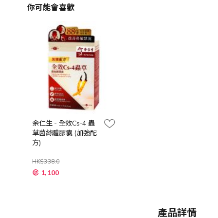
你可能會喜歡
余仁生 - 全效Cs-4 蟲
草菌絲體膠囊 (加強配
方)
HK$338.0
特
1,100
殊
價
格
產品詳情