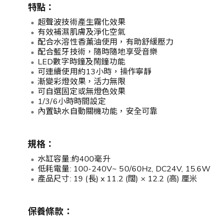
特點：
超聲波技術產生霧化效果
有效補濕肌膚及淨化空氣
配合水溶性香薰油使用，有助舒緩壓力
配合藍牙技術，隨時隨地享受音樂
LED數字時鐘及鬧鐘功能
可連續使用約13小時，操作寧靜
漸變彩燈效果，活力無限
可自選固定或無燈色效果
1/3/6小時時間設定
內置缺水自動關機功能，安全可靠
規格：
水缸容量:約400毫升
低耗電量: 100-240V~ 50/60Hz, DC24V, 15.6W
產品尺寸: 19 (長) x 11.2 (闊) × 12.2 (高) 厘米
保養條款：