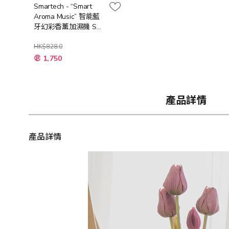
Smartech - “Smart
Aroma Music” 智能藍
牙幻彩香薰加濕機 SA-
8003
HK$828.0
特
1,750
殊
價
格
產品詳情
產品詳情