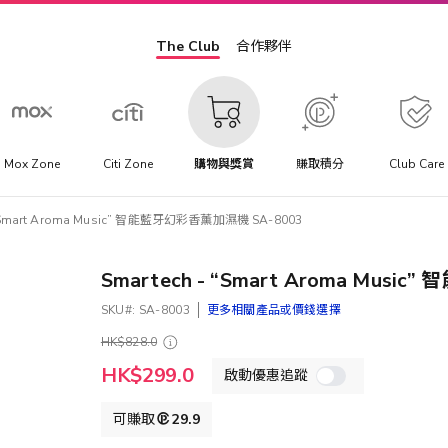
The Club
合作夥伴
Mox Zone
Citi Zone
購物與獎賞
賺取積分
Club Care
 “Smart Aroma Music” 智能藍牙幻彩香薰加濕機 SA-8003
Smartech - “Smart Aroma Mus
SKU
SA-8003
更多相關產品或價錢選擇
HK$828.0
特
HK$299.0
啟動優惠追蹤
殊
價
格
可賺取
29.9