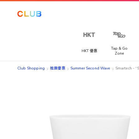
Tap & Go
HKT 優惠
Zone
Club Shopping
推廣優惠
Summer Second Wave
Smartech -
Skip
Skip
to
to
the
the
end
beginning
of
of
the
the
images
images
gallery
gallery