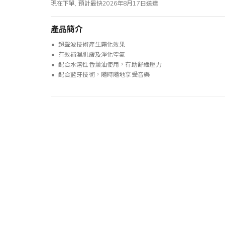
現在下單, 預計最快2026年8月17日送達
產品簡介
超聲波技術產生霧化效果
有效補濕肌膚及淨化空氣
配合水溶性香薰油使用，有助舒緩壓力
配合藍牙技術，隨時隨地享受音樂