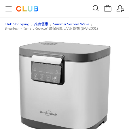
Club Shopping
推廣優惠
Summer Second Wave
Smartech - “Smart Recycle” 環保智能 UV 廚餘機 (SW-2001)
Skip
Skip
to
to
the
the
end
beginning
of
of
the
the
images
images
gallery
gallery