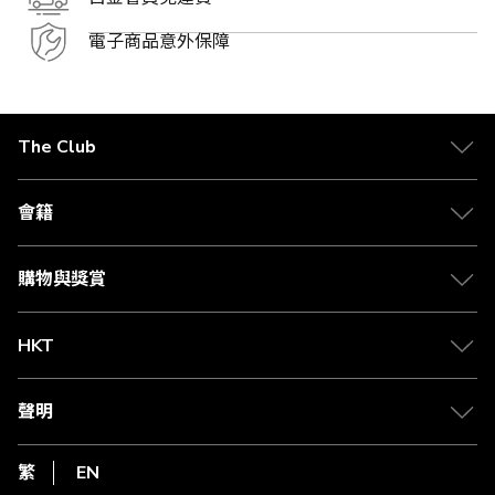
電子商品意外保障
The Club
關於 The Club
合作夥伴
會籍
Citi The Club 信用卡
會籍及專屬禮遇
媒體中心
賺取積分
購物與獎賞
兌換禮遇
物流與配送
Club 積分助手
Club Shopping 商品領取站
HKT
積分兌換
退款政策
csl.
常見問題
1010
聲明
在線客服
網上行
私隱聲明
HKT
繁
EN
使用條款