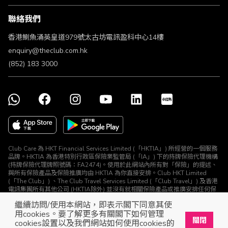
條款及細則
聯絡我們
不歧視及不騷擾聲明
認可牌照及通告
香港鰂魚涌英皇道979號太古坊電訊盈科中心14樓
enquiry@theclub.com.hk
(852) 183 3000
Club Care 為 HKT Financial Services Limited (「HKTIA」) 所經營的一個服務
品牌。HKTIA 為香港特別行政區保險業監管局 (「IA」) 下的持牌保險代理機構
(持牌保險代理牌照號碼：FA2474)。使用於此網站內所有對「保險」的提述、
與所有保險產品及保險推廣均由 HKTIA 為你直接安排。Club HKT Limited
(「The Club」) 、The Club Travel Services Limited (「Club Travel」) 及香港
電訊集團所有其他公司 (HKTIA除外) 並沒有就相關保險產品或推廣安排任何保
險合約或進行其他受規管活動 (定義見《保險業條例》)。
繼續訪問/使用本網站，即表示閣下同意其使
© The Club 2026. 保留所有權利
用cookies。要了解更多有關閣下如何管理
關閉
cookies設置以及我們網站如何使用cookies的
立即下載The Club手機app