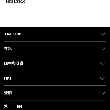
HK$1,320.0
The Club
關於 The Club
合作夥伴
會籍
Citi The Club 信用卡
會籍及專屬禮遇
媒體中心
賺取積分
購物與獎賞
兌換禮遇
物流與配送
Club 積分助手
Club Shopping 商品領取站
HKT
積分兌換
退款政策
csl.
常見問題
1010
聲明
在線客服
網上行
私隱聲明
HKT
繁
EN
使用條款