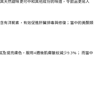
其天然甜味更可中和其他成份的味道，令飲品更易入
含有洋薊素，有效促進肝臟排毒與修復；當中的黃酮類
及提亮膚色，服用4週後肌膚皺紋減少9.3%； 而當中