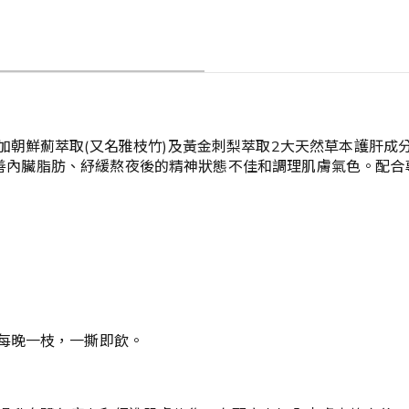
加朝鮮薊萃取(又名雅枝竹)及黃金刺梨萃取2大天然草本護肝成
改善內臟脂肪、紓緩熬夜後的精神狀態不佳和調理肌膚氣色。配合專利雙
每晚一枝，一撕即飲。