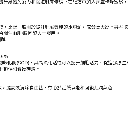
提升身體免疫力和促進肌膚修復。在配方中加入麥盧卡蜂蜜後，
物，比起一般用於提升肝臟機能的水飛薊，成分更天然。其萃取
合關注血脂/膽固醇人士服用。
固醇
.6%
歧化酶(SOD)，其高氧化活性可以提升細胞活力、促進膠原生成
肝損傷和養護神經。
效，能高效清除自由基，有助於延緩衰老和回復紅潤氣色。