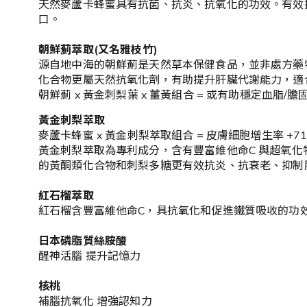
天然麥蘆卡蜂蜜具有抗菌、抗炎、抗氧化的功效。有效
口。
朝鮮薊萃取(又名雅枝竹)
源自地中海的朝鮮薊是天然草本保健食品，並非處方藥
化合物更屬天然抗氧化劑，有助提升肝臟代謝能力，適
朝鮮薊 x 黃金刺梨葉 x 薑黃組合 = 或有助穩定血脂/膽
黃金刺梨萃取
麥蘆卡蜂蜜 x 黃金刺梨萃取組合 = 皮膚細胞增生率 +71
黃金刺梨萃取為專利成分，含有豐富維他命C 與超氧化物
的黃酮類化合物和刺梨多糖更有效抗炎、抗衰老、抑制
紅石榴萃取
紅石榴含豐富維他命C，具抗氧化和促進鐵質吸收的功
日本磷脂質絲胺酸
醒神活腦 提升記憶力
核桃
補腦抗氧化 增強認知力