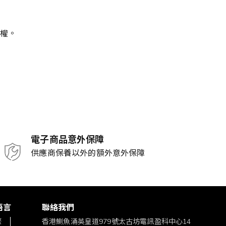
定權。
電子商品意外保障
供應商保養以外的額外意外保障
語言
聯絡我們
繁
香港鰂魚涌英皇道979號太古坊電訊盈科中心14