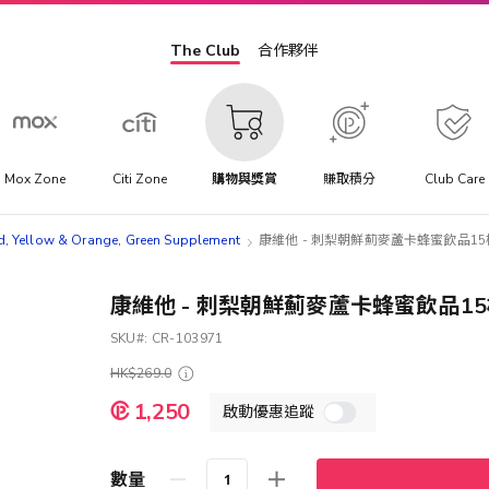
The Club
合作夥伴
Mox Zone
Citi Zone
購物與獎賞
賺取積分
Club Care
d, Yellow & Orange, Green Supplement
康維他 - 刺梨朝鮮薊麥蘆卡蜂蜜飲品1
康維他 - 刺梨朝鮮薊麥蘆卡蜂蜜飲品1
SKU
CR-103971
HK$269.0
特
1,250
啟動優惠追蹤
殊
價
格
數量