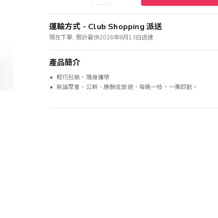
運輸方式 - Club Shopping 派送
現在下單, 預計最快2026年8月13日送達
產品簡介
輕巧包裝，隨身攜帶
無論聚會、公幹、應酬或旅遊，每晚一枝，一撕即飲。