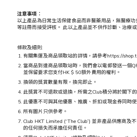
注意事項︰
以上產品為日常生活保健食品而非醫藥用品，無醫療功
等註冊而接受評核。 此以上產品並不供作診斷、治療
條款及細則:
有關集運及商品領取站的詳情，請參考https://shop.theclub.
當商品到達商品領取站時，我們會以電郵發送一個Q
並保留要求您支付HK $ 50額外費用的權利。
換領的獎賞數量有限，換完即止。
此獎賞不可退款或退換，所需之Club積分將於閣下的Th
此優惠不可與其他優惠、推廣、折扣或現金券同時使
所有圖片只供參考。
Club HKT Limited (“The Club
的任何損失而承擔任何責任。