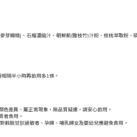
麥芽糊精)、石榴濃縮汁、朝鮮薊(雅枝竹)汁粉、核桃萃取粉、
要相隔半小時再飲用多1條。
顏色差異、屬正常現象，無品質疑慮，請安心飲用。
質者食用。
。對穀胱甘肰過敏者、孕婦、哺乳婦女及嬰幼兒應避免食用。