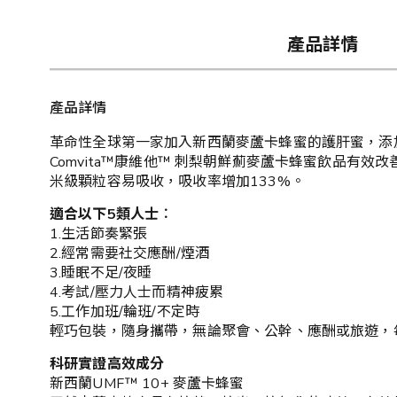
產品詳情
產品詳情
革命性全球第一家加入新西蘭麥蘆卡蜂蜜的護肝蜜，添
Comvita™康維他™ 刺梨朝鮮薊麥蘆卡蜂蜜飲品有效
米級顆粒容易吸收，吸收率增加133%。
適合以下5類人士︰
1.生活節奏緊張
2.經常需要社交應酬/煙酒
3.睡眠不足/夜睡
4.考試/壓力人士而精神疲累
5.工作加班/輪班/不定時
輕巧包裝，隨身攜帶，無論聚會、公幹、應酬或旅遊，
科研實證高效成分
新西蘭UMF™ 10+ 麥蘆卡蜂蜜