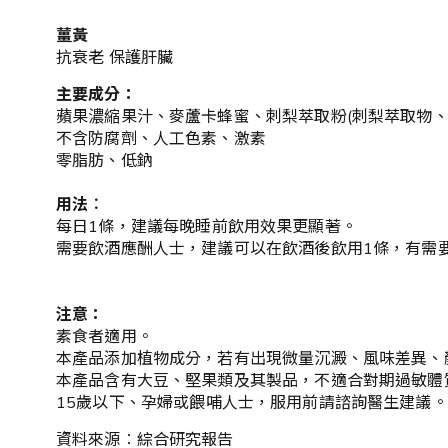
薑黃
抗衰老 保護肝臟
主要成分：
蘋果濃縮果汁、麥蘆卡蜂蜜、刺梨萃取粉(刺梨萃取物、
不含防腐劑、人工色素、激素
零脂肪、低鈉
用法︰
每日1條，建議每晚睡前飲用效果更顯著。
需要飲酒應酬人士，建議可以在飲酒後飲用1條，有需
注意：
素食者適用。
本產品添加植物成分，若有出現微量沉澱、風味差異、
本產品含有大豆、堅果類及其製品，不適合對期過敏體
15歲以下、孕婦或餵哺人士，服用前請諮詢醫生建議
資料來源︰綜合研究報告