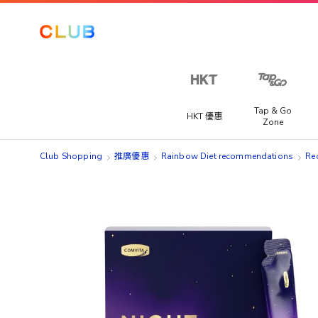
Tap & Go
HKT 優惠
Zone
Club Shopping
推廣優惠
Rainbow Diet recommendations
Re
Skip
Skip
to
to
the
the
end
beginning
of
of
the
the
images
images
gallery
gallery