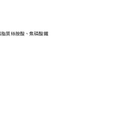
磷脂質絲胺酸、焦磷酸鐵