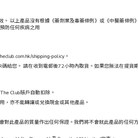
效。 以上產品沒有根據《藥劑業及毒藥條例》或《中醫藥條例》
或預防任何疾病之用
com.hk/shipping-policy。
R碼給您。 請在收到電郵後72小時內取貨。如果您無法在提貨
e Club賬戶自動扣除。
用，亦不能轉讓或兌換現金或其他產品。
”) 並非產品供應商及不會對此產品的質量作出任何保證。我們將不會就此