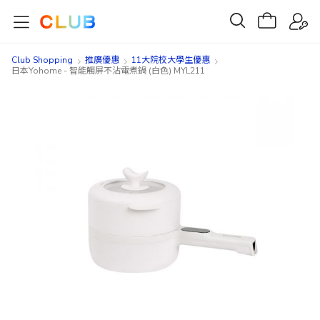
Club Shopping
推廣優惠
11大院校大學生優惠
日本Yohome - 智能觸屏不沾電煮鍋 (白色) MYL211
Skip
Skip
to
to
the
the
end
beginning
of
of
the
the
images
images
gallery
gallery