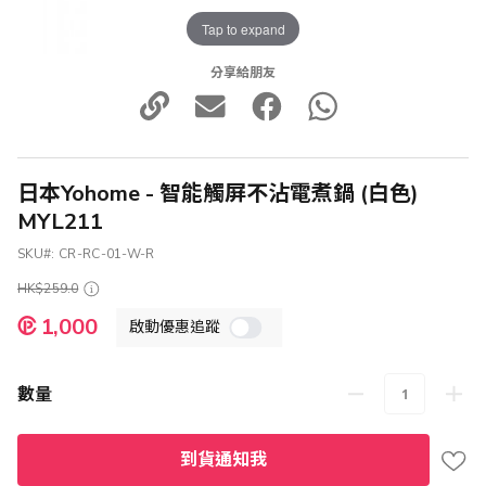
Tap to expand
分享給朋友
日本Yohome - 智能觸屏不沾電煮鍋 (白色)
MYL211
SKU
CR-RC-01-W-R
HK$259.0
特
1,000
啟動優惠追蹤
殊
價
格
數量
到貨通知我