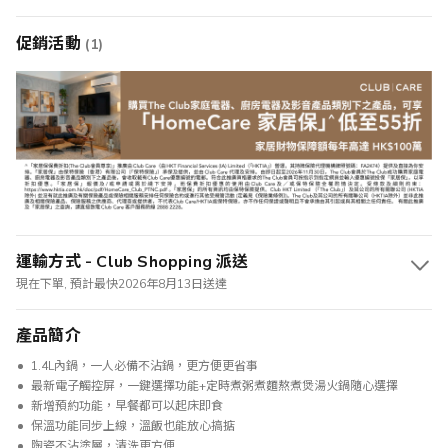
促銷活動
(1)
運輸方式 - Club Shopping 派送
現在下單, 預計最快2026年8月13日送達
產品簡介
1.4L內鍋，一人必備不沾鍋，更方便更省事
最新電子觸控屏，一鍵選擇功能+定時煮粥煮麵熬煮煲湯火鍋隨心選擇
新增預約功能，早餐都可以起床即食
保溫功能同步上線，溫飯也能放心搞掂
陶瓷不沾塗層，清洗更方便