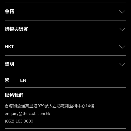
關於 The Club
合作夥伴
會籍
Citi The Club 信用卡
會籍及專屬禮遇
媒體中心
賺取積分
購物與獎賞
兌換禮遇
物流與配送
Club 積分助手
Club Shopping 商品領取站
HKT
積分兌換
退款政策
csl.
常見問題
1010
聲明
在線客服
網上行
私隱聲明
HKT
繁
EN
使用條款
條款及細則
聯絡我們
不歧視及不騷擾聲明
認可牌照及通告
香港鰂魚涌英皇道979號太古坊電訊盈科中心14樓
enquiry@theclub.com.hk
(852) 183 3000