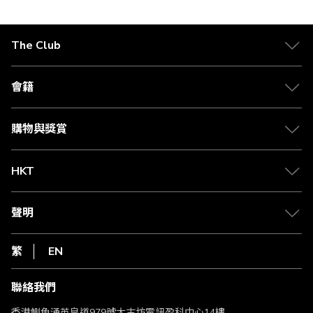
The Club
關於 The Club
合作夥伴
會籍
Citi The Club 信用卡
會籍及專屬禮遇
媒體中心
賺取積分
購物與獎賞
兌換禮遇
物流與配送
Club 積分助手
Club Shopping 商品領取站
HKT
積分兌換
退款政策
csl.
常見問題
1010
聲明
在線客服
網上行
私隱聲明
HKT
繁
EN
使用條款
條款及細則
聯絡我們
不歧視及不騷擾聲明
認可牌照及通告
香港鰂魚涌英皇道979號太古坊電訊盈科中心14樓