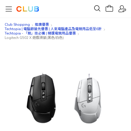
Club Shopping
推廣優惠
Techtopia | 電腦節搶先優惠 | 人氣電腦產品及電競用品低至6折
Techtopia - 「競」技必備 | 精選電競用品優惠
Logitech G502 X 遊戲滑鼠(黑色/白色)
Skip
Skip
to
to
the
the
end
beginning
of
of
the
the
images
images
gallery
gallery