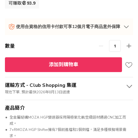
格
可賺取
93.9
使用合資格的信用卡付款可享12個月電子商品意外保障
數量
添加到購物車
運輸方式 - Club Shopping 集運
現在下單, 預計最快2026年8月13日送達
產品簡介
全金屬結構MOZA HGP變速器採用陽極氧化航空級鋁材通過CNC加工而
成。
7+RMOZA HGP Shifter擁有7個前進檔和1個倒檔，滿足多種模擬場景需
求。