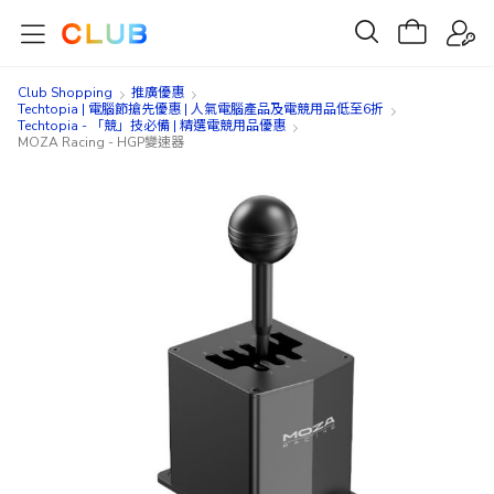
Club Shopping
推廣優惠
Techtopia | 電腦節搶先優惠 | 人氣電腦產品及電競用品低至6折
Techtopia - 「競」技必備 | 精選電競用品優惠
MOZA Racing - HGP變速器
Skip
Skip
to
to
the
the
end
beginning
of
of
the
the
images
images
gallery
gallery