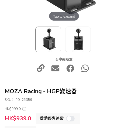
Tap to expand
分享給朋友
MOZA Racing - HGP變速器
SKU
PD-25359
HK$999.0
特
HK$939.0
啟動優惠追蹤
殊
價