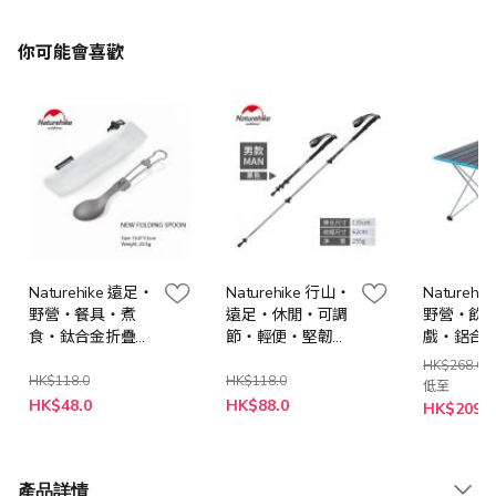
你可能會喜歡
Naturehike 遠足‧
Naturehike 行山‧
Naturehi
野營‧餐具‧煮
遠足‧休閒‧可調
野營‧飲
食‧鈦合金折疊餐
節‧輕便‧堅韌‧
戲‧鋁合
具- 勺
6061鋁合金三節式
台- 灰色
HK$268.0
外鎖登山杖附杖尖
HK$118.0
HK$118.0
低至
特
特
保護套 - 黑色 (可
HK$48.0
HK$88.0
HK$209.0
殊
殊
延伸長度:62-
價
價
135cm)
格
格
產品詳情