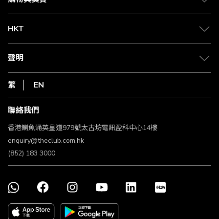
兌換禮遇
物流與配送
Club 積分助手
Club Shopping 商品領取站
HKT
積分兌換
退款政策
csl.
常見問題
1010
聲明
在線客服
網上行
私隱聲明
HKT
繁
EN
使用條款
條款及細則
聯絡我們
不歧視及不騷擾聲明
認可牌照及通告
香港鰂魚涌英皇道979號太古坊電訊盈科中心14樓
enquiry@theclub.com.hk
(852) 183 3000