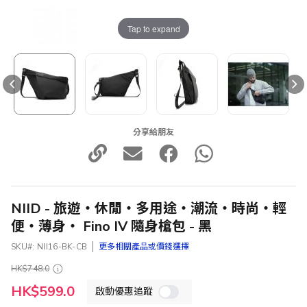
Tap to expand
分享給朋友
NIID - 旅遊‧休閒‧多用途‧潮流‧時尚‧輕
便‧薄身‧ Fino IV 隨身槍包 - 黑
SKU
NII16-BK-CB
更多相關產品或價錢選擇
HK$748.0
特
HK$599.0
啟動優惠追蹤
殊
價