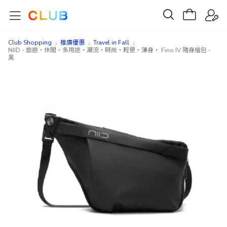
Club Shopping
推廣優惠
Travel in Fall
NIID - 旅遊‧休閒‧多用途‧潮流‧時尚‧輕便‧薄身‧ Fino IV 隨身槍包 -
黑
Skip
Skip
to
to
the
the
end
beginning
of
of
the
the
images
images
gallery
gallery