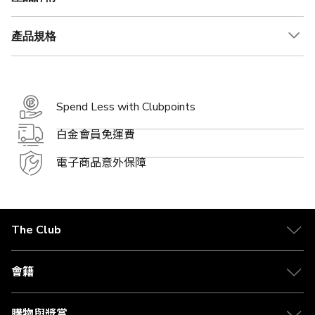
產品規格
Spend Less with Clubpoints
白金會員免運費
電子商品意外保障
The Club
關於 The Club
合作夥伴
會籍
Citi The Club 信用卡
會籍及專屬禮遇
媒體中心
賺取積分
購物與獎賞