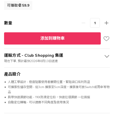
格
可賺取
59.9
數量
添加到購物車
運輸方式 - Club Shopping 集運
現在下單, 預計最快2026年8月13日送達
產品簡介
人體工學設計 - 極度貼服使用者腰間位置，緊貼袋口有利防盜
可擴張性儲存空間 - 從3cm 擴張至5cm深度，擴張後可放Switch或雨傘等物
品
肩帶快速調節功能 - YKK防滑定位扣，快速拉環調節 一拉搞掂
自動定位轉軸 - 可以適應不同角度及使用情況