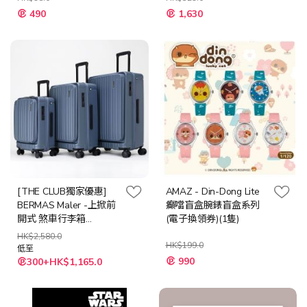
特
特
490
1,630
殊
殊
價
價
格
格
[THE CLUB獨家優惠]
AMAZ - Din-Dong Lite
BERMAS Maler -上掀前
癲噹盲盒腕錶盲盒系列
開式 煞車行李箱
(電子換領券)(1隻)
(20/26/29吋) (墨石黑/青
HK$2,580.0
石藍/大象灰/抹茶拿鐵)
HK$199.0
低至
特
990
300+HK$1,165.0
殊
價
格