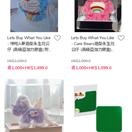
Lets Buy What You Like
Lets Buy What You Like
- 哆啦A夢造型永生花公
- Care Bears造型永生花
仔 (高級亞加力膠盒) 附
公仔 (高級亞加力膠盒)
送LED 燈串 + 隨機心意
附送LED 燈串 + 隨機心
卡
HK$2,299.0
意卡
HK$1,999.0
特
特
1,000+HK$1,499.0
1,000+HK$1,099.0
殊
殊
價
價
格
格