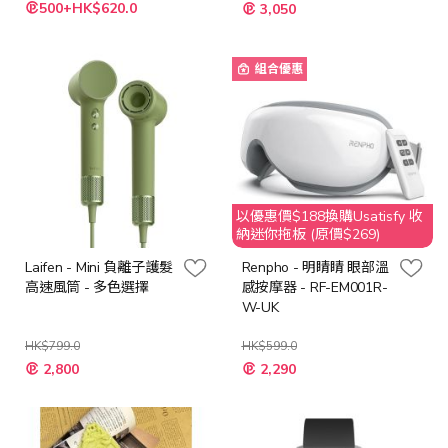
500+HK$620.0
3,050
組合優惠
以優惠價$188換購Usatisfy 收
納迷你拖板 (原價$269)
Laifen - Mini 負離子護髮
Renpho - 明睛睛 眼部溫
高速風筒 - 多色選擇
感按摩器 - RF-EM001R-
W-UK
HK$799.0
HK$599.0
特
2,800
2,290
殊
價
格