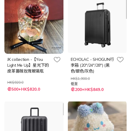
JK collection -【You
ECHOLAC - SHOGUN行
Light Me Up】星光下的
李箱 (20"/24"/28") (黑
皮革薔薇玫瑰玻璃瓶
色/銀色/灰色)
HK$1,900.0
HK$920.0
低至
特
500+HK$820.0
200+HK$849.0
殊
價
格