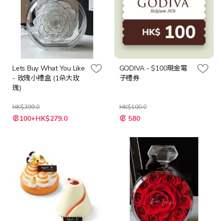
Lets Buy What You Like
GODIVA - $100現金電
- 玫瑰小禮盒 (1朵大玫
子禮券
瑰)
HK$399.0
HK$100.0
特
特
100+HK$279.0
580
殊
殊
價
價
格
格