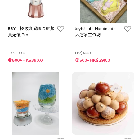
JUJY - 極致煥發膠原射頻
Joyful Life Handmade -
貴妃儀 Pro
沐浴球工作坊
HK$899.0
HK$400.0
特
特
500+HK$390.0
500+HK$299.0
殊
殊
價
價
格
格