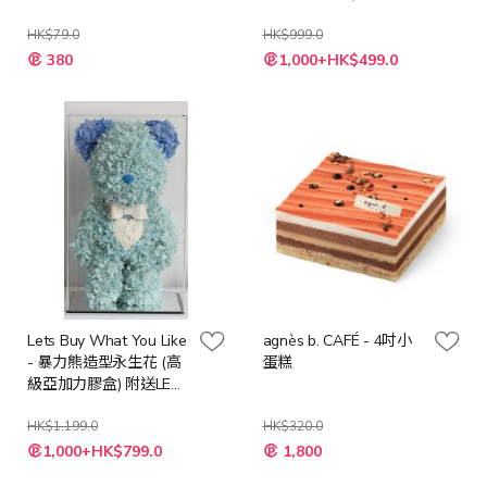
童積木,創意玩具,學習玩
燈串 + 隨機心意卡
具,玩具,禮物,新年禮物）
HK$79.0
HK$999.0
特
特
380
1,000+HK$499.0
殊
殊
價
價
格
格
Lets Buy What You Like
agnès b. CAFÉ - 4吋小
- 暴力熊造型永生花 (高
蛋糕
級亞加力膠盒) 附送LED
燈串 + 隨機心意卡
HK$1,199.0
HK$320.0
特
特
1,000+HK$799.0
1,800
殊
殊
價
價