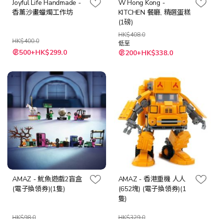
Joyful Life Handmade -
W Hong Kong -
香薰沙畫蠟燭工作坊
KITCHEN 餐廳, 精選蛋糕
(1磅)
HK$408.0
HK$400.0
低至
特
500+HK$299.0
200+HK$338.0
殊
價
格
AMAZ - 魷魚遊戲2盲盒
AMAZ - 香港重機 人人
(電子換領券)(1隻)
(652塊) (電子換領券)(1
隻)
HK$98.0
HK$329.0