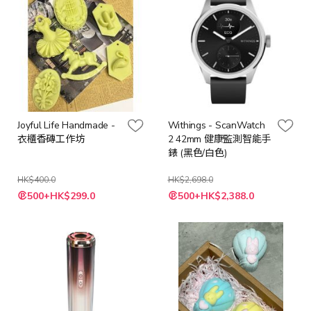
Joyful Life Handmade -
Withings - ScanWatch
衣櫃香磚工作坊
2 42mm 健康監測智能手
錶 (黑色/白色)
HK$400.0
HK$2,698.0
特
500+HK$299.0
500+HK$2,388.0
殊
價
格