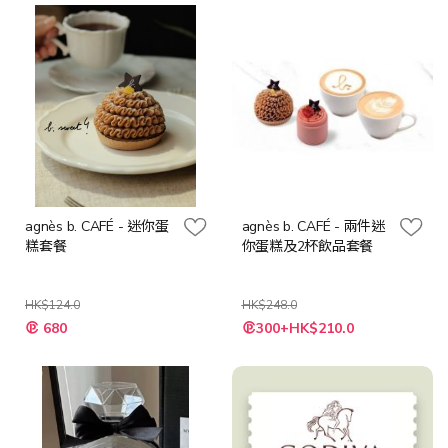
格
格
agnès b. CAFÉ - 迷你蛋
agnès b. CAFÉ - 兩件迷
糕套餐
你蛋糕及2杯飲品套餐
HK$124.0
HK$248.0
特
特
680
300+HK$210.0
殊
殊
價
價
格
格