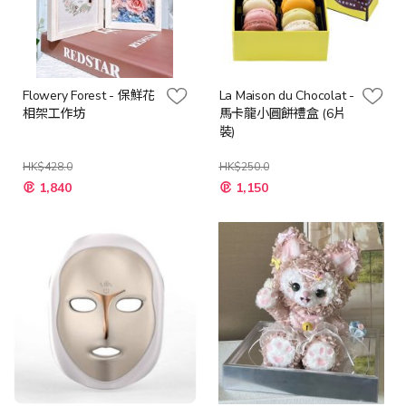
Flowery Forest - 保鮮花
La Maison du Chocolat -
相架工作坊
馬卡龍小圓餅禮盒 (6片
裝)
HK$428.0
HK$250.0
特
特
1,840
1,150
殊
殊
價
價
格
格