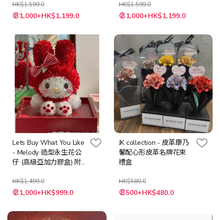
卡
HK$1,599.0
意卡
HK$1,599.0
特
特
1,000+HK$1,199.0
1,000+HK$1,199.0
殊
殊
價
價
格
格
Lets Buy What You Like
JK collection - 皮革康乃
- Melody 造型永生花公
馨配心形皮革名牌花束
仔 (高級亞加力膠盒) 附
禮盒
送LED 燈串 + 隨機心意
卡
HK$1,499.0
HK$580.0
特
特
1,000+HK$999.0
500+HK$480.0
殊
殊
價
價
格
格