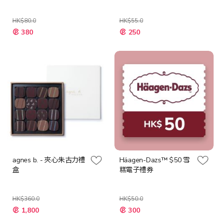
HK$80.0
HK$55.0
特
特
380
250
殊
殊
價
價
格
格
agnes b. - 夾心朱古力禮
Häagen-Dazs™ $50 雪
盒
糕電子禮券
HK$360.0
HK$50.0
特
特
1,800
300
殊
殊
價
價