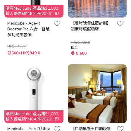
購買Medicube 產品滿$1,000,
輸入優惠碼"MCAPR2026", 即
享$50 折扣
Medicube - Age-R
【燒烤晚餐住宿計劃】
Booster Pro 六合一智慧
銀鑛灣渡假酒店
多功能美容儀
HK$1,728.0
HK$3,700.0
低至
500+HK$949.0
5,600
購買Medicube 產品滿$1,000,
輸入優惠碼"MCAPR2026", 即
享$50 折扣
Medicube - Age-R Ultra
【自助早餐＋自助晚餐