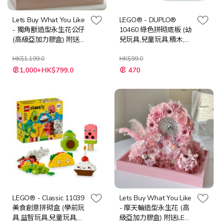
Lets Buy What You Like
LEGO® - DUPLO®
- 獨角獸造型永生花公仔
10460 綠色拼砌底板 (幼
(高級亞加力膠盒) 附送
兒玩具,兒童玩具,積木,易
LED 燈串 + 隨機心意卡
清潔,底座,玩具,禮物,新年
HK$1,199.0
禮物）
HK$99.0
特
特
1,000+HK$799.0
470
殊
殊
價
價
格
格
LEGO® - Classic 11039
Lets Buy What You Like
美食創意拼砌盒 (學前玩
- 摩天輪造型永生花 (高
具,益智玩具,兒童玩具,兒
級亞加力膠盒) 附送LED