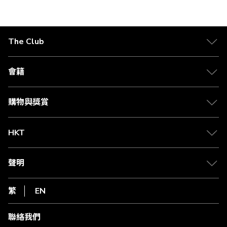
前
步
正
在
The Club
閱
關於 The Club
讀
合作夥伴
會籍
頁
Citi The Club 信用卡
會籍及專屬禮遇
媒體中心
賺取積分
購物與獎賞
兌換禮遇
物流與配送
Club 積分助手
Club Shopping 商品領取站
HKT
積分兌換
退款政策
csl.
常見問題
1010
聲明
在線客服
網上行
私隱聲明
HKT
繁
EN
使用條款
條款及細則
聯絡我們
不歧視及不騷擾聲明