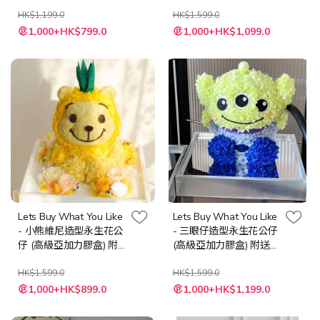
LED 燈串 + 隨機心意卡
LED 燈串 + 隨機心意卡
HK$1,199.0
HK$1,599.0
特
特
1,000+HK$799.0
1,000+HK$1,099.0
殊
殊
價
價
格
格
Lets Buy What You Like
Lets Buy What You Like
- 小熊維尼造型永生花公
- 三眼仔造型永生花公仔
仔 (高級亞加力膠盒) 附
(高級亞加力膠盒) 附送
送LED 燈串 + 隨機心意
LED 燈串 + 隨機心意卡
卡
HK$1,599.0
HK$1,599.0
特
特
1,000+HK$899.0
1,000+HK$1,199.0
殊
殊
價
價
格
格