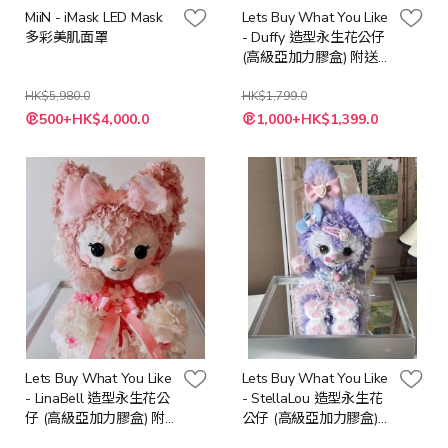
MiiN - iMask LED Mask
Lets Buy What You Like
多彩美肌面罩
- Duffy 造型永生花公仔
(高級亞加力膠盒) 附送
LED 燈串 + 隨機心意卡
HK$5,980.0
HK$1,799.0
特
特
500+HK$4,000.0
1,000+HK$1,399.0
殊
殊
價
價
格
格
Lets Buy What You Like
Lets Buy What You Like
- LinaBell 造型永生花公
- StellaLou 造型永生花
仔 (高級亞加力膠盒) 附
公仔 (高級亞加力膠盒)
送LED 燈串 + 隨機心意
附送LED 燈串 + 隨機心