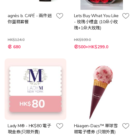
agnès b. CAFÉ - 兩件迷
Lets Buy What You Like
你蛋糕套餐
- 玫瑰小禮盒 (10朵小玫
瑰+1朵大玫瑰)
HK$124.0
HK$599.0
特
特
680
500+HK$299.0
殊
殊
價
價
格
格
Lady M® - HK$80 電子
Häagen-Dazs™ 單球雪
現金券(只限外賣)
糕電子禮券 (只限外賣)