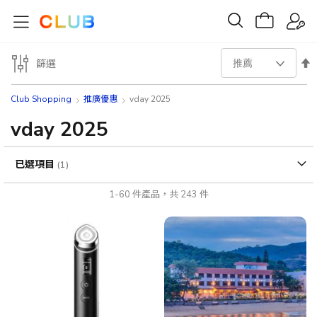
設
篩選
置
Club Shopping
推廣優惠
vday 2025
降
vday 2025
序
已選項目
方
1
-
60
件產品，共
243
件
向