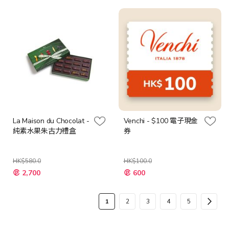
格
格
La Maison du Chocolat -
Venchi - $100 電子現金
純素水果朱古力禮盒
券
HK$580.0
HK$100.0
特
特
2,700
600
殊
殊
價
價
格
格
頁
您
頁
頁
頁
頁
頁
下
1
2
3
4
5
面
當
面
面
面
面
面
一