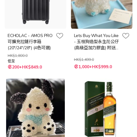
ECHOLAC - AMOS PRO
Lets Buy What You Like
可擴充拉鏈行李箱
- 玉桂狗造型永生花公仔
(20"/24"/28") (4色可選)
(高級亞加力膠盒) 附送
LED 燈串 + 隨機心意卡
HK$1,800.0
HK$1,499.0
低至
特
1,000+HK$999.0
200+HK$849.0
殊
價
格