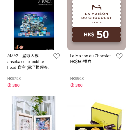
AMAZ - 星球大戰
La Maison du Chocolat -
ahsoka cosbi bobble-
HK$50 禮券
head 盲盒 (電子換領券)
(1隻)
HK$79.0
HK$50.0
特
特
390
300
殊
殊
價
價
格
格