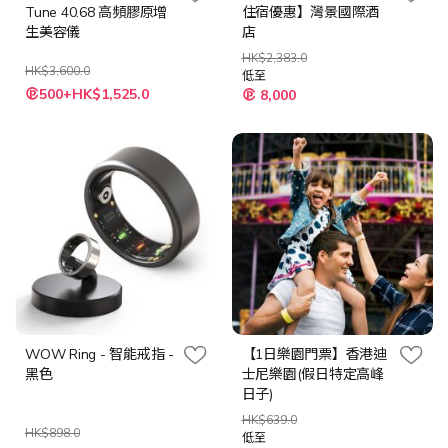
Tune 40.68 高頻膠原增
住宿優惠】灣景國際酒
生美容儀
店
HK$2,383.0
HK$3,600.0
低至
特
500+HK$1,525.0
8,000
殊
價
格
WOW Ring - 智能戒指 -
【1日樂園門票】香港迪
黑色
士尼樂園(假日特定高峰
日子)
HK$639.0
HK$898.0
低至