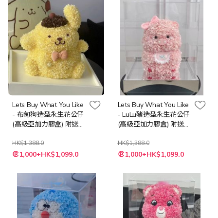
Lets Buy What You Like
Lets Buy What You Like
- 布甸狗造型永生花公仔
- LuLu豬造型永生花公仔
(高級亞加力膠盒) 附送
(高級亞加力膠盒) 附送
LED 燈串 + 隨機心意卡
LED 燈串 + 隨機心意卡
HK$1,388.0
HK$1,388.0
特
特
1,000+HK$1,099.0
1,000+HK$1,099.0
殊
殊
價
價
格
格