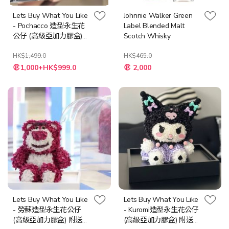
Lets Buy What You Like
Johnnie Walker Green
- Pochacco 造型永生花
Label Blended Malt
公仔 (高級亞加力膠盒)
Scotch Whisky
附送LED 燈串 + 隨機心
意卡
HK$1,499.0
HK$465.0
特
特
1,000+HK$999.0
2,000
殊
殊
價
價
格
格
Lets Buy What You Like
Lets Buy What You Like
- 勞蘇造型永生花公仔
- Kuromi造型永生花公仔
(高級亞加力膠盒) 附送
(高級亞加力膠盒) 附送