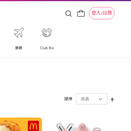
登入/註冊
旅遊
Club Biz
設
排序
置
降
序
方
向