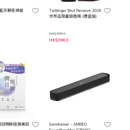
50 藍牙靜音滑鼠
Taittinger Brut Reserve 2026
世界盃限量版香檳 (禮盒裝)
HK$498.0
特
HK$398.0
殊
價
格
 潤目明眸極潤美目
Sennheiser - AMBEO