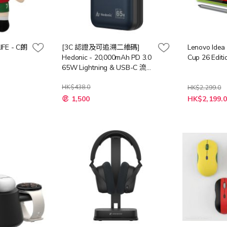
FE - C朗
[3C 認證及可追溯二維碼]
Lenovo Idea
Hedonic - 20,000mAh PD 3.0
Cup 26 Editi
65W Lightning & USB-C 流動
充電池
HK$438.0
HK$2,299.0
特
特
1,500
HK$2,199.
殊
殊
價
價
格
格