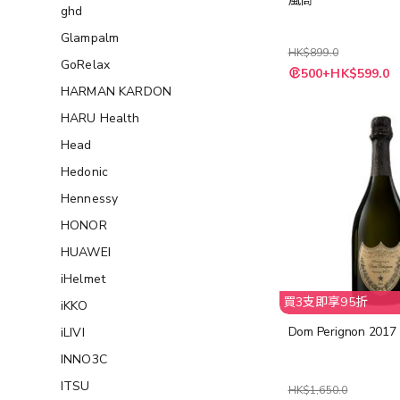
風筒
ghd
Glampalm
HK$899.0
GoRelax
特
500+HK$599.0
殊
HARMAN KARDON
價
格
HARU Health
Head
Hedonic
Hennessy
HONOR
HUAWEI
iHelmet
買3支即享95折
iKKO
Dom Perignon 2017 
iLIVI
INNO3C
ITSU
HK$1,650.0