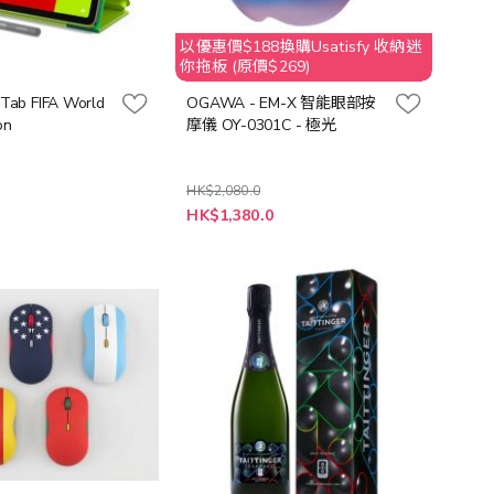
以優惠價$188換購Usatisfy 收納迷
你拖板 (原價$269)
 Tab FIFA World
OGAWA - EM-X 智能眼部按
on
摩儀 OY-0301C - 極光
HK$2,080.0
特
0
HK$1,380.0
殊
價
格