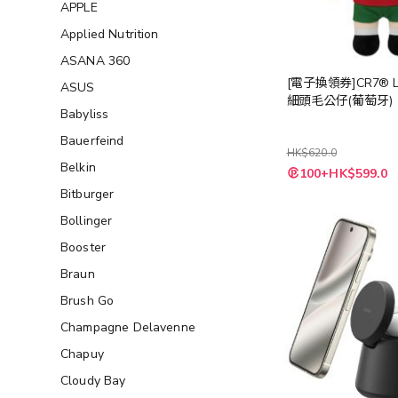
APPLE
Applied Nutrition
ASANA 360
[電子換領券]CR7® LI
ASUS
細頭毛公仔(葡萄牙)
Babyliss
Bauerfeind
HK$620.0
Belkin
特
100+HK$599.0
殊
價
Bitburger
格
Bollinger
Booster
Braun
Brush Go
Champagne Delavenne
Chapuy
Cloudy Bay