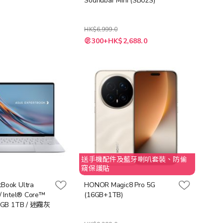
Soundbar Mini (SB02S)
HK$6,999.0
特
300+HK$2,688.0
殊
價
格
送手機配件及藍牙喇叭套裝、防偷
窺保護貼
Book Ultra
HONOR Magic8 Pro 5G
(16GB+1TB)
 32GB 1TB / 迷霧灰