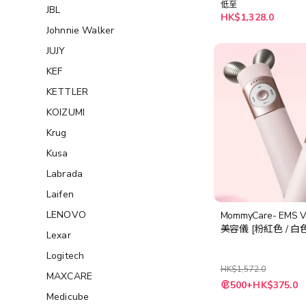
低至
JBL
HK$1,328.0
Johnnie Walker
JUJY
KEF
KETTLER
KOIZUMI
Krug
Kusa
Labrada
Laifen
LENOVO
MommyCare- EMS V
美容儀 [粉紅色 / 白色
Lexar
Logitech
HK$1,572.0
MAXCARE
500+HK$375.0
Medicube