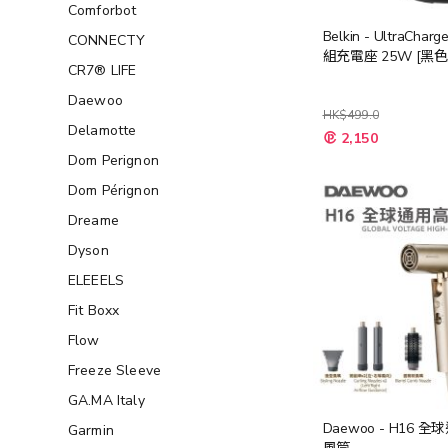
Comforbot
Belkin - UltraCharg
CONNECTY
組充電座 25W [黑色
CR7® LIFE
Daewoo
HK$499.0
Delamotte
2,150
Dom Perignon
Dom Pérignon
Dreame
Dyson
ELEEELS
Fit Boxx
Flow
Freeze Sleeve
GA.MA Italy
Daewoo - H16 
Garmin