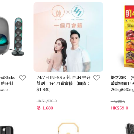
格
格
ndSticks
24/7 FITNESS x 純 JYUN 提升
優之源® - 
I藍牙喇
計劃：1+1月費會藉 （價值：
華軟膠囊14
aco
$1,930)
26.5g(630
縮咖啡機
買數量: 2件)
HK$1,930.0
HK$99.0
特
特
0
1,680
HK$59.0
殊
殊
價
價
格
格