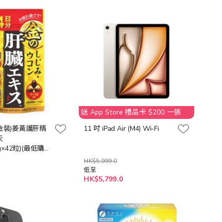
送 App Store 禮品卡 $200 一張
(金裝)姜黃護肝精
11 吋 iPad Air (M4) Wi-Fi
天
mg×42粒)(最低購
HK$5,999.0
低至
HK$5,799.0