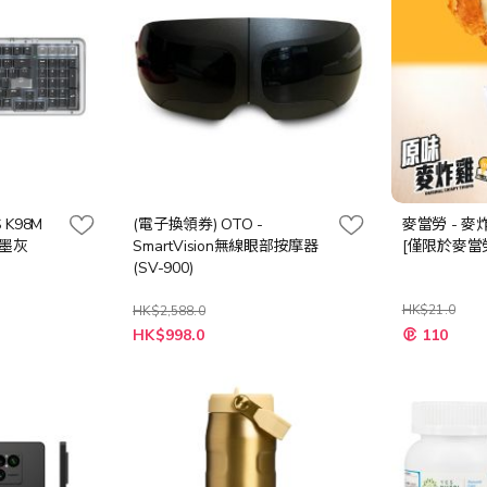
S K98M
(電子換領券) OTO -
麥當勞 - 麥
石墨灰
SmartVision無線眼部按摩器
[僅限於麥當
(SV-900)
HK$21.0
HK$2,588.0
特
特
HK$998.0
110
殊
殊
價
價
格
格