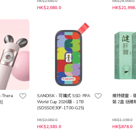
HK$2,580.0
HK$24,998.0
特
特
HK$2,080.0
HK$21,998
殊
殊
價
價
格
格
-Thera
SANDISK - 可攜式 SSD: FIFA
維特健靈 - 
]
World Cup 2026版 - 1TB
(SDSSDE30F-1T00-G25)
HK$3,060.0
HK$1,198.0
特
特
HK$2,383.0
HK$878.0
殊
殊
價
價