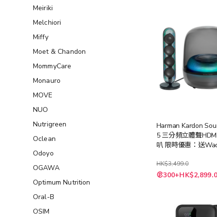
Meiriki
Melchiori
Miffy
Moet & Chandon
MommyCare
Monauro
MOVE
NUO
Nutrigreen
Harman Kardon Sou
5 三分頻立體聲HDM
Oclean
叭 限時優惠：送Wac
Odoyo
Picopresso專業濃
HK$3,499.0
OGAWA
300+HK$2,899.
Optimum Nutrition
Oral-B
OSIM