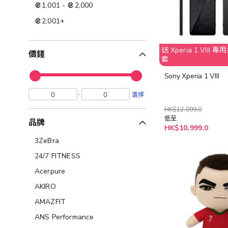
1,001
-
2,000
2,001
+
送 Xperia 1 VII
價錢
套
Sony Xperia 1 VIII
-
選擇
HK$12,099.0
低至
品牌
HK$10,999.0
3ZeBra
24/7 FITNESS
Acerpure
AKIRO
AMAZFIT
ANS Performance