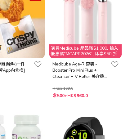
購買Medicube 產品滿$1,000, 輸入
優惠碼"MCAPR2026", 即享$50 折
扣
炸雞(原味)一件
Medicube Age-R 套裝 -
勞App內兌換]
Booster Pro Mini Plus +
Cleanser + V Roller 美容機
[粉紅色 / 白色]
HK$2,169.0
500+HK$960.0