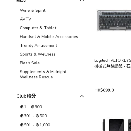
類別
Wine & Spirit
AVTV
Computer & Tablet
Handset & Mobile Accessories
Trendy Amusement
Sports & Wellness
Logitech ALTO KEY
Flash Sale
機械式無線鍵盤 - 
Supplements & Midnight
Wellness Rescue
HK$699.0
Club積分
1
-
300
301
-
500
501
-
1,000