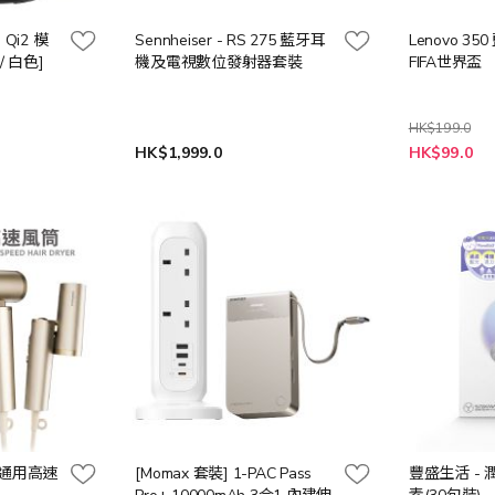
e Qi2 模
Sennheiser - RS 275 藍牙耳
Lenovo 3
/ 白色]
機及電視數位發射器套裝
FIFA世界盃
HK$199.0
HK$1,999.0
HK$99.0
全球通用高速
[Momax 套裝] 1-PAC Pass
豐盛生活 -