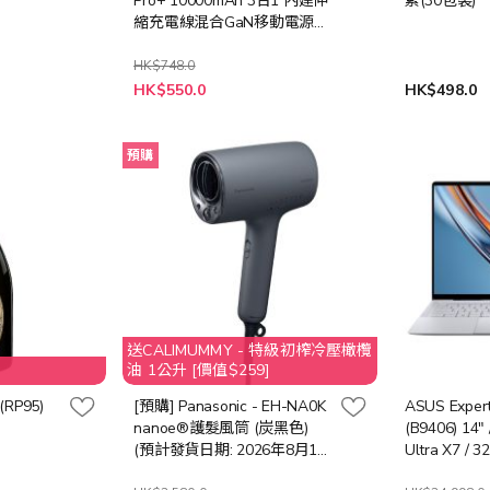
Pro+ 10000mAh 3合1 內建伸
素(30包裝)
縮充電線混合GaN移動電源
[45W] [鈦色] + ONEPLUG
PD20W 2A2C 11位拖板 [白
HK$748.0
特
色] IP175 + US11
HK$550.0
HK$498.0
殊
價
格
預購
送CALIMUMMY - 特級初榨冷壓橄欖
油 1公升 [價值$259]
(RP95)
[預購] Panasonic - EH-NA0K
ASUS Expert
nanoe®護髮風筒 (炭黑色)
(B9406) 14" / Intel® Core™
(預計發貨日期: 2026年8月18
Ultra X7 /
日)