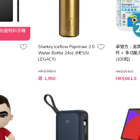
I 專用抗菌物料手機
Stanley Iceflow Flipstraw 2.0
卓營方 - 滋潤
Water Bottle 24oz (MESSI
件 + 多功
LEGACY)
(100粒)
HK$388.0
HK$918.0
特
特
1,950
HK$661.0
殊
殊
價
價
格
格