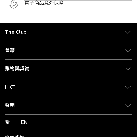
電子商品意外保障
The Club
關於 The Club
合作夥伴
會籍
Citi The Club 信用卡
會籍及專屬禮遇
媒體中心
賺取積分
購物與獎賞
兌換禮遇
物流與配送
Club 積分助手
Club Shopping 商品領取站
HKT
積分兌換
退款政策
csl.
常見問題
1010
聲明
在線客服
網上行
私隱聲明
HKT
繁
EN
使用條款
條款及細則