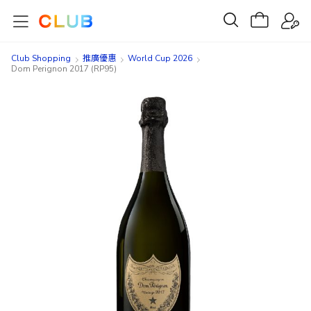
Club Shopping
推廣優惠
World Cup 2026
Dom Perignon 2017 (RP95)
Skip
Skip
to
to
the
the
end
beginning
of
of
the
the
images
images
gallery
gallery