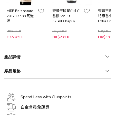
AIRE Brut nature
查普王珍藏白中白
查普王珍
2017, RP 88 氣泡
香檳 WS 90
特級香檳 C
酒
375ml Chapuy
Extra Brut
Brut Reserve
de Blancs,
Blanc de Blancs
Cru
HK$390.0
HK$380.0
HK$685.0
特
特
特
Grand
HK$289.0
HK$231.0
HK$385.0
殊
殊
殊
價
價
價
格
格
格
產品詳情
產品規格
Spend Less with Clubpoints
白金會員免運費