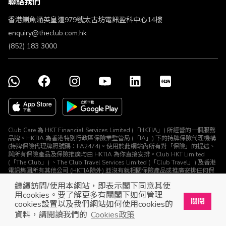
聯絡我們
不歧視及不騷擾聲明
認可牌照及通告
香港鰂魚涌英皇道979號太古坊電訊盈科中心14樓
enquiry@theclub.com.hk
(852) 183 3000
Club Care 為 HKT Financial Services Limited (「HKTIA」) 所經營的一個服務
品牌。HKTIA 為香港特別行政區保險業監管局 (「IA」) 下的持牌保險代理機構
(持牌保險代理牌照號碼：FA2474)。使用於此網站內所有對「保險」的提述、
與所有保險產品及保險推廣均由 HKTIA 為你直接安排。Club HKT Limited
(「The Club」) 、The Club Travel Services Limited (「Club Travel」) 及香港
電訊集團所有其他公司 (HKTIA除外) 並沒有就相關保險產品或推廣安排任何保
險合約或進行其他受規管活動 (定義見《保險業條例》)。
繼續訪問/使用本網站，即表示閣下同意其使
© The Club 2026. 保留所有權利
用cookies。要了解更多有關閣下如何管理
關閉
cookies設置以及我們網站如何使用cookies的
立即下載The Club手機app
開啟
資料，請閱讀我們的
Cookies政策
展開屬於你的獎賞之旅