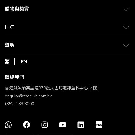
會籍及專屬禮遇
媒體中心
賺取積分
購物與獎賞
兌換禮遇
物流與配送
Club 積分助手
Club Shopping 商品領取站
HKT
積分兌換
退款政策
csl.
常見問題
1010
聲明
在線客服
網上行
私隱聲明
HKT
繁
EN
使用條款
條款及細則
聯絡我們
不歧視及不騷擾聲明
認可牌照及通告
香港鰂魚涌英皇道979號太古坊電訊盈科中心14樓
enquiry@theclub.com.hk
(852) 183 3000