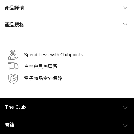
產品詳情
產品規格
Spend Less with Clubpoints
白金會員免運費
電子商品意外保障
The Club
關於 The Club
合作夥伴
會籍
Citi The Club 信用卡