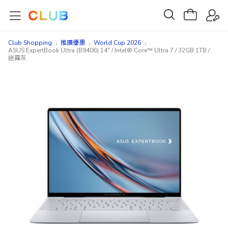
Club Shopping
推廣優惠
World Cup 2026
ASUS ExpertBook Ultra (B9406) 14" / Intel® Core™ Ultra 7 / 32GB 1TB /
迷霧灰
Skip
Skip
to
to
the
the
end
beginning
of
of
the
the
images
images
gallery
gallery