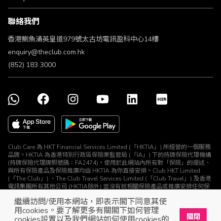
條款及細則
聯絡我們
不歧視及不騷擾聲明
認可牌照及通告
香港鰂魚涌英皇道979號太古坊電訊盈科中心14樓
enquiry@theclub.com.hk
(852) 183 3000
Club Care 為 HKT Financial Services Limited (「HKTIA」) 所經營的一個服務
品牌。HKTIA 為香港特別行政區保險業監管局 (「IA」) 下的持牌保險代理機構
(持牌保險代理牌照號碼：FA2474)。使用於此網站內所有對「保險」的提述、
與所有保險產品及保險推廣均由 HKTIA 為你直接安排。Club HKT Limited
(「The Club」) 、The Club Travel Services Limited (「Club Travel」) 及香港
電訊集團所有其他公司 (HKTIA除外) 並沒有就相關保險產品或推廣安排任何保
險合約或進行其他受規管活動 (定義見《保險業條例》)。
繼續訪問/使用本網站，即表示閣下同意其使
© The Club 2026. 保留所有權利
用cookies。要了解更多有關閣下如何管理
關閉
cookies設置以及我們網站如何使用cookies的
立即下載The Club手機app