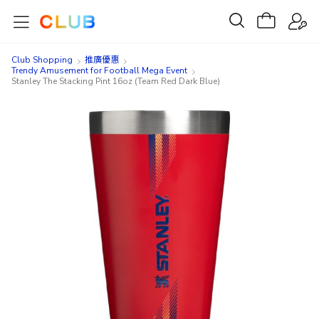
Club Shopping
推廣優惠
Trendy Amusement for Football Mega Event
Stanley The Stacking Pint 16oz (Team Red Dark Blue)
Skip
Skip
to
to
the
the
end
beginning
of
of
the
the
images
images
gallery
gallery