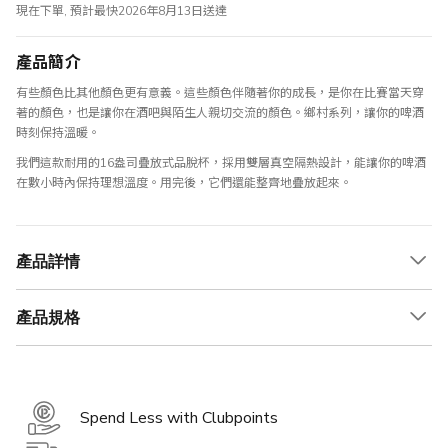
現在下單, 預計最快2026年8月13日送達
產品簡介
有些顏色比其他顏色更有意義。這些顏色伴隨著你的成長，是你在比賽當天穿
著的顏色，也是讓你在酒吧與陌生人親切交流的顏色。鄉村系列，讓你的啤酒
時刻保持溫暖。
我們這款耐用的16盎司疊放式品脫杯，採用雙層真空隔熱設計，能讓你的啤酒
在數小時內保持理想溫度。用完後，它們還能整齊地疊放起來。
產品詳情
產品規格
Spend Less with Clubpoints