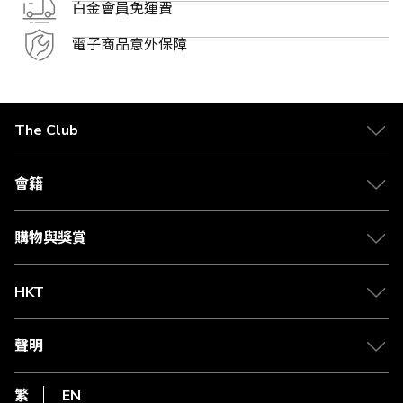
白金會員免運費
電子商品意外保障
The Club
關於 The Club
合作夥伴
會籍
Citi The Club 信用卡
會籍及專屬禮遇
媒體中心
賺取積分
購物與獎賞
兌換禮遇
物流與配送
Club 積分助手
Club Shopping 商品領取站
HKT
積分兌換
退款政策
csl.
常見問題
1010
聲明
在線客服
網上行
私隱聲明
HKT
繁
EN
使用條款