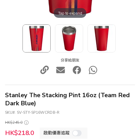
Tap to expand
分享給朋友
Stanley The Stacking Pint 16oz (Team Red
Dark Blue)
SKU
SV-STY-SP16WCRDB-R
HK$245.0
特
HK$218.0
啟動優惠追蹤
殊
價