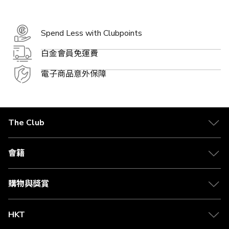
Spend Less with Clubpoints
白金會員免運費
電子商品意外保障
The Club
關於 The Club
合作夥伴
會籍
Citi The Club 信用卡
會籍及專屬禮遇
媒體中心
賺取積分
購物與獎賞
兌換禮遇
物流與配送
Club 積分助手
Club Shopping 商品領取站
HKT
積分兌換
退款政策