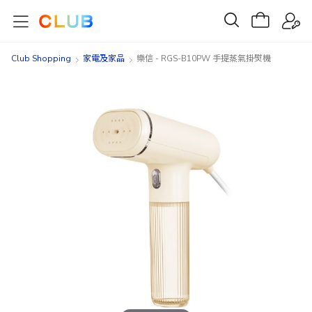
Club Shopping
家電及家品
樂信 - RGS-B10PW 手提蒸氣掛熨機
Skip
Skip
to
to
the
the
end
beginning
of
of
the
the
images
images
gallery
gallery