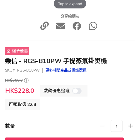
Tap to expand
分享給朋友
組合優惠
樂信 - RGS-B10PW 手提蒸氣掛熨機
SKU
RGS-B10PW
更多相關產品或價錢選擇
HK$398.0
特
HK$228.0
啟動優惠追蹤
殊
價
格
可賺取
22.8
數量