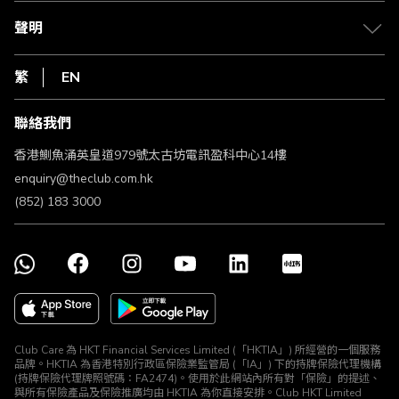
csl.
常見問題
1010
聲明
在線客服
網上行
私隱聲明
HKT
繁
EN
使用條款
條款及細則
聯絡我們
不歧視及不騷擾聲明
認可牌照及通告
香港鰂魚涌英皇道979號太古坊電訊盈科中心14樓
enquiry@theclub.com.hk
(852) 183 3000
Club Care 為 HKT Financial Services Limited (「HKTIA」) 所經營的一個服務
品牌。HKTIA 為香港特別行政區保險業監管局 (「IA」) 下的持牌保險代理機構
(持牌保險代理牌照號碼：FA2474)。使用於此網站內所有對「保險」的提述、
與所有保險產品及保險推廣均由 HKTIA 為你直接安排。Club HKT Limited