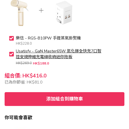
樂信 - RGS-B10PW 手提蒸氣掛熨機
HK$228.0
Usatisfy - GaN Master65W 氮化鎵全快充7口智
控安規伸縮充電線收納迷你拖板
HK$269.0
HK$188.0
組合價:
HK$416.0
已為你節省:
HK$81.0
添加組合到購物車
你可能會喜歡