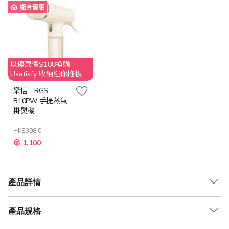
組合優惠
以優惠價$188換購
Usatisfy 收納迷你拖板
(原價$269)
樂信 - RGS-
B10PW 手提蒸氣
掛熨機
HK$398.0
特
1,100
殊
價
格
產品詳情
產品規格