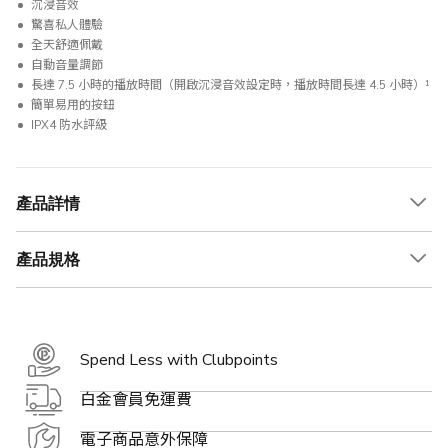
沉浸音效
驚喜私人體驗
全天舒適佩戴
自動音量調節
長達 7.5 小時的播放時間（開啟沉浸音效設定時，播放時間長達 4.5 小時）¹
簡單易用的按鈕
IPX4 防水評級
產品詳情
產品規格
Spend Less with Clubpoints
白金會員免運費
電子商品意外保障