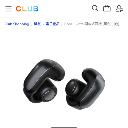
Club Shopping
獎賞
電子產品
Bose - Ultra 開放式耳機 [黑色/白色]
Skip
Skip
to
to
the
the
end
beginning
of
of
the
the
images
images
gallery
gallery