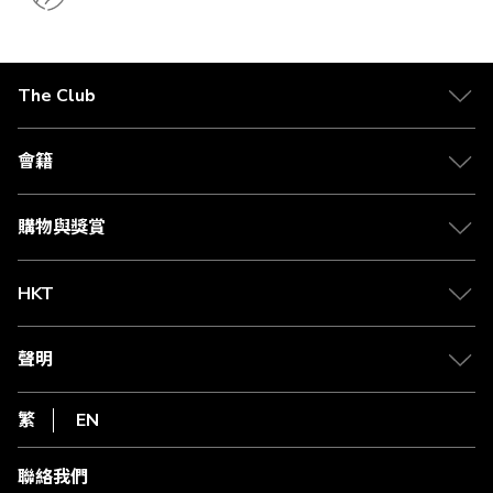
The Club
關於 The Club
合作夥伴
會籍
Citi The Club 信用卡
會籍及專屬禮遇
媒體中心
賺取積分
購物與獎賞
兌換禮遇
物流與配送
Club 積分助手
Club Shopping 商品領取站
HKT
積分兌換
退款政策
csl.
常見問題
1010
聲明
在線客服
網上行
私隱聲明
HKT
繁
EN
使用條款
條款及細則
聯絡我們
不歧視及不騷擾聲明